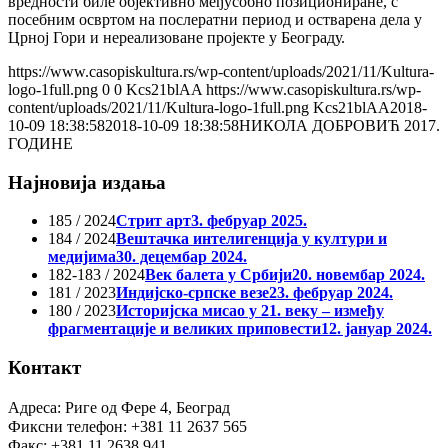
вредности биле објективно међусобно позициониране, с
посебним освртом на послератни период и остварена дела у
Црној Гори и нереализоване пројекте у Београду.
https://www.casopiskultura.rs/wp-content/uploads/2021/11/Kultura-
logo-1full.png
0
0
Kcs21blAA
https://www.casopiskultura.rs/wp-
content/uploads/2021/11/Kultura-logo-1full.png
Kcs21blAA
2018-
10-09 18:38:58
2018-10-09 18:38:58
НИКОЛА ДОБРОВИЋ 2017.
ГОДИНЕ
Најновија издања
185 / 2024
Стрит арт
3. фебруар 2025.
184 / 2024
Вештачка интелигенција у култури и
медијима
30. децембар 2024.
182-183 / 2024
Век балета у Србији
20. новембар 2024.
181 / 2023
Индијско-српске везе
23. фебруар 2024.
180 / 2023
Историјска мисао у 21. веку – између
фрагментације и великих приповести
12. јануар 2024.
Контакт
Адреса: Риге од Фере 4, Београд
Фиксни телефон: +381 11 2637 565
Факс: +381 11 2638 941