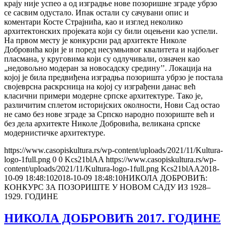
крају није успео а од изградње нове позоришне зграде убрзо
се сасвим одустало. Ипак остали су сачувани опис и
коментари Косте Страјнића, као и изглед неколико
архитектонских пројеката који су били оцењени као успели.
На првом месту је конкурсни рад архитекте Николе
Добровића који је и поред несумњивог квалитета и најбољег
пласмана, у круговима који су одлучивали, означен као
„недовољно модеран за новосадску средину’’. Локација на
којој је била предвиђена изградња позоришта убрзо је постала
својеврсна раскрсница на којој су изграђени данас већ
класични примери модерне српске архитектуре. Тако је,
различитим сплетом историјских околности, Нови Сад остао
не само без нове зграде за Српско народно позориште већ и
без дела архитекте Николе Добровића, великана српске
модернистичке архитектуре.
https://www.casopiskultura.rs/wp-content/uploads/2021/11/Kultura-
logo-1full.png
0
0
Kcs21blAA
https://www.casopiskultura.rs/wp-
content/uploads/2021/11/Kultura-logo-1full.png
Kcs21blAA
2018-
10-09 18:48:10
2018-10-09 18:48:10
НИКОЛА ДОБРОВИЋ:
КОНКУРС ЗА ПОЗОРИШТЕ У НОВОМ САДУ ИЗ 1928–
1929. ГОДИНЕ
НИКОЛА ДОБРОВИЋ 2017. ГОДИНЕ