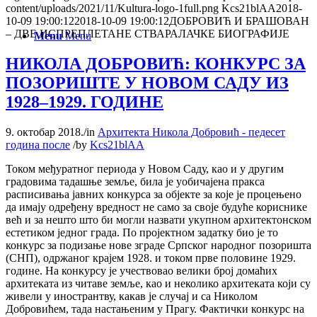
content/uploads/2021/11/Kultura-logo-1full.png
Kcs21blAA
2018-
10-09 19:00:12
2018-10-09 19:00:12
ДОБРОВИЋ И БРАШОВАН
– ДВЕ ИСПРЕПЛЕТАНЕ СТВАРАЛАЧКЕ БИОГРАФИЈЕ
Menu
Menu
НИКОЛА ДОБРОВИЋ: КОНКУРС ЗА
ПОЗОРИШТЕ У НОВОМ САДУ ИЗ
1928–1929. ГОДИНЕ
9. октобар 2018.
/
in
Архитекта Никола Добровић - педесет
година после
/
by
Kcs21blAA
Током међуратног периода у Новом Саду, као и у другим
градовима тадашње земље, била је уобичајена пракса
расписивања јавних конкурса за објекте за које је процењено
да имају одређену вредност не само за своје будуће кориснике
већ и за нешто што би могли назвати укупном архитектонском
естетиком једног града. По пројектном задатку био је то
конкурс за подизање нове зграде Српског народног позоришта
(СНП), одржаног крајем 1928. и током прве половине 1929.
године. На конкурсу је учествовао велики број домаћих
архитеката из читаве земље, као и неколико архитеката који су
живели у инострантву, какав је случај и са Николом
Добровићем, тада настањеним у Прагу. Фактички конкурс на