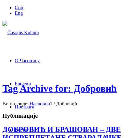
Срп
Eng
О Часопису
Бројеви
Tag Archive for: Добровић
Ви сте овде:
Насловна
1
/
Добровић
Претрага
Публикације
ДОБРОВИЋ И БРАШОВАН – ДВЕ
Вести
ИСПРЕПЛЕТАНЕ СТВАРАЛАЧКЕ