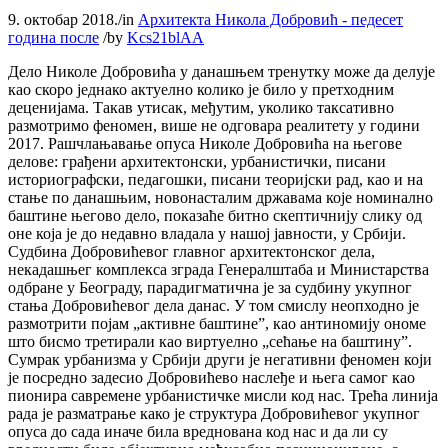
9. октобар 2018.
/
in
Архитекта Никола Добровић - педесет
година после
/
by
Kcs21blAA
Дело Николе Добровића у данашњем тренутку може да делује
као скоро једнако актуелно колико је било у претходним
деценијама. Такав утисак, међутим, уколико таксативно
размотримо феномен, више не одговара реалитету у години
2017. Рашчлањавање опуса Николе Добровића на његове
делове: грађени архитектонски, урбанистички, писани
историографски, педагошки, писани теоријски рад, као и на
стање по данашњим, новонасталим државама које номинално
баштине његово дело, показаће битно скептичнију слику од
оне која је до недавно владала у нашој јавности, у Србији.
Судбина Добровићевог главног архитектонског дела,
некадашњег комплекса зграда Генералштаба и Министарства
одбране у Београду, парадигматична је за судбину укупног
стања Добровићевог дела данас. У том смислу неопходно је
размотрити појам „активне баштине”, као антиномију ономе
што бисмо третирали као виртуелно „сећање на баштину”.
Сумрак урбанизма у Србији други је негативни феномен који
је посредно задесио Добровићево наслеђе и њега самог као
пионира савремене урбанистичке мисли код нас. Трећа линија
рада је разматрање како је структура Добровићевог укупног
опуса до сада иначе била вреднована код нас и да ли су