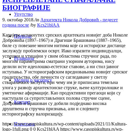
БИОГРАФИЈЕ
Упутство
9. октобар 2018.
/
in
Архитекта Никола Добровић - педесет
година после
/
by
Kcs21blAA
Каријере истакнутих српских архитеката новијег доба Николе
Преводи
Добровића (1897–1967) и Драгише Брашована (1887–1965),
биле су повезане многим нитима које са историјске дистанце
заслужују проблемски осврт. Иако изразити индивидуалци,
успешни и утицајни у свим областима стручног рада, по
Редакција
многим параметрима сматрани узорним ауторима, нису
делили исте идеолошко-естетске ставове, а ни стил јавног
иступања. У историографским вредновањима новијег српског
градитељства, обе личности су сагледаване у светлу
Медији о часопису
стваралачких заслуга, при чему им је приписана темељна
улога у развоју архитектонске струке, њене културолошке и
уметничке афирмације. Као продуктивни прегаоци који су
наступали са супротстављених полова стручне сцене,
Контакт
Добровић и Брашован су добили подједнако висока
друштвена и стручна признања, али и слојевиту
историографску валоризацију.
Птретрага
https://www.casopiskultura.rs/wp-content/uploads/2021/11/Kultura-
logo-1full.png
0
0
Kcs21blAA
https://www.casopiskultura.rs/wp-