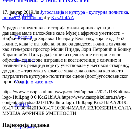
17. јануар 2019.
/
in
Југославија и култура - културна политика
,
Упутство
промене
,
феномени
/
by
Kcs21blAA
У раду се представља историја утилитарних функција
данашње мале изложбене сале Музеја афричке уметности –
Преводи
збирке Веде и др Здравка Печара у Београду, која је од 1952.
године, када је изграђена, више од двадесет година служила
као атељерски простор Моши Пијаде, Зори Петровић и Бошку
Карановићу. Циљ рада је приказ целокупне историје овог
Редакција
објекта – од његове изградње и коегзистенције сличних и
различитих релација које су учествовале у његовом стварању,
до данас – тренутка у коме се мала сала означава као место
плуралитета културно-политичке сцене (пост)југословенског
простора.
Медији о часопису
https://www.casopiskultura.rs/wp-content/uploads/2021/11/Kultura-
logo-1full.png
0
0
Kcs21blAA
https://www.casopiskultura.rs/wp-
content/uploads/2021/11/Kultura-logo-1full.png
Kcs21blAA
2019-
Контакт
01-17 10:38:44
2019-01-17 10:38:44
МАЛА ИЗЛОЖБЕНА САЛА
МУЗЕЈА АФРИЧКЕ УМЕТНОСТИ
Најновија издања
Птретрага