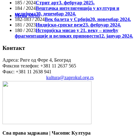
185 / 2024
Стрит арт
3. фебруар 2025.
184 / 2024
Вештачка интелигенција у култури и
медијима
30. децембар 2024.
Menu
Menu
182-183 / 2024
Век балета у Србији
20. новембар 2024.
181 / 2023
Индијско-српске везе
23. фебруар 2024.
180 / 2023
Историјска мисао у 21. веку – између
фрагментације и великих приповести
12. јануар 2024.
Контакт
Адреса: Риге од Фере 4, Београд
Фиксни телефон: +381 11 2637 565
Факс: +381 11 2638 941
Електронска пошта:
kultura@zaprokul.org.rs
Сва права задржана | Часопис Култура