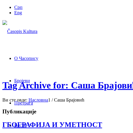
Срп
Eng
О Часопису
Бројеви
Tag Archive for: Саша Брајови
Ви сте овде:
Насловна
1
/
Саша Брајовић
Претрага
Публикације
ГЕОГРАФИЈА И УМЕТНОСТ
Вести