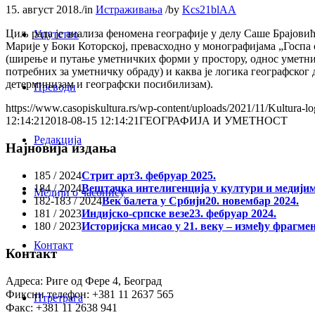
15. август 2018.
/
in
Истраживања
/
by
Kcs21blAA
Циљ рада је анализа феномена географије у делу Саше Брајови
Упутство
Марије у Боки Которској, превасходно у монографијама „Госпа 
(ширење и путање уметничких форми у простору, однос уметни
потребних за уметничку обраду) и каква је логика географског 
детерминизам и географски посибилизам).
Преводи
https://www.casopiskultura.rs/wp-content/uploads/2021/11/Kultura-lo
12:14:21
2018-08-15 12:14:21
ГЕОГРАФИЈА И УМЕТНОСТ
Редакција
Најновија издања
185 / 2024
Стрит арт
3. фебруар 2025.
184 / 2024
Вештачка интелигенција у култури и медији
Медији о часопису
182-183 / 2024
Век балета у Србији
20. новембар 2024.
181 / 2023
Индијско-српске везе
23. фебруар 2024.
180 / 2023
Историјска мисао у 21. веку – између фрагме
Контакт
Контакт
Адреса: Риге од Фере 4, Београд
Фиксни телефон: +381 11 2637 565
Птретрага
Факс: +381 11 2638 941