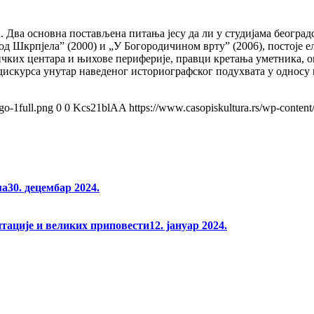
ћ. Два основна постављена питања јесу да ли у студијама беогр
од Шкрпјела” (2000) и „У Богородичином врту” (2006), постоје е
чких центара и њихове периферије, правци кретања уметника, о
дискурса унутар наведеног историографског подухвата у односу н
go-1full.png
0
0
Kcs21blAA
https://www.casopiskultura.rs/wp-content
ма
30. децембар 2024.
нтације и великих приповести
12. јануар 2024.