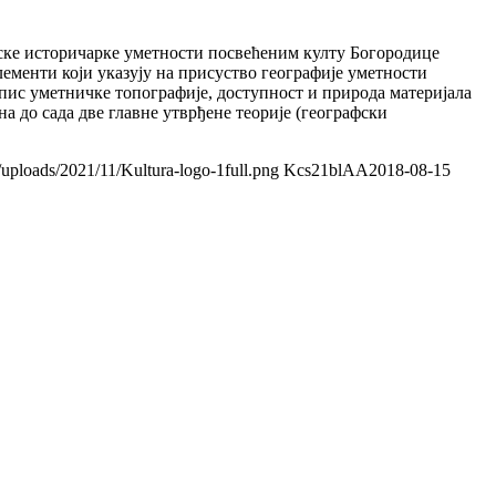
адске историчарке уметности посвећеним култу Богородице
лементи који указују на присуство географије уметности
пис уметничке топографије, доступност и природа материјала
а до сада две главне утврђене теорије (географски
/uploads/2021/11/Kultura-logo-1full.png
Kcs21blAA
2018-08-15