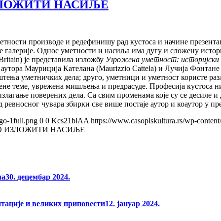
ЗЛОЖИТИ НАСИЉЕ
уметности производе и редефинишу рад кустоса и начине презент
 галерије. Однос уметности и насиља има дугу и сложену истори
Britain) је представила изложбу
Угрожена уметност: историјски 
 аутора Мауриција Кателана (Maurizzio Cattela) и Лучија Фонтане
ња уметничких дела; друго, уметници и уметност користе различ
не теме, уврежена мишљења и предрасуде. Професија кустоса ниј
злагање поверених дела. Са свим променама које су се десиле и 
д ревносног чувара збирки све више постаје аутор и коаутор у п
go-1full.png
0
0
Kcs21blAA
https://www.casopiskultura.rs/wp-content
О ИЗЛОЖИТИ НАСИЉЕ
ма
30. децембар 2024.
нтације и великих приповести
12. јануар 2024.