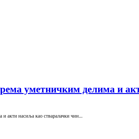
 према уметничким делима и ак
и акти насиља као стваралачки чин...