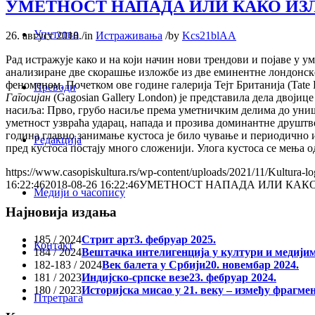
УМЕТНОСТ НАПАДА ИЛИ КАКО И
Упутство
26. август 2018.
/
in
Истраживања
/
by
Kcs21blAA
Рад истражује како и на који начин нови трендови и појаве у 
анализиране две скорашње изложбе из две еминентне лондонске
феноменом. Почетком ове године галерија Тејт Британија (Tate 
Преводи
Гагосијан
(Gagosian Gallery London) је представила дела двојице
насиља: Прво, грубо насиље према уметничким делима до униште
уметност узвраћа ударац, напада и прозива доминантне друштве
година главно занимање кустоса је било чување и периодично и
Редакција
пред кустоса постају много сложенији. Улога кустоса се мења о
https://www.casopiskultura.rs/wp-content/uploads/2021/11/Kultura-lo
16:22:46
2018-08-26 16:22:46
УМЕТНОСТ НАПАДА ИЛИ КАК
Медији о часопису
Најновија издања
185 / 2024
Стрит арт
3. фебруар 2025.
Контакт
184 / 2024
Вештачка интелигенција у култури и медији
182-183 / 2024
Век балета у Србији
20. новембар 2024.
181 / 2023
Индијско-српске везе
23. фебруар 2024.
180 / 2023
Историјска мисао у 21. веку – између фрагме
Птретрага