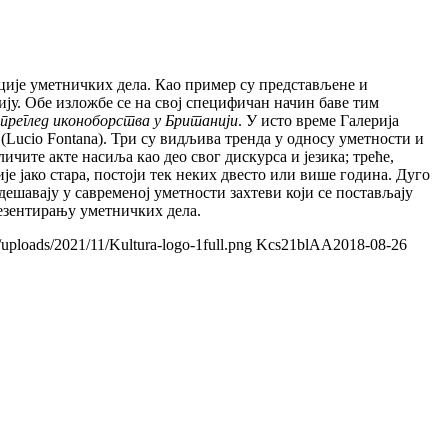
ације уметничких дела. Као пример су представљене и
ју. Обе изложбе се на свој специфичан начин баве тим
преглед иконоборства у Британији
. У исто време Галерија
 (Lucio Fontana). Три су видљива тренда у односу уметности и
ите акте насиља као део свог дискурса и језика; треће,
е јако стара, постоји тек неких двесто или више година. Дуго
дешавају у савременој уметности захтеви који се постављају
резентирању уметничких дела.
/uploads/2021/11/Kultura-logo-1full.png
Kcs21blAA
2018-08-26