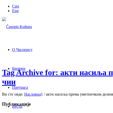
Срп
Eng
О Часопису
Бројеви
Tag Archive for: акти насиља
чин
Претрага
Ви сте овде:
Насловна
1
/
акти насиља према уметничким делима 
Публикације
Вести