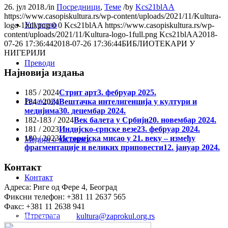
26. јул 2018.
/
in
Посредници
,
Теме
/
by
Kcs21blAA
https://www.casopiskultura.rs/wp-content/uploads/2021/11/Kultura-
Упутство
logo-1full.png
0
0
Kcs21blAA
https://www.casopiskultura.rs/wp-
content/uploads/2021/11/Kultura-logo-1full.png
Kcs21blAA
2018-
07-26 17:36:44
2018-07-26 17:36:44
БИБЛИОТЕКАРИ У
НИГЕРИЈИ
Преводи
Најновија издања
185 / 2024
Стрит арт
3. фебруар 2025.
Редакција
184 / 2024
Вештачка интелигенција у култури и
медијима
30. децембар 2024.
182-183 / 2024
Век балета у Србији
20. новембар 2024.
181 / 2023
Индијско-српске везе
23. фебруар 2024.
180 / 2023
Историјска мисао у 21. веку – између
Медији о часопису
фрагментације и великих приповести
12. јануар 2024.
Контакт
Контакт
Адреса: Риге од Фере 4, Београд
Фиксни телефон: +381 11 2637 565
Факс: +381 11 2638 941
Птретрага
Електронска пошта:
kultura@zaprokul.org.rs