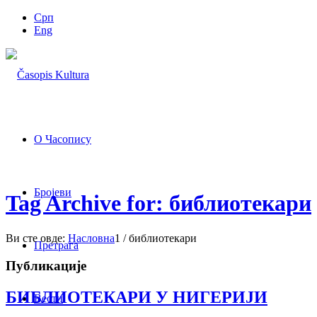
Срп
Eng
О Часопису
Бројеви
Tag Archive for: библиотекари
Ви сте овде:
Насловна
1
/
библиотекари
Претрага
Публикације
БИБЛИОТЕКАРИ У НИГЕРИЈИ
Вести