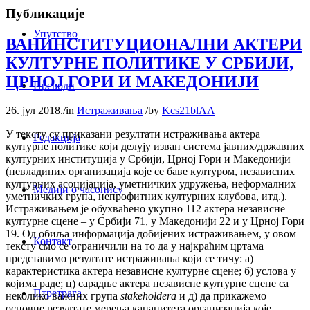
Публикације
Упутство
ВАНИНСТИТУЦИОНАЛНИ АКТЕРИ
КУЛТУРНЕ ПОЛИТИКЕ У СРБИЈИ,
ЦРНОЈ ГОРИ И МАКЕДОНИЈИ
Преводи
26. јул 2018.
/
in
Истраживања
/
by
Kcs21blAA
У тексту су приказани резултати истраживања актера
Редакција
културне политике који делују изван система јавних/државних
културних институција у Србији, Црној Гори и Македонији
(невладиних организација које се баве културом, независних
културних асоцијација, уметничких удружења, неформалних
Медији о часопису
уметничких група, непрофитних културних клубова, итд.).
Истраживањем је обухваћено укупно 112 актера независне
културне сцене – у Србији 71, у Македонији 22 и у Црној Гори
19. Од обиља информација добијених истраживањем, у овом
Контакт
тексту смо се ограничили на то да у најкраћим цртама
представимо резултате истраживања који се тичу: а)
карактеристика актера независне културне сцене; б) услова у
којима раде; ц) сарадње актера независне културне сцене са
Птретрага
неколико важних група
stakeholdera
и д) да прикажемо
основне резултате мерења капацитета организација које