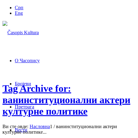
Срп
Eng
О Часопису
Бројеви
Tag Archive for:
ванинституционални актери
Претрага
културне политике
Ви сте овде:
Насловна
1
/
ванинституционални актери
Вести
културне политике...