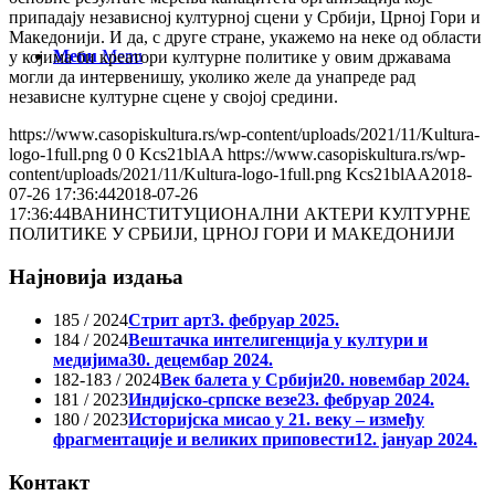
припадају независној културној сцени у Србији, Црној Гори и
Македонији. И да, с друге стране, укажемо на неке од области
Menu
Menu
у којима би креатори културне политике у овим државама
могли да интервенишу, уколико желе да унапреде рад
независне културне сцене у својој средини.
https://www.casopiskultura.rs/wp-content/uploads/2021/11/Kultura-
logo-1full.png
0
0
Kcs21blAA
https://www.casopiskultura.rs/wp-
content/uploads/2021/11/Kultura-logo-1full.png
Kcs21blAA
2018-
07-26 17:36:44
2018-07-26
17:36:44
ВАНИНСТИТУЦИОНАЛНИ АКТЕРИ КУЛТУРНЕ
ПОЛИТИКЕ У СРБИЈИ, ЦРНОЈ ГОРИ И МАКЕДОНИЈИ
Најновија издања
185 / 2024
Стрит арт
3. фебруар 2025.
184 / 2024
Вештачка интелигенција у култури и
медијима
30. децембар 2024.
182-183 / 2024
Век балета у Србији
20. новембар 2024.
181 / 2023
Индијско-српске везе
23. фебруар 2024.
180 / 2023
Историјска мисао у 21. веку – између
фрагментације и великих приповести
12. јануар 2024.
Контакт