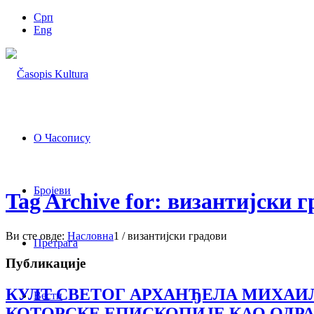
Срп
Eng
О Часопису
Бројеви
Tag Archive for: византијски 
Ви сте овде:
Насловна
1
/
византијски градови
Претрага
Публикације
КУЛТ СВЕТОГ АРХАНЂЕЛА МИХАИ
Вести
КОТОРСКЕ ЕПИСКОПИЈЕ КАО ОДРАЗ