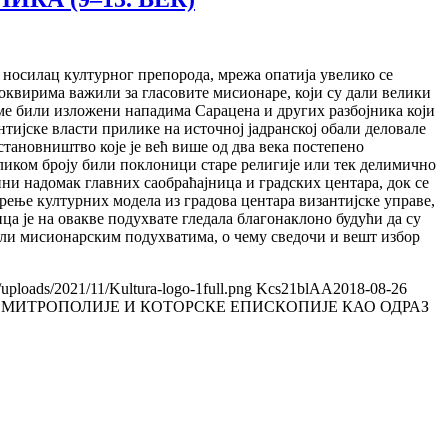
 носилац културног препорода, мрежа опатија увелико се
оквирима важили за гласовите мисионаре, који су дали велики
ме били изложени нападима Сарацена и других разбојника који
ијске власти прилике на источној јадранској обали деловале
становништво које је већ више од два века постепено
еликом броју били поклоници старе религије или тек делимично
ни надомак главних саобраћајница и градских центара, док се
ење културних модела из градова центара византијске управе,
а је на овакве подухвате гледала благонаклоно будући да су
ли мисионарским подухватима, о чему сведочи и вешт избор
/uploads/2021/11/Kultura-logo-1full.png
Kcs21blAA
2018-08-26
МИТРОПОЛИЈЕ И КОТОРСКЕ ЕПИСКОПИЈЕ КАО ОДРАЗ