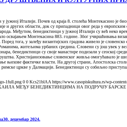
у јужној Италији. Почев од краја 8. столећа Монтекасино је био
је и других области, док су припадници овог реда у европским 
рода. Међутим, бенедиктинци у јужној Италији су већ неко вре
ло освајањем Монтекасина 883. године. Због учвршћивања визант
 Поред тога, у залеђу византијских градова живело је словенско 
а Романима, житељима урбаних средина. Словени су још увек у в
ара, бенедиктинци су своје манастире подизали у сеоској среди
руштва. Христијанизовање словенског живља омогућавало је шир
е њихове фактичке власти. На другој страни, Апостолска столиц
 римске цркве у Далмацији. Бенедиктинци су озбиљно приступа
go-1full.png
0
0
Kcs21blAA
https://www.casopiskultura.rs/wp-content
ХАИЛА МЕЂУ БЕНЕДИКТИНЦИМА НА ПОДРУЧЈУ БАРСКЕ 
ма
30. децембар 2024.