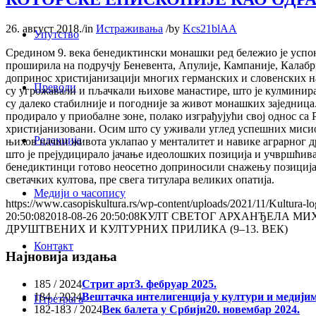
26. август 2018.
/
in
Истраживања
/
by
Kcs21blAA
Упутство
Средином 9. века бенедиктински монашки ред бележио је успон 
проширила на подручју Беневента, Апулије, Кампаније, Калабри
допринос христијанизацији многих германских и словенских на
Преводи
су угрожавали и пљачкали њихове манастире, што је кулминира
су далеко стабилније и погодније за живот монашких заједница.
продирало у приобалне зоне, полако изграђујући свој однос с
христијанизовани. Осим што су уживали углед успешних мисион
Редакција
њихов начин живота уклапао у менталитет и навике аграрног д
што је прејудицирало јачање идеолошких позиција и учвршћивањ
бенедиктинци готово неосетно доприносили снажењу позиција
светачких култова, пре свега титулара великих опатија.
Медији о часопису
https://www.casopiskultura.rs/wp-content/uploads/2021/11/Kultura-lo
20:50:08
2018-08-26 20:50:08
КУЛТ СВЕТОГ АРХАНЂЕЛА МИ
ДРУШТВЕНИХ И КУЛТУРНИХ ПРИЛИКА (9–13. ВЕК)
Контакт
Најновија издања
185 / 2024
Стрит арт
3. фебруар 2025.
184 / 2024
Вештачка интелигенција у култури и медији
Птретрага
182-183 / 2024
Век балета у Србији
20. новембар 2024.