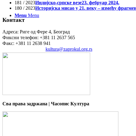
181 / 2023
Индијско-српске везе
23. фебруар 2024.
180 / 2023
Историјска мисао у 21. веку – између фрагме
Menu
Menu
Контакт
Адреса: Риге од Фере 4, Београд
Фиксни телефон: +381 11 2637 565
Факс: +381 11 2638 941
Електронска пошта:
kultura@zaprokul.org.rs
Сва права задржана | Часопис Култура