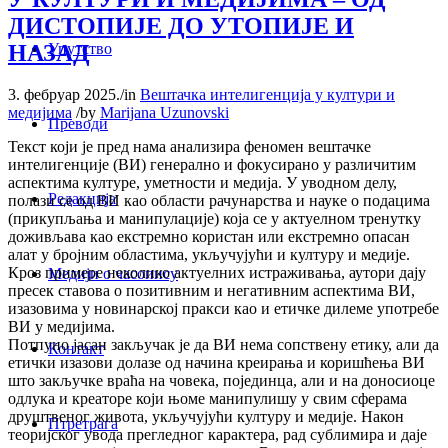
ДИСТОПИЈЕ ДО УТОПИЈЕ И
НАЗАД
Упутство
3. фебруар 2025.
/
in
Вештачка интелигенција у култури и
медијима
/
by
Marijana Uzunovski
Преводи
Текст који је пред нама анализира феномен вештачке
интелигенције (ВИ) генерално и фокусирано у различитим
аспектима културе, уметности и медија. У уводном делу,
Редакција
полази се од ВИ као области рачунарства и науке о подацима
(прикупљања и манипулације) која се у актуелном тренутку
доживљава као екстремно користан или екстремно опасан
алат у бројним областима, укључујући и културу и медије.
Кроз примере неколико актуелних истраживања, аутори дају
Медији о часопису
пресек ставова о позитивним и негативним аспектима ВИ,
изазовима у новинарској пракси као и етичке дилеме употребе
ВИ у медијима.
Потпуно јасан закључак је да ВИ нема сопствену етику, али да
Контакт
етички изазови долазе од начина креирања и коришћења ВИ
што закључке враћа на човека, појединца, али и на доносиоце
одлука и креаторе који њоме манипулишу у свим сферама
друштвеног живота, укључујући културу и медије. Након
Птретрага
теоријског увода прегледног карактера, рад сублимира и даје