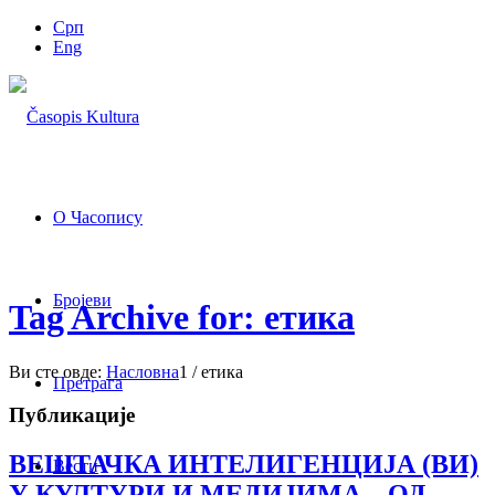
Срп
Eng
О Часопису
Бројеви
Tag Archive for: етика
Ви сте овде:
Насловна
1
/
етика
Претрага
Публикације
ВЕШТАЧКА ИНТЕЛИГЕНЦИЈА (ВИ)
Вести
У КУЛТУРИ И МЕДИЈИМА – ОД