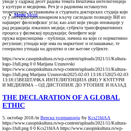
увиде у садржај десет радова темата Вештачка интелигенција
у култури и медијима. Реч је о радовима истакнутих
теоретичара, истраживача и студената докторских студија који
Menu
Menu
су у интердисциплинарном кључу сагледали позицију ВИ из
најширег филозофског угла; као алат који уводи иновације у
рад редакција локалних медија; субјекта трансформативних
процеса у филмској продукцији; бенефите које
пружа корисницима – публици, начина на који се нормативно
регулише; утицаја које има на маркетинг и оглашавање, те
генерално утицаја на друштво и све његове субјекте.
https://www.casopiskultura.rs/wp-content/uploads/2021/11/Kultura-
logo-1full.png
0
0
Marijana Uzunovski
https://www.casopiskultura.rs/wp-content/uploads/2021/11/Kultura-
logo-1full.png
Marijana Uzunovski
2025-02-03 13:18:15
2025-02-03
13:18:15
ВЕШТАЧКА ИНТЕЛИГЕНЦИЈА (ВИ) У КУЛТУРИ
И МЕДИЈИМА – ОД ДИСТОПИЈЕ ДО УТОПИЈЕ И НАЗАД
THE DECLARATION OF A GLOBAL
ETHIC
5. октобар 2018.
/
in
Верска толеранција
/
by
Kcs21blAA
https://www.casopiskultura.rs/wp-content/uploads/2021/11/Kultura-
logo-1full.png
0
0
Kcs21blAA
https://www.casopiskultura.rs/wp-