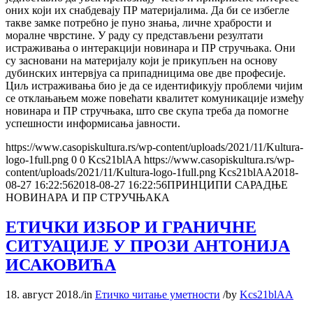
оних који их снабдевају ПР материјалима. Да би се избегле
такве замке потребно је пуно знања, личне храбрости и
моралне чврстине. У раду су представљени резултати
истраживања о интеракцији новинара и ПР стручњака. Они
су засновани на материјалу који је прикупљен на основу
дубинских интервјуа са припадницима ове две професије.
Циљ истраживања био је да се идентификују проблеми чијим
се отклањањем може повећати квалитет комуникације између
новинара и ПР стручњака, што све скупа треба да помогне
успешности информисања јавности.
https://www.casopiskultura.rs/wp-content/uploads/2021/11/Kultura-
logo-1full.png
0
0
Kcs21blAA
https://www.casopiskultura.rs/wp-
content/uploads/2021/11/Kultura-logo-1full.png
Kcs21blAA
2018-
08-27 16:22:56
2018-08-27 16:22:56
ПРИНЦИПИ САРАДЊЕ
НОВИНАРА И ПР СТРУЧЊАКА
ЕТИЧКИ ИЗБОР И ГРАНИЧНЕ
СИТУАЦИЈЕ У ПРОЗИ АНТОНИЈА
ИСАКОВИЋА
18. август 2018.
/
in
Етичко читање уметности
/
by
Kcs21blAA