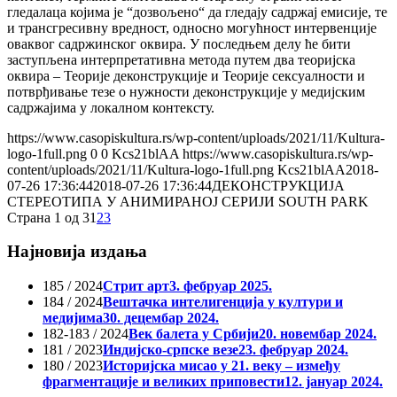
гледалаца којима је “дозвољено“ да гледају садржај емисије, те
и трансгресивну вредност, односно могућност интервенције
оваквог садржинског оквира. У последњем делу ће бити
заступљена интерпретативна метода путем два теоријска
оквира – Теорије деконструкције и Теорије сексуалности и
потврђивање тезе о нужности деконструкције у медијским
садржајима у локалном контексту.
https://www.casopiskultura.rs/wp-content/uploads/2021/11/Kultura-
logo-1full.png
0
0
Kcs21blAA
https://www.casopiskultura.rs/wp-
content/uploads/2021/11/Kultura-logo-1full.png
Kcs21blAA
2018-
07-26 17:36:44
2018-07-26 17:36:44
ДЕКОНСТРУКЦИЈА
СТЕРЕОТИПА У АНИМИРАНОЈ СЕРИЈИ SOUTH PARK
Страна 1 од 3
1
2
3
Најновија издања
185 / 2024
Стрит арт
3. фебруар 2025.
184 / 2024
Вештачка интелигенција у култури и
медијима
30. децембар 2024.
182-183 / 2024
Век балета у Србији
20. новембар 2024.
181 / 2023
Индијско-српске везе
23. фебруар 2024.
180 / 2023
Историјска мисао у 21. веку – између
фрагментације и великих приповести
12. јануар 2024.