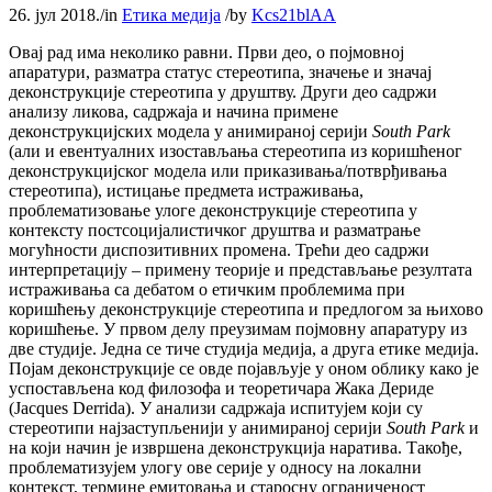
26. јул 2018.
/
in
Етика медија
/
by
Kcs21blAA
Овај рад има неколико равни. Први део, о појмовној
апаратури, разматра статус стереотипа, значење и значај
деконструкције стереотипа у друштву. Други део садржи
анализу ликова, садржаја и начина примене
деконструкцијских модела у анимираној серији
South Park
(али и евентуалних изостављања стереотипа из коришћеног
деконструкцијског модела или приказивања/потврђивања
стереотипа), истицање предмета истраживања,
проблематизовање улоге деконструкције стереотипа у
контексту постсоцијалистичког друштва и разматрање
могућности диспозитивних промена. Трећи део садржи
интерпретацију – примену теорије и представљање резултата
истраживања са дебатом о етичким проблемима при
коришћењу деконструкције стереотипа и предлогом за њихово
коришћење. У првом делу преузимам појмовну апаратуру из
две студије. Једна се тиче студија медија, а друга етике медија.
Појам деконструкције се овде појављује у оном облику како је
успостављена код филозофа и теоретичара Жака Дериде
(Jacques Derrida). У анализи садржаја испитујем који су
стереотипи најзаступљенији у анимираној серији
South Park
и
на који начин је извршена деконструкција наратива. Такође,
проблематизујем улогу ове серије у односу на локални
контекст, термине емитовања и старосну ограниченост