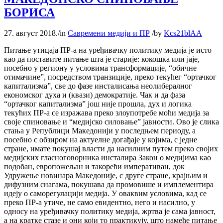
БОРИСА
27. август 2018.
/
in
Савремени медији и ПР
/
by
Kcs21blAA
Питање утицаја ПР-а на уређивачку политику медија је исто
као да поставите питање шта је старије: кокошка или јаје,
посебно у региону у условима трансформације, “обичне
отимачине”, посредством транзиције, преко текућег “ортачког
капитализма”, све до фазе инсталисања неолибералног
економског духа и (квази) демократије. Чак и да фаза
“ортачког капитализма” још није прошла, дух и логика
текућих ПР-а се изражава преко злоупотребе моћи медија за
своје спиновање и “медијско силовање” јавности. Ово је слика
стања у Републици Македонији у последњем периоду, а
посебно с обзиром на актуелне догађаје у којима, с једне
стране, имате покушај власти да насилним путем преко својих
медијских гласноговорника инсталира Закон о медијима као
подобан, европожељан и такорећи императиван, док
Удружење новинара Македоније, с друге стране, крајњим и
дифузним снагама, покушава да промовише и имплементира
идеју о саморегулацији медија. У оваквим условима, кад се
преко ПР-а утиче, не само евидентно, него и насилно, у
односу на уређивачку политику медија, жртва је сама јавност,
а на кратке стазе и они који то практикују, што намеће питање