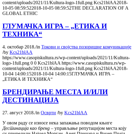
content/uploads/2021/11/Kultura-logo-1full.png
Kcs21blAA
2018-
10-05 08:59:52
2018-10-05 08:59:52
THE DECLARATION OF A
GLOBAL ETHIC
ГЛУМАЧКА ИГРА – „ЕТИКА И
ТЕХНИКА“
4. октобар 2018.
/
in
Токови и својства позоришне комуникације
/
by
Kcs21blAA
https://www.casopiskultura.rs/wp-content/uploads/2021/11/Kultura-
logo-1full.png
0
0
Kcs21blAA
https://www.casopiskultura.rs/wp-
content/uploads/2021/11/Kultura-logo-1full.png
Kcs21blAA
2018-
10-04 14:00:15
2018-10-04 14:00:15
ГЛУМАЧКА ИГРА –
„ЕТИКА И ТЕХНИКА“
БРЕНДИРАЊЕ МЕСТА И/ИЛИ
ДЕСТИНАЦИЈА
27. август 2018.
/
in
Осврти
/
by
Kcs21blAA
У овом раду се износе нека запажања поводом књиге
Дестинација као бренд
– управљање репутацијом места коју
су приредили Најџел Морган, Анет Причард и Роџер Прајд.