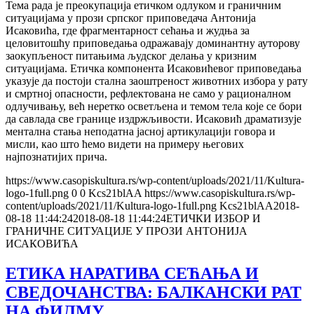
Тема рада је преокупација етичком одлуком и граничним
ситуацијама у прози српског приповедача Антонија
Исаковића, где фрагментарност сећања и жудња за
целовитошћу приповедања одражавају доминантну ауторову
заокупљеност питањима људског делања у кризним
ситуацијама. Етичка компонента Исаковићевог приповедања
указује да постоји стална заоштреност животних избора у рату
и смртној опасности, рефлектована не само у рационалном
одлучивању, већ неретко осветљена и темом тела које се бори
да савлада све границе издржљивости. Исаковић драматизује
ментална стања неподатна јасној артикулацији говора и
мисли, као што ћемо видети на примеру његових
најпознатијих прича.
https://www.casopiskultura.rs/wp-content/uploads/2021/11/Kultura-
logo-1full.png
0
0
Kcs21blAA
https://www.casopiskultura.rs/wp-
content/uploads/2021/11/Kultura-logo-1full.png
Kcs21blAA
2018-
08-18 11:44:24
2018-08-18 11:44:24
ЕТИЧКИ ИЗБОР И
ГРАНИЧНЕ СИТУАЦИЈЕ У ПРОЗИ АНТОНИЈА
ИСАКОВИЋА
ЕТИКА НАРАТИВА СЕЋАЊА И
СВЕДОЧАНСТВА: БАЛКАНСКИ РАТ
НА ФИЛМУ