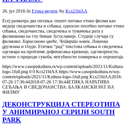
26. јул 2018.
/
in
Етика медија
/
by
Kcs21blAA
Есеј разматра два питања: опште питање етике филма као
медија сведочанства и сећања, односно посебно питање етике
сећања, сведочанства, сведочења и тумачења рата у
филмовима на тлу бивше Југославије. Студије случаја су
филмови:
Харисоново цвеће
,
Четврти човек
,
Ловачка
дружина
и
Олуја
. Етички “рад” текстова сећања и сведочења
одговара на проблеме дефинисања кривице, одговорности,
истине о природи сукоба, могућности помирења и опроштаја.
https://www.casopiskultura.rs/wp-content/uploads/2021/11/Kultura-
logo-1full.png
0
0
Kcs21blAA
https://www.casopiskultura.rs/wp-
content/uploads/2021/11/Kultura-logo-1full.png
Kcs21blAA
2018-
07-26 17:36:44
2018-07-26 17:36:44
ЕТИКА НАРАТИВА
СЕЋАЊА И СВЕДОЧАНСТВА: БАЛКАНСКИ РАТ НА
ФИЛМУ
ДЕКОНСТРУКЦИЈА СТЕРЕОТИПА
У АНИМИРАНОЈ СЕРИЈИ SOUTH
PARK