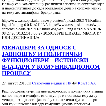
Излажу се и коментаришу различити аспекти најобухаватнијег
и најкомплетнијег до сада објављеног дела на српском језику
на тему дестинацијског брендирања.
https://www.casopiskultura.rs/wp-content/uploads/2021/11/Kultura-
logo-1full.png
0
0
Kcs21blAA
https://www.casopiskultura.rs/wp-
content/uploads/2021/11/Kultura-logo-1full.png
Kcs21blAA
2018-
08-27 20:50:32
2018-08-27 20:50:32
БРЕНДИРАЊЕ МЕСТА И/
ИЛИ ДЕСТИНАЦИЈА
МЕНАЏЕРИ ЗА ОДНОСЕ С
ЈАВНОШЋУ И ПОЛИТИЧКИ
ФУНКЦИОНЕРИ – ИСТИНСКИ
ВЛАДАРИ У КОМУНИКАЦИОНОМ
ПРОЦЕСУ
27. август 2018.
/
in
Савремени медији и ПР
/
by
Kcs21blAA
Рад проблематизује питање економских и политичких утицаја
на новинаре и медијске институције и поставља тезу да су
менаџери за односе с јавношћу и политички функционери
они који најчешће владају комуникационим процесом.