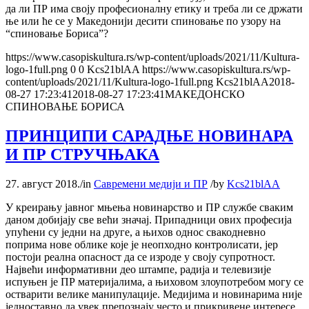
да ли ПР има своју професионалну етику и треба ли се држати
ње или ће се у Македонији десити спиновање по узору на
“спиновање Бориса”?
https://www.casopiskultura.rs/wp-content/uploads/2021/11/Kultura-
logo-1full.png
0
0
Kcs21blAA
https://www.casopiskultura.rs/wp-
content/uploads/2021/11/Kultura-logo-1full.png
Kcs21blAA
2018-
08-27 17:23:41
2018-08-27 17:23:41
МАКЕДОНСКО
СПИНОВАЊЕ БОРИСА
ПРИНЦИПИ САРАДЊЕ НОВИНАРА
И ПР СТРУЧЊАКА
27. август 2018.
/
in
Савремени медији и ПР
/
by
Kcs21blAA
У креирању јавног мњења новинарство и ПР службе сваким
даном добијају све већи значај. Припадници ових професија
упућени су једни на друге, а њихов однос свакодневно
поприма нове облике које је неопходно контролисати, јер
постоји реална опасност да се изроде у своју супротност.
Највећи информативни део штампе, радија и телевизије
испуњен је ПР материјалима, а њиховом злоупотребом могу се
остварити велике манипулације. Медијима и новинарима није
једноставно да увек препознају често и прикривене интересе