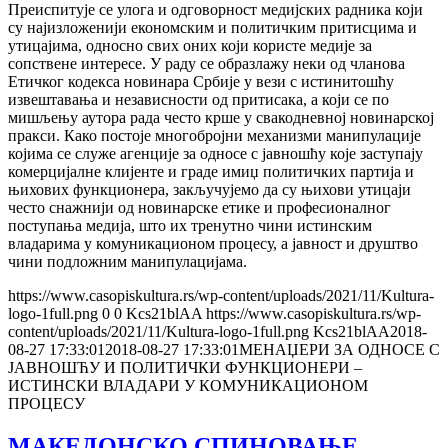
Преиспитује се улога и одговорност медијских радника који
су најизложенији економским и политичким притисцима и
утицајима, односно свих оних који користе медије за
сопствене интересе. У раду се образлажу неки од чланова
Етичког кодекса новинара Србије у вези с истинитошћу
извештавања и независности од притисака, а који се по
мишљењу аутора рада често крше у свакодневној новинарској
пракси. Како постоје многобројни механизми манипулације
којима се служе агенције за односе с јавношћу које заступају
комерцијалне клијенте и граде имиџ политичких партија и
њихових функционера, закључујемо да су њихови утицаји
често снажнији од новинарске етике и професионалног
поступања медија, што их тренутно чини истинским
владарима у комуникационом процесу, а јавност и друштво
чини подложним манипулацијама.
https://www.casopiskultura.rs/wp-content/uploads/2021/11/Kultura-
logo-1full.png
0
0
Kcs21blAA
https://www.casopiskultura.rs/wp-
content/uploads/2021/11/Kultura-logo-1full.png
Kcs21blAA
2018-
08-27 17:33:01
2018-08-27 17:33:01
МЕНАЏЕРИ ЗА ОДНОСЕ С
ЈАВНОШЋУ И ПОЛИТИЧКИ ФУНКЦИОНЕРИ –
ИСТИНСКИ ВЛАДАРИ У КОМУНИКАЦИОНОМ
ПРОЦЕСУ
МАКЕДОНСКО СПИНОВАЊЕ