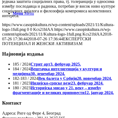
једнака заштита социјалних права, тј. толеранција у односима
између послодавца и радника, потребан је висок ниво културе
социјалних дијалога и филозофија компромиса колективних
Menu
Menu
интереса.
https://www.casopiskultura.rs/wp-content/uploads/2021/11/Kultura-
logo-1full.png
0
0
Kcs21blAA
https://www.casopiskultura.rs/wp-
content/uploads/2021/11/Kultura-logo-1full.png
Kcs21blAA
2018-
07-26 17:36:44
2018-07-26 17:36:44
ЕКСПЕРТСКИ
ПОТЕНЦИЈАЛ И ЖЕНСКИ АКТИВИЗАМ
Најновија издања
185 / 2024
Стрит арт
3. фебруар 2025.
184 / 2024
Вештачка интелигенција у култури и
медијима
30. децембар 2024.
182-183 / 2024
Век балета у Србији
20. новембар 2024.
181 / 2023
Индијско-српске везе
23. фебруар 2024.
180 / 2023
Историјска мисао у 21. веку – између
фрагментације и великих приповести
12. јануар 2024.
Контакт
Адреса: Риге од Фере 4, Београд