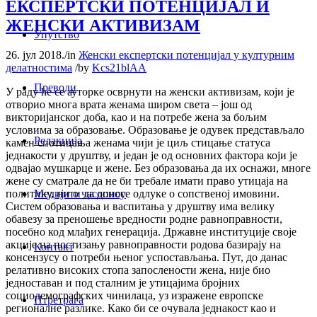
ЕКСПЕРТСКИ ПОТЕНЦИЈАЛ И
ЖЕНСКИ АКТИВИЗАМ
Упутство
26. јул 2018.
/
in
Женски експертски потенцијал у културним
делатностима
/
by
Kcs21blAA
Преводи
У раду ће се ауторке осврнути на женски активизам, који је
отворио многа врата женама широм света – још од
викторијанског доба, као и на потребе жена за бољим
условима за образовање. Образовање је одувек представљало
Редакција
камен спотицања женама чији је циљ стицање статуса
једнакости у друштву, и један је од основних фактора који је
одвајао мушкарце и жене. Без образовања да их оснажи, многе
жене су сматрале да не би требале имати право утицаја на
Медији о часопису
политику, нити да доносе одлуке о сопственој имовини.
Систем образовања и васпитања у друштву има велику
обавезу за преношење вредности родне равноправности,
посебно код млађих генерација. Државне институције своје
акције на постизању равноправности родова базирају на
Контакт
консензусу о потреби њеног успостављања. Пут, до данас
релативно високих стопа запослености жена, није био
једноставан и под сталним је утицајима бројних
социодемографских чинилаца, уз изражене европске
Птретрага
регионалне разлике. Како би се очувала једнакост као и