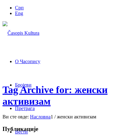
Срп
Eng
О Часопису
Бројеви
Tag Archive for: женски
активизам
Претрага
Ви сте овде:
Насловна
1
/
женски активизам
Публикације
Вести