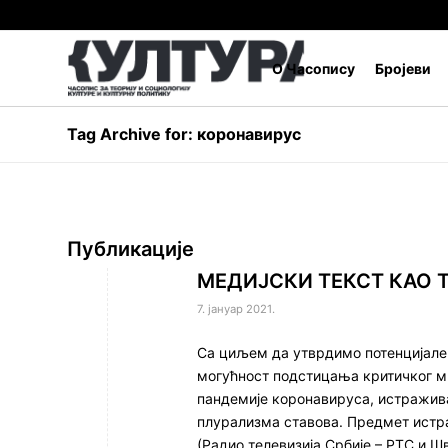
О Часопису
Бројеви
Tag Archive for: ко­ро­на­ви­рус
Публикације
МЕДИЈСКИ ТЕКСТ КАО 
7. јануар 2021.
Са циљем да утврдимо потенцијале
могућност подстицања критичког м
пандемије коронавируса, истражива
плурализма ставова. Предмет истр
(Радио телевизија Србије – РТС и Ш