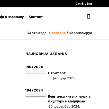
Срп
Srp
Eng
ји о часопису
Контакт
Ви сте овде:
Насловна
/
ко­ро­на­ви­рус
НАЈНОВИЈА ИЗДАЊА
185 / 2024
Стрит арт
3. фебруар 2025.
184 / 2024
Вештачка интелигенција
у култури и медијима
30. децембар 2024.