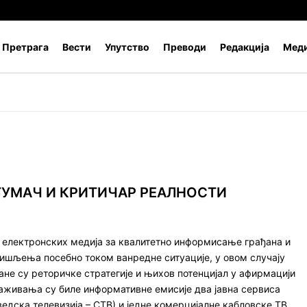
Претрага
Вести
Упутство
Преводи
Редакција
Меди
ТУМАЧ И КРИТИЧАР РЕАЛНОСТИ
 електронских медија за квалитетно информисање грађана и
ишљења посебно током ванредне ситуације, у овом случају
не су реторичке стратегије и њихов потенцијал у афирмацији
аживања су биле информативне емисије два јавна сервиса
ведска телевизија – СТВ) и једне комерцијалне кабловске ТВ