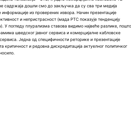
изе садржаја дошли смо до закључка да су сва три медија
 информације из проверених извора. Начин презентације
ективност и непристрасност (мада РТС показује тенденцију
). У погледу плурализма ставова видимо највеће разлике, пошт
грамима шведског јавног сервиса и комерцијалне кабловске
ог сервиса. Једна од специфичности реторике и презентације
та критичност и редовна дискредитација актуелног политичког
носило.