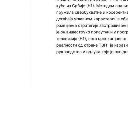
куће из Србије (Н1). Методом анал
пружила свеобухватне и кохерентне
догађаја углавном карактерише обј
развијања стратегије застрашивања
је он вишеструко присутнији у про
телевизије (Н1), него српског јавн
реалности од стране ТВН1 је изрази
руководства и одлука које је оно до