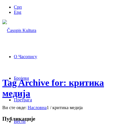
Срп
Eng
О Часопису
Бројеви
Tag Archive for: критика
медија
Претрага
Ви сте овде:
Насловна
1
/
критика медија
Публикације
Вести