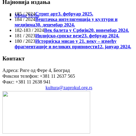
Најновија издања
185 / 2024
Стрит арт
3. фебруар 2025.
Menu
Menu
184 / 2024
Вештачка интелигенција у култури и
медијима
30. децембар 2024.
182-183 / 2024
Век балета у Србији
20. новембар 2024.
181 / 2023
Индијско-српске везе
23. фебруар 2024.
180 / 2023
Историјска мисао у 21. веку – између
фрагментације и великих приповести
12. јануар 2024.
Контакт
Адреса: Риге од Фере 4, Београд
Фиксни телефон: +381 11 2637 565
Факс: +381 11 2638 941
Електронска пошта:
kultura@zaprokul.org.rs