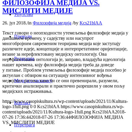
ФИЛОЗОФИЈА МЕДИЈА VS.
МИСЛИТИ МЕДИЈЕ
Упутство
26. јул 2018.
/
in
Филозофија медија
/
by
Kcs21blAA
Текст говори о неопходности утемељења филозофије медија у
Преводи
данашњем времену, у садејству или насупрот
многобројним савременим теоријама медија које заступају
различите идеје, концепције и интерпретативне оријентације,
везане за нерефлектовану медијску онтологију. Ова
Редакција
нерефлектована онтологија је, заправо, владајућа идеологија
нашег времена, коју филозофија медија треба да доведе
у питање. Проблем утемељења филозофије медија посебно је
актуелан с обзиром на ситуацију интензивног вођења
Медији о часопису
медијских ратова, како би се они превенирали, разумели,
критички анализирали и практично разрешили у овом пољу
медијских истраживања.
https://www.casopiskultura.rs/wp-content/uploads/2021/11/Kultura-
Контакт
logo-1full.png
0
0
Kcs21blAA
https://www.casopiskultura.rs/wp-
content/uploads/2021/11/Kultura-logo-1full.png
Kcs21blAA
2018-
07-26 17:36:44
2018-07-26 17:36:44
ФИЛОЗОФИЈА МЕДИЈА
VS. МИСЛИТИ МЕДИЈЕ
Птретрага