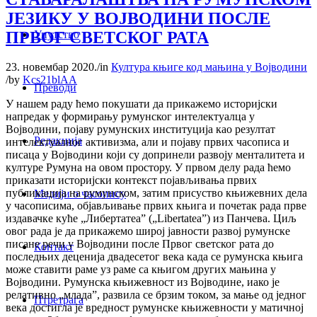
ЈЕЗИКУ У ВОЈВОДИНИ ПОСЛЕ
ПРВОГ СВЕТСКОГ РАТА
Упутство
23. новембар 2020.
/
in
Култура књиге код мањина у Војводини
/
by
Kcs21blAA
Преводи
У нашем раду ћемо покушати да прикажемо историјски
напредак у формирању румунског интелектуалца у
Војводини, појаву румунских институција као резултат
Редакција
интелектуалног активизма, али и појаву првих часописа и
писаца у Војводини који су допринели развоју менталитета и
културе Румуна на овом простору. У првом делу рада ћемо
приказати историјски контекст појављивања првих
публикација на румунском, затим присуство књижевних дела
Медији о часопису
у часописима, објављивање првих књига и почетак рада прве
издавачке куће „Либертатеа” („Libertatea”) из Панчева. Циљ
овог рада је да прикажемо широј јавности развој румунске
писане речи у Војводини после Првог светског рата до
Контакт
последњих деценија двадесетог века када се румунска књига
може ставити раме уз раме са књигом других мањина у
Војводини. Румунска књижевност из Војводине, иако је
релативно „млада”, развила се брзим током, за мање од једног
Птретрага
века достигла је вредност румунске књижевности у матичној