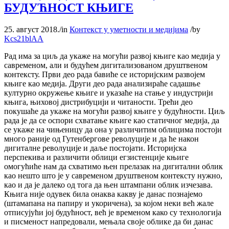
БУДУЋНОСТ КЊИГЕ
25. август 2018.
/
in
Контекст у уметности и медијима
/
by
Kcs21blAA
Рад има за циљ да укаже на могући развој књиге као медија у
савременом, али и будућем дигитализованом друштвеном
контексту. Први део рада бавиће се историјским развојем
књиге као медија. Други део рада анализираће садашње
културно окружење књиге и указаће на стање у индустрији
књига, њиховој дистрибуцији и читаности. Трећи део
покушаће да укаже на могући развој књиге у будућности. Циљ
рада је да се оспори схватање књиге као статичног медија, да
се укаже на чињеницу да она у различитим облицима постоји
много раније од Гутенбергове револуције и да ће након
дигиталне револуције и даље постојати. Историјска
перспекива и различити облици егзистенције књиге
омогућиће нам да схватимо њен прелазак на дигитални облик
као нешто што је у савременом друштвеном контексту нужно,
као и да је далеко од тога да њен штампани облик изчезава.
Књига није одувек била онаква какву је данас познајемо
(штамапана на папиру и укоричена), за којом неки већ жале
отписујући јој будућност, већ је временом како су технологија
и писменост напредовали, мењала своје облике да би данас