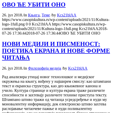
ОВО ЋЕ УБИТИ ОНО
26. јул 2018.
/
in
Књига
,
Теме
/
by
Kcs21blAA
https://www.casopiskultura.rs/wp-content/uploads/2021/11/Kultura-
logo-1full.png
0
0
Kcs21blAA
https://www.casopiskultura.rs/wp-
content/uploads/2021/11/Kultura-logo-1full.png
Kcs21blAA
2018-
07-26 17:36:44
2018-07-26 17:36:44
ОВО ЋЕ УБИТИ ОНО
НОВИ МЕДИЈИ И ПИСМЕНОСТ:
ПОЕТИКА ЕКРАНА И НОВЕ ФОРМЕ
ЧИТАЊА
26. јул 2018.
/
in
Филозофија медија
/
by
Kcs21blAA
Рад анализира утицај новог технолошког и медијског
окружења на књигу, виђену у најширем смислу: као штампани
текст и екранска структура, као део књижевног канона и
учило. Култура странице и култура екрана траже различите
способности и захтевају различите технике приступа тексту.
Штампано штиво тражи од читаоца усредсређење и нуди му
моновалентну информацију, док електронско штиво захтева
раслојавање читаочеве пажње и нуди поливалентну