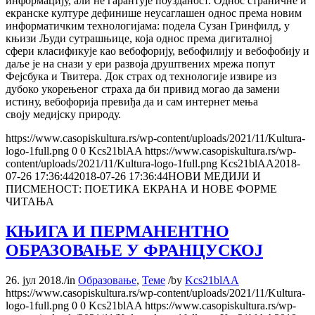
информацију, али не гарантује поузданост. Однос страничне и
екранске културе дефинише неусаглашен однос према новим
информатичким технологијама: подела Сузан Гринфилд, у
књизи Људи сутрашњице, која однос према дигиталној
сфери класификује као вебофорију, вебофилију и вебофобију и
даље је на снази у ери развоја друштвених мрежа попут
Фејсбука и Твитера. Док страх од технологије извире из
дубоко укорењеног страха да би привид могао да замени
истину, вебофорија превиђа да и сам интернет мења
своју медијску природу.
https://www.casopiskultura.rs/wp-content/uploads/2021/11/Kultura-
logo-1full.png
0
0
Kcs21blAA
https://www.casopiskultura.rs/wp-
content/uploads/2021/11/Kultura-logo-1full.png
Kcs21blAA
2018-
07-26 17:36:44
2018-07-26 17:36:44
НОВИ МЕДИЈИ И
ПИСМЕНОСТ: ПОЕТИКА ЕКРАНА И НОВЕ ФОРМЕ
ЧИТАЊА
КЊИГА И ПЕРМАНЕНТНО
ОБРАЗОВАЊЕ У ФРАНЦУСКОЈ
26. јул 2018.
/
in
Образовање
,
Теме
/
by
Kcs21blAA
https://www.casopiskultura.rs/wp-content/uploads/2021/11/Kultura-
logo-1full.png
0
0
Kcs21blAA
https://www.casopiskultura.rs/wp-