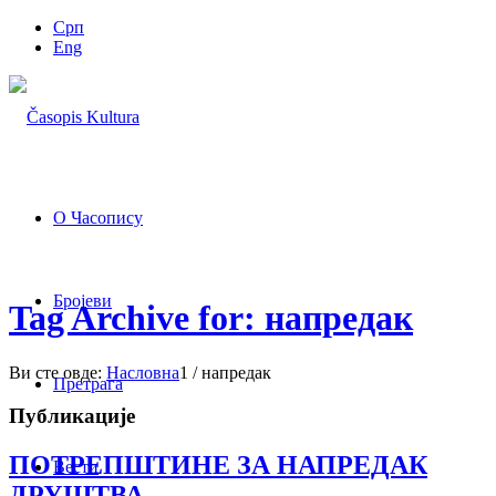
Срп
Eng
О Часопису
Бројеви
Tag Archive for: напредак
Ви сте овде:
Насловна
1
/
напредак
Претрага
Публикације
ПОТРЕПШТИНЕ ЗА НАПРЕДАК
Вести
ДРУШТВА