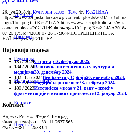
26. јул 2018.
/
in
Културни развој
,
Теме
/
by
Kcs21blAA
Упутство
https://www.casopiskultura.rs/wp-content/uploads/2021/11/Kultura-
logo-1full.png
0
0
Kcs21blAA
https://www.casopiskultura.rs/wp-
content/uploads/2021/11/Kultura-logo-1full.png
Kcs21blAA
2018-
07-26 17:36:44
2018-07-26 17:36:44
ПОТРЕПШТИНЕ ЗА
Преводи
НАПРЕДАК ДРУШТВА
Најновија издања
Редакција
185 / 2024
Стрит арт
3. фебруар 2025.
184 / 2024
Вештачка интелигенција у култури и
медијима
30. децембар 2024.
182-183 / 2024
Век балета у Србији
20. новембар 2024.
Медији о часопису
181 / 2023
Индијско-српске везе
23. фебруар 2024.
180 / 2023
Историјска мисао у 21. веку – између
фрагментације и великих приповести
12. јануар 2024.
Контакт
Контакт
Адреса: Риге од Фере 4, Београд
Фиксни телефон: +381 11 2637 565
Птретрага
Факс: +381 11 2638 941