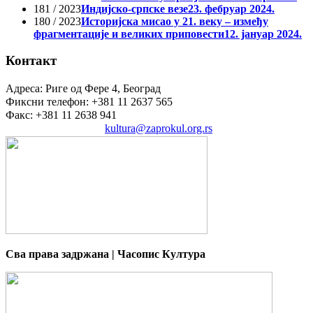
181 / 2023
Индијско-српске везе
23. фебруар 2024.
180 / 2023
Историјска мисао у 21. веку – између
фрагментације и великих приповести
12. јануар 2024.
Контакт
Адреса: Риге од Фере 4, Београд
Фиксни телефон: +381 11 2637 565
Факс: +381 11 2638 941
Електронска пошта:
kultura@zaprokul.org.rs
Сва права задржана | Часопис Култура