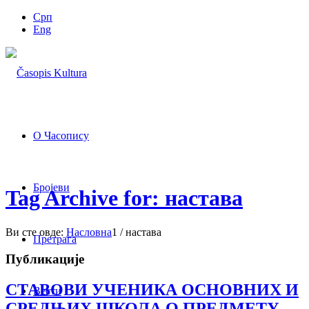
Срп
Eng
О Часопису
Бројеви
Tag Archive for: настава
Ви сте овде:
Насловна
1
/
настава
Претрага
Публикације
СТАВОВИ УЧЕНИКА ОСНОВНИХ И
Вести
СРЕДЊИХ ШКОЛА О ПРЕДМЕТУ