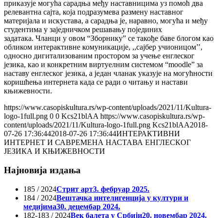
приказује могућа сарадња међу наставницима уз помоћ два
релевантна сајта, која подразумева размену наставног
материјала и искустава, а сарадња је, наравно, могућа и међу
студентима у заједничком решавању појединих
задатака. Чланци у овом “Зборнику” се такође баве блогом као
обликом интерактивне комуникације, ,,сајбер учионицом’’,
односно дигитализованим простором за учење енглеског
језика, као и конкретним виртуелним системом “moodle” за
наставу енглеског језика, а један чланак указује на могућности
коришћења интернета када се ради о читању и настави
књижевности.
https://www.casopiskultura.rs/wp-content/uploads/2021/11/Kultura-
logo-1full.png
0
0
Kcs21blAA
https://www.casopiskultura.rs/wp-
content/uploads/2021/11/Kultura-logo-1full.png
Kcs21blAA
2018-
07-26 17:36:44
2018-07-26 17:36:44
ИНТЕРАКТИВНИ
ИНТЕРНЕТ И САВРЕМЕНА НАСТАВА ЕНГЛЕСКОГ
ЈЕЗИКА И КЊИЖЕВНОСТИ
Најновија издања
185 / 2024
Стрит арт
3. фебруар 2025.
184 / 2024
Вештачка интелигенција у култури и
медијима
30. децембар 2024.
182-183 / 2024
Век балета у Србији
20. новембар 2024.