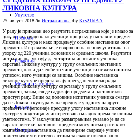
ЛИКОВНА КУЛТУРА
Упутство
25. август 2018.
/
in
Истраживања
/
by
Kcs21blAA
У раду је приказан део резултата истраживања које је имало за
циљ да се утврди како ученици процењују наставни предмет
Преводи
Ликовна култура и како процењују особине наставника овог
предмета. Истраживање је извршено на основу упитника на
узорку од 220 ученика основних и средњих школа. Резултати
истраживања указују да четвртина испитаних ученика
Редакција
сврстава Ликовну културу у групу омиљених наставних
предмета, као и да чешће то чине ученици са нижим општим
успехом, него ученици са вишим. Особине наставника
ликовне културе представљају пресудан чинилац када
Медији о часопису
ученици Ликовну културу сврставају у групу омиљених
предмета, затим, следе садржаји предмета и наставников
приступ раду. Више од половине испитаних ученика сматра
да се Ликовна култура мање вреднује у односу на друге
Контакт
предмете и препознаје пресудну улогу наставника ликовне
културе у подстицању интересовања младих према ликовним
уметностима. У закључним разматрањима указано је да се
карактеристике наставног предмета могу посматрати кроз
Птретрага
компетенције наставника да планиране садржаје учини
приступачним и интересантним за сваког појединачног