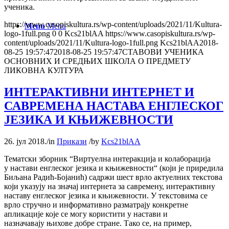
ученика.
https://www.casopiskultura.rs/wp-content/uploads/2021/11/Kultura-
Menu
Menu
logo-1full.png
0
0
Kcs21blAA
https://www.casopiskultura.rs/wp-
content/uploads/2021/11/Kultura-logo-1full.png
Kcs21blAA
2018-
08-25 19:57:47
2018-08-25 19:57:47
СТАВОВИ УЧЕНИКА
ОСНОВНИХ И СРЕДЊИХ ШКОЛА О ПРЕДМЕТУ
ЛИКОВНА КУЛТУРА
ИНТЕРАКТИВНИ ИНТЕРНЕТ И
САВРЕМЕНА НАСТАВА ЕНГЛЕСКОГ
ЈЕЗИКА И КЊИЖЕВНОСТИ
26. јул 2018.
/
in
Прикази
/
by
Kcs21blAA
Тематски зборник “Виртуелна интеракција и колаборација
у настави енглеског језика и књижевности“ (који је приредила
Биљана Радић-Бојанић) садржи шест врло актуелних текстова
који указују на значај интернета за савремену, интерактивну
наставу енглеског језика и књижевности. У текстовима се
врло стручно и информативно разматрају конкретне
апликације које се могу користити у настави и
назначавају њихове добре стране. Тако се, на пример,