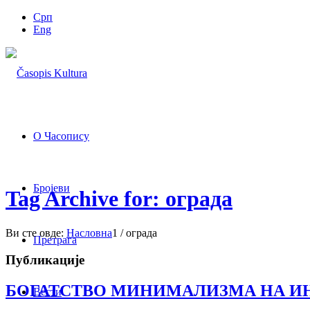
Срп
Eng
О Часопису
Бројеви
Tag Archive for: ограда
Ви сте овде:
Насловна
1
/
ограда
Претрага
Публикације
БОГАТСТВО МИНИМАЛИЗМА НА И
Вести