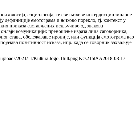
 психологија, социологија, те све њихове интердисциплинарне
ају дефиниције емотограма и њихово порекло, тј. контекст у
фичких приказа састављених искључиво од знакова
у онлајн комуникацији: преношење израза лица саговорника,
ног става, обележавање ироније, или функција емотограма као
 појачава позитивност исказа, нпр. када се говорник захваљује
/uploads/2021/11/Kultura-logo-1full.png
Kcs21blAA
2018-08-17