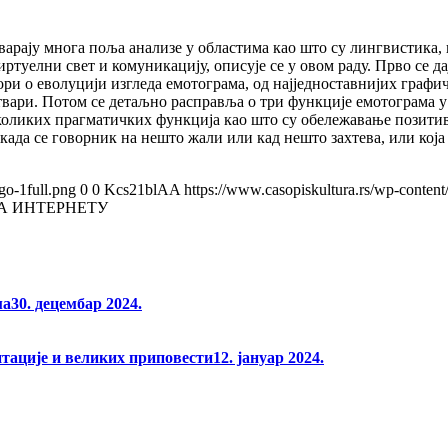
тварају многа поља анализе у областима као што су лингвистика,
виртуелни свет и комуникацију, описује се у овом раду. Прво се д
овори о еволуцији изгледа емотограма, од најједноставнијих гра
ствари. Потом се детаљно расправља о три функције емотограма 
коликих прагматичких функција као што су обележавање позитив
 када се говорник на нешто жали или кад нешто захтева, или која
go-1full.png
0
0
Kcs21blAA
https://www.casopiskultura.rs/wp-content
А ИНТЕРНЕТУ
ма
30. децембар 2024.
нтације и великих приповести
12. јануар 2024.