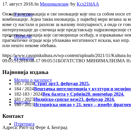
17. август 2018.
/
in
Минимализам
/
by
Kcs21blAA
Онлајн комуникација и све иновације које она са собом носи о
Упутство
комбинације. Једна таква иновација, у највећој мери везана за 
коме су настали и разлози за њихову популарност, а онда се г
интерпункције до сличица које представљају најразноврсније 
преношење емоција које саговорници осећају, и изражавање не
Преводи
прагматичке ограде која ублажава негативност исказа, као нпр.
или нешто некоме обећава.
https://www.casopiskultura.rs/wp-content/uploads/2021/11/Kultura-lo
Редакција
09:05:51
2018-08-17 09:05:51
БОГАТСТВО МИНИМАЛИЗМА Н
Најновија издања
Медији о часопису
185 / 2024
Стрит арт
3. фебруар 2025.
184 / 2024
Вештачка интелигенција у култури и медији
182-183 / 2024
Век балета у Србији
20. новембар 2024.
181 / 2023
Индијско-српске везе
23. фебруар 2024.
Контакт
180 / 2023
Историјска мисао у 21. веку – између фрагме
Контакт
Птретрага
Адреса: Риге од Фере 4, Београд