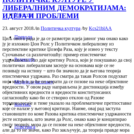
ЛИБЕРАЛНИМ ДЕМОКРАТИЈАМА:
ИДЕЈА И ПРОБЛЕМИ
Упутство
23. август 2018.
/
in
Политичка култура
/
by
Kcs21blAA
Преводи
Циљ овога рада је да се размотри идеја јавног ума онако како
ју је изложио Џон Ролс у Политичком либерализму из
перспективе критике Џозефа Раза, коју је изнео у тексту
Суочавање са различитошћу: пример епистемичке
Редакција
уздржаности. Раз даје критику Ролса, који је покушавао да свој
политички либерализам заснује на основама које се не
позивају на истину − што би значило да је његова теорија
епистемички уздржана. Раз сматра да такав Ролсов подухват
није могућ и да ће он морати да се позове на неке објективне
Медији о часопису
вредности. У овом раду направљена је дистинкција између
објективних вредности и вредности конституисаних
сагласношћу како би се створио отклон од Разове
терминологије и тиме указало на проблематичне претпоставке
Контакт
које се налазе у његовој критици. Наиме, овај рад заступа
становиште по коме Разова критика епистемичке уздржаности
јесте исправна, што значи да Ролс, онако како је конципирао
своју теорију, мора да се позове на неке објективне вредности,
Птретрага
али да то не значи, како Раз закључује, да теорија правде мора