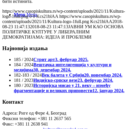
бити истинита.
https://www.casopiskultura.rs/wp-content/uploads/2021/11/Kultura-
Menu
Menu
logo-1full.png
0
0
Kcs21blAA
https://www.casopiskultura.rs/wp-
content/uploads/2021/11/Kultura-logo-1full.png
Kcs21blAA
2018-
08-23 11:47:13
2018-08-23 11:47:13
ЈАВНИ УМ КАО ОСНОВА
ПОЛИТИЧКЕ КУЛТУРЕ У ЛИБЕРАЛНИМ
ДЕМОКРАТИЈАМА: ИДЕЈА И ПРОБЛЕМИ
Најновија издања
185 / 2024
Стрит арт
3. фебруар 2025.
184 / 2024
Вештачка интелигенција у култури и
медијима
30. децембар 2024.
182-183 / 2024
Век балета у Србији
20. новембар 2024.
181 / 2023
Индијско-српске везе
23. фебруар 2024.
180 / 2023
Историјска мисао у 21. веку – између
фрагментације и великих приповести
12. јануар 2024.
Контакт
Адреса: Риге од Фере 4, Београд
Фиксни телефон: +381 11 2637 565
Факс: +381 11 2638 941