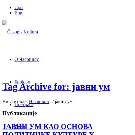
Срп
Eng
О Часопису
Бројеви
Tag Archive for: јавни ум
Ви сте овде:
Насловна
1
/
јавни ум
Претрага
Публикације
ЈАВНИ УМ КАО ОСНОВА
Вести
ПОЛИТИЧКЕ КУЛТУРЕ У