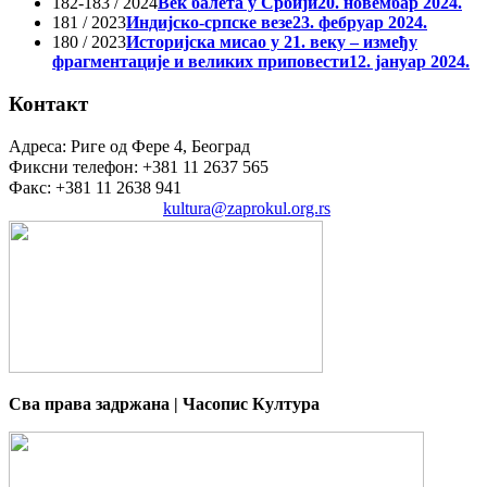
182-183 / 2024
Век балета у Србији
20. новембар 2024.
181 / 2023
Индијско-српске везе
23. фебруар 2024.
180 / 2023
Историјска мисао у 21. веку – између
фрагментације и великих приповести
12. јануар 2024.
Контакт
Адреса: Риге од Фере 4, Београд
Фиксни телефон: +381 11 2637 565
Факс: +381 11 2638 941
Електронска пошта:
kultura@zaprokul.org.rs
Сва права задржана | Часопис Култура