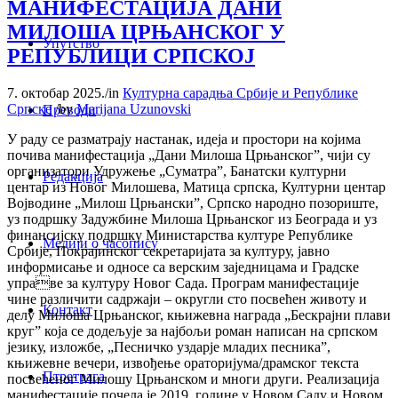
МАНИФЕСТАЦИЈА ДАНИ
МИЛОША ЦРЊАНСКОГ У
Упутство
РЕПУБЛИЦИ СРПСКОЈ
7. октобар 2025.
/
in
Културна сарадња Србије и Републике
Српске
/
by
Marijana Uzunovski
Преводи
У раду се разматрају настанак, идеја и простори на којима
почива манифестација „Дани Милоша Црњанског”, чији су
организатори Удружење „Суматра”, Банатски културни
Редакција
центар из Новог Милошева, Матица српска, Културни центар
Војводине „Милош Црњански”, Српско народно позориште,
уз подршку Задужбине Милоша Црњанског из Београда и уз
финансијску подршку Министарства културе Републике
Медији о часопису
Србије, Покрајинског секретаријата за културу, јавно
информисање и односе са верским заједницама и Градске
управе за културу Новог Сада. Програм манифестације
чине различити садржаји – округли сто посвећен животу и
Контакт
делу Милоша Црњанског, књижевна награда „Бескрајни плави
круг” која се додељује за најбољи роман написан на српском
језику, изложбе, „Песничко уздарје младих песника”,
књижевне вечери, извођење ораторијума/драмског текста
Птретрага
посвећеног Милошу Црњанском и многи други. Реализација
манифестације почела je 2019. године у Новом Саду и Новом