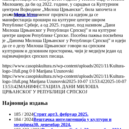
Милошеву, да би од 2022. године, у сарадњи са Културним
центром Војводине „Милош Црњански”, била започета и
Menu
Menu
реализација истоименог пројекта са идејом да се
манифестација прошири на културне центре широм
Републике Србије, а од 2025. године, под називом „Дани
Милоша Црњанског у Републици Српској” и на културне
центре широм Републике Српске. Посебна пажња посвећена
је „Данима Милоша Црњанског у Републици Српској” и идеји
да се о делу Милоша Црњанског говори на српским
културним и духовним просторима, чији је медијум један од
најзначајнијих српских писаца.
https://www.casopiskultura.rs/wp-content/uploads/2021/11/Kultura-
logo-1full.png
0
0
Marijana Uzunovski
https://www.casopiskultura.rs/wp-content/uploads/2021/11/Kultura-
logo-1full.png
Marijana Uzunovski
2025-10-07 13:53:42
2025-10-07
13:53:42
МАНИФЕСТАЦИЈА ДАНИ МИЛОША
ЦРЊАНСКОГ У РЕПУБЛИЦИ СРПСКОЈ
Најновија издања
185 / 2024
Стрит арт
3. фебруар 2025.
184 / 2024
Вештачка интелигенција у култури и
медијима
30. децембар 2024.