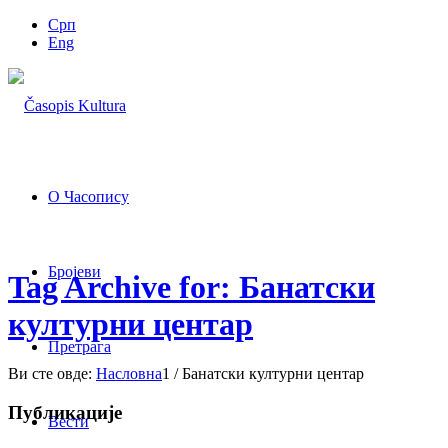
Срп
Eng
О Часопису
Бројеви
Tag Archive for: Банатски
културни центар
Претрага
Ви сте овде:
Насловна
1
/
Банатски културни центар
Публикације
Вести