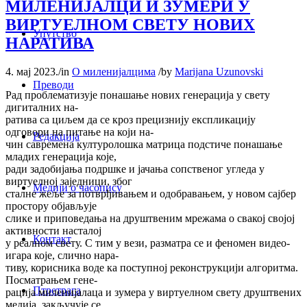
МИЛЕНИЈАЛЦИ И ЗУМЕРИ У
ВИРТУЕЛНОМ СВЕТУ НОВИХ
Упутство
НАРАТИВА
4. мај 2023.
/
in
О миленијалцима
/
by
Marijana Uzunovski
Преводи
Рад проблематизује понашање нових генерација у свету
дигиталних на-
ратива са циљем да се кроз прецизнију експликацију
одговори на питање на који на-
Редакција
чин савремена културолошка матрица подстиче понашање
младих генерација које,
ради задобијања подршке и јачања сопственог угледа у
виртуелној заједници, због
Медији о часопису
сталне жеље за потврђивањем и одобравањем, у новом сајбер
простору објављује
слике и приповедања на друштвеним мрежама о свакој својој
активности насталој
Контакт
у реалном свету. С тим у вези, разматра се и феномен видео-
игара које, слично нара-
тиву, корисника воде ка поступној реконструкцији алгоритма.
Посматрањем гене-
Птретрага
рација миленијалаца и зумера у виртуелном свету друштвених
медија, закључује се