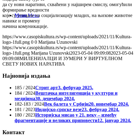
да су нови наративи, схваћени у најширем смислу, омогућили
формирање вредности
Menu
Menu
које су утицале на социјализацију младих, на њихове животне
навике и промену
начина комуникације.
https://www.casopiskultura.rs/wp-content/uploads/2021/11/Kultura-
logo-1full.png
0
0
Marijana Uzunovski
https://www.casopiskultura.rs/wp-content/uploads/2021/11/Kultura-
logo-1full.png
Marijana Uzunovski
2023-05-04 09:09:08
2023-05-04
09:09:08
МИЛЕНИЈАЛЦИ И ЗУМЕРИ У ВИРТУЕЛНОМ
СВЕТУ НОВИХ НАРАТИВА
Најновија издања
185 / 2024
Стрит арт
3. фебруар 2025.
184 / 2024
Вештачка интелигенција у култури и
медијима
30. децембар 2024.
182-183 / 2024
Век балета у Србији
20. новембар 2024.
181 / 2023
Индијско-српске везе
23. фебруар 2024.
180 / 2023
Историјска мисао у 21. веку – између
фрагментације и великих приповести
12. јануар 2024.
Контакт