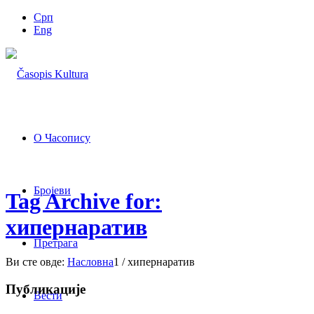
Срп
Eng
О Часопису
Бројеви
Tag Archive for:
хипернаратив
Претрага
Ви сте овде:
Насловна
1
/
хипернаратив
Публикације
Вести