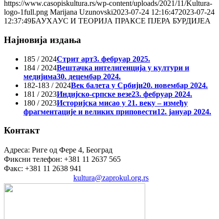
https://www.casopiskultura.rs/wp-content/uploads/2021/11/Kultura-
logo-1full.png
Marijana Uzunovski
2023-07-24 12:16:47
2023-07-24
12:37:49
БАУХАУС И ТЕОРИЈА ПРАКСЕ ПЈЕРА БУРДИЈЕА
Најновија издања
185 / 2024
Стрит арт
3. фебруар 2025.
184 / 2024
Вештачка интелигенција у култури и
медијима
30. децембар 2024.
182-183 / 2024
Век балета у Србији
20. новембар 2024.
181 / 2023
Индијско-српске везе
23. фебруар 2024.
180 / 2023
Историјска мисао у 21. веку – између
фрагментације и великих приповести
12. јануар 2024.
Контакт
Адреса: Риге од Фере 4, Београд
Фиксни телефон: +381 11 2637 565
Факс: +381 11 2638 941
Електронска пошта:
kultura@zaprokul.org.rs