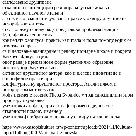
сагледавање друштвене
стварности, потенцирао ревидирањe утемељивања
објективног научног знања и
афирмисао важност изучавања праксе у оквиру друштвено-
историјског контек-
ста. Полазну основу рада представља проблематизација
Бурдијеових теоријских
концепата хабитуса, праксе, капитала и поља помоћу којих се
осветљава прак-
са и деловање авангардне и револуционарне школе и покрета
Баухаус. Фокус и циљ
овог рада је приказ нове форме уметничко-образовне
институције Баухауса као
активног друштвеног актера, као и његове иновативне и
специфичне праксе при
конфигурисању друштвеног простора. Аналитичком и
историјском методом, по-
моћу примене теорије Пјера Бурдијеа у трансдисциплинарном
простору изучавањa
уметничких појава, приказана је промена друштвене
стварности помоћу измене у
уметничкој и образовној пракси у оквиру њиховог поља.
https://www.casopiskultura.rs/wp-content/uploads/2021/11/Kultura-
logo-1full.png
0
0
Marijana Uzunovski