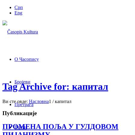
Срп
Eng
О Часопису
Бројеви
Tag Archive for: капитал
Ви сте овде:
Насловна
1
/
капитал
Претрага
Публикације
ПРОМЕНА ПОЉА У ГУЛДОВОМ
Вести
ПИЈАНИЗМУ