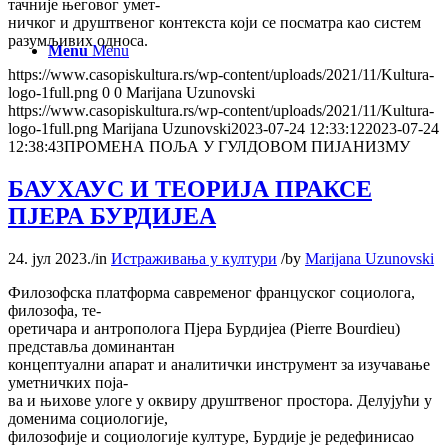
тачније његовог умет-
ничког и друштвеног контекста који се посматра као систем
разумљивих односа.
Menu
Menu
https://www.casopiskultura.rs/wp-content/uploads/2021/11/Kultura-
logo-1full.png
0
0
Marijana Uzunovski
https://www.casopiskultura.rs/wp-content/uploads/2021/11/Kultura-
logo-1full.png
Marijana Uzunovski
2023-07-24 12:33:12
2023-07-24
12:38:43
ПРОМЕНА ПОЉА У ГУЛДОВОМ ПИЈАНИЗМУ
БАУХАУС И ТЕОРИЈА ПРАКСЕ
ПЈЕРА БУРДИЈЕА
24. јул 2023.
/
in
Истраживања у култури
/
by
Marijana Uzunovski
Филозофска платформа савременог француског социолога,
филозофа, те-
оретичара и антрополога Пјера Бурдијеа (Pierre Bourdieu)
представља доминантан
концептуални апарат и аналитички инструмент за изучавање
уметничких поја-
ва и њихове улоге у оквиру друштвеног простора. Делујући у
доменима социологије,
филозофије и социологије културе, Бурдије је редефинисао