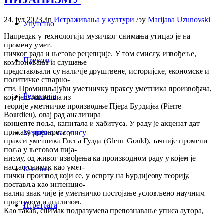
24. јул 2023.
/
in
Истраживања у култури
/
by
Marijana Uzunovski
Упутство
Напредак у технологији музичког снимања утицао је на
промену умет-
ничког рада и његове рецепције. У том смислу, извођење,
Преводи
компоновање и слушање
представљали су наличје друштвене, историјске, економске и
политичке стварно-
сти. Промишљајући уметничку праксу уметника произвођача,
Редакција
која је произашла из
теорије уметничке производње Пјера Бурдијеа (Pierre
Bourdieu), овај рад анализира
концепте поља, капитала и хабитуса. У раду је акценат дат
приказу преокрета у
Медији о часопису
пракси уметника Гленa Гулда (Glenn Gould), тачније промени
поља у његовом пија-
низму, од живог извођења ка производном раду у којем је
настао снимак као умет-
Контакт
нички производ који се, у осврту на Бурдијеову теорију,
поставља као интенцио-
нални знак чије је уметничко постојање условљено научним
приступом и анализом.
Птретрага
Као такав, снимак подразумева препознавање уписа аутора,