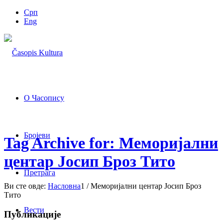
Срп
Eng
О Часопису
Бројеви
Tag Archive for: Меморијални
центар Јосип Броз Тито
Претрага
Ви сте овде:
Насловна
1
/
Меморијални центар Јосип Броз
Тито
Вести
Публикације