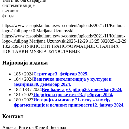
тим и до одговарајуће
систематизације
његовог
фонда.
https://www.casopiskultura.rs/wp-content/uploads/2021/11/Kultura-
logo-1full.png
0
0
Marijana Uzunovski
https://www.casopiskultura.rs/wp-content/uploads/2021/11/Kultura-
logo-1full.png
Marijana Uzunovski
2025-12-29 13:25:39
2025-12-29
13:25:39
О НУЖНОСТИ ТРАНСФОРМАЦИЈЕ СТАЛНИХ
ПОСТАВКИ МУЗЕЈА ЈУГОСЛАВИЈЕ
Најновија издања
185 / 2024
Стрит арт
3. фебруар 2025.
184 / 2024
Вештачка интелигенција у култури и
медијима
30. децембар 2024.
182-183 / 2024
Век балета у Србији
20. новембар 2024.
181 / 2023
Индијско-српске везе
23. фебруар 2024.
180 / 2023
Историјска мисао у 21. веку – између
фрагментације и великих приповести
12. јануар 2024.
Контакт
Адреса: Риге од Фере 4, Београд