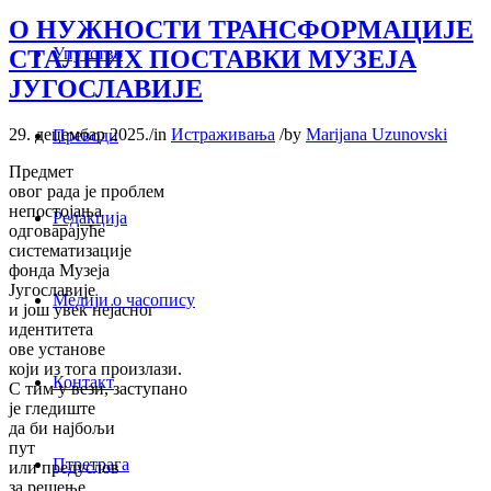
О НУЖНОСТИ ТРАНСФОРМАЦИЈЕ
Упутство
СТАЛНИХ ПОСТАВКИ МУЗЕЈА
ЈУГОСЛАВИЈЕ
29. децембар 2025.
/
in
Истраживања
/
by
Marijana Uzunovski
Преводи
Предмет
овог рада јe проблем
непостојања
Редакција
одговарајуће
систематизације
фондa Музеја
Југославије
Медији о часопису
и још увек нејасног
идентитета
ове установе
који из тога произлази.
Контакт
С тим у вези, заступано
је гледиште
да би најбољи
пут
Птретрага
или предуслов
за решење