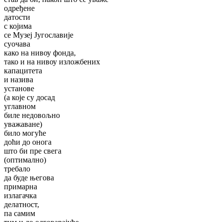
одређене
датости
с којима
се Музеј Југославије
суочава
како на нивоу фонда,
тако и на нивоу изложбених
капацитета
и назива
установе
(а које су досад
углавном
биле недовољно
уважаване)
било могуће
доћи до онога
што би пре свега
(оптимално)
требало
да буде његова
примарна
излагачка
делатност,
па самим