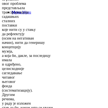
овог проблема
представљала
Menu
Menu
трансформација
садашњих
сталних
поставки
које нити су у стању
да рефлектују
(осим на негативан
начин), нити да генеришу
концепцију
музеја,
а која би, дакле, за последицу
имала
и одређено,
целисходније
сагледавање
читавог
његовог
фонда
(систематизацију).
Другим
речима,
у раду је изложен
став да би, након што се уваже