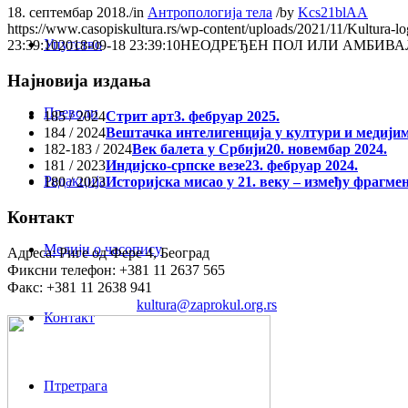
18. септембар 2018.
/
in
Антропологија тела
/
by
Kcs21blAA
https://www.casopiskultura.rs/wp-content/uploads/2021/11/Kultura-lo
Упутство
23:39:10
2018-09-18 23:39:10
НЕОДРЕЂЕН ПОЛ ИЛИ АМБИВ
Најновија издања
Преводи
185 / 2024
Стрит арт
3. фебруар 2025.
184 / 2024
Вештачка интелигенција у култури и медији
182-183 / 2024
Век балета у Србији
20. новембар 2024.
181 / 2023
Индијско-српске везе
23. фебруар 2024.
Редакција
180 / 2023
Историјска мисао у 21. веку – између фрагме
Контакт
Медији о часопису
Адреса: Риге од Фере 4, Београд
Фиксни телефон: +381 11 2637 565
Факс: +381 11 2638 941
Електронска пошта:
kultura@zaprokul.org.rs
Контакт
Птретрага