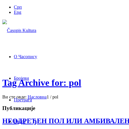
Срп
Eng
О Часопису
Бројеви
Tag Archive for: pol
Ви сте овде:
Насловна
1
/
pol
Претрага
Публикације
НЕОДРЕЂЕН ПОЛ ИЛИ АМБИВАЛЕ
Вести