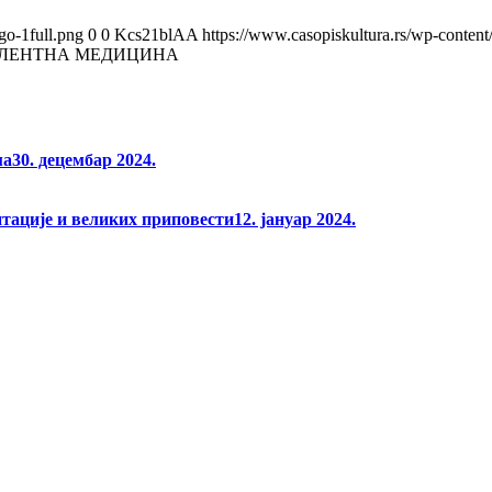
go-1full.png
0
0
Kcs21blAA
https://www.casopiskultura.rs/wp-content
АЛЕНТНА МЕДИЦИНА
ма
30. децембар 2024.
нтације и великих приповести
12. јануар 2024.