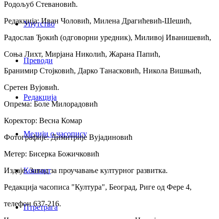
Родољуб Стевановић.
Редакција: Иван Чоловић, Милена Драгићевић-Шешић,
Упутство
Радослав Ђокић (одговорни уредник), Миливој Иванишевић,
Соња Лихт, Мирјана Николић, Жарана Папић,
Преводи
Бранимир Стојковић, Дарко Танасковић, Никола Вишњић,
Сретен Вујовић.
Редакција
Опрема: Боле Милорадовић
Коректор: Весна Комар
Медији о часопису
Фотографије: Димитрије Вујадиновић
Метер: Бисерка Божичковић
Издаје: Завод за проучавање културног развитка.
Контакт
Редакција часописа "Култура", Београд, Риге од Фере 4,
телефон 637-216.
Птретрага