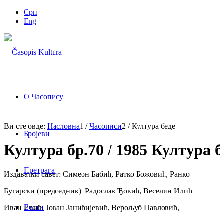
Срп
Eng
О Часопису
Ви сте овде:
Насловна
1
/
Часописи
2
/
Култура беде
Бројеви
Култура бр.70 / 1985 Култура 
Претрага
Издавачки савет: Симеон Бабић, Ратко Божовић, Ранко
Бугарски (председник), Радослав Ђокић, Веселин Илић,
Вести
Иван Ивић, Јован Јанићијевић, Верољуб Павловић,