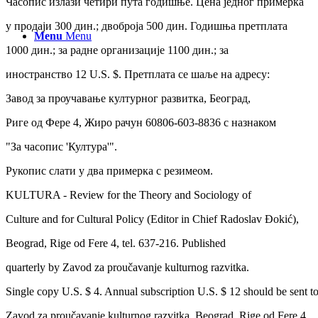
Часопис излази четири пута годишње. Цена једног примерка
у продаји 300 дин.; двоброја 500 дин. Годишња претплата
Menu
Menu
1000 дин.; за радне организације 1100 дин.; за
иностранство 12 U.S. $. Претплата се шаље на адресу:
Завод за проучавање културног развитка, Београд,
Риге од Фере 4, Жиро рачун 60806-603-8836 с назнаком
"За часопис 'Култура'".
Рукопис слати у два примерка с резимеом.
KULTURA - Review for the Theory and Sociology of
Culture and for Cultural Policy (Editor in Chief Radoslav Đokić),
Beograd, Rige od Fere 4, tel. 637-216. Published
quarterly by Zavod za proučavanje kulturnog razvitka.
Single copy U.S. $ 4. Annual subscription U.S. $ 12 should be sent t
Zavod za proučavanje kulturnog razvitka, Beograd, Rige od Fere 4.