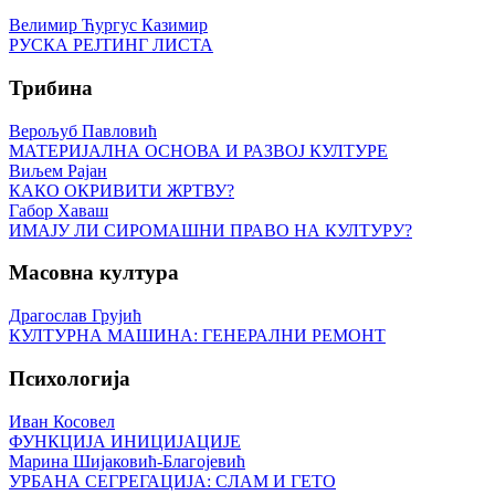
Велимир Ћургус Казимир
РУСКА РЕЈТИНГ ЛИСТА
Трибина
Верољуб Павловић
МАТЕРИЈАЛНА ОСНОВА И РАЗВОЈ КУЛТУРЕ
Виљем Рајан
КАКО ОКРИВИТИ ЖРТВУ?
Габор Хаваш
ИМАЈУ ЛИ СИРОМАШНИ ПРАВО НА КУЛТУРУ?
Масовна култура
Драгослав Грујић
КУЛТУРНА МАШИНА: ГЕНЕРАЛНИ РЕМОНТ
Психологија
Иван Косовел
ФУНКЦИЈА ИНИЦИЈАЦИЈЕ
Марина Шијаковић-Благојевић
УРБАНА СЕГРЕГАЦИЈА: СЛАМ И ГЕТО