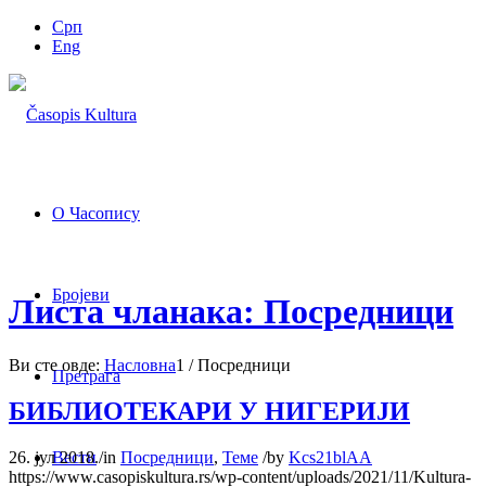
Срп
Eng
О Часопису
Бројеви
Листа чланака: Посредници
Ви сте овде:
Насловна
1
/
Посредници
Претрага
БИБЛИОТЕКАРИ У НИГЕРИЈИ
26. јул 2018.
/
in
Посредници
,
Теме
/
by
Kcs21blAA
Вести
https://www.casopiskultura.rs/wp-content/uploads/2021/11/Kultura-