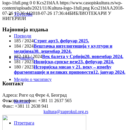
logo-1full.png
0
0
Kcs21blAA
https://www.casopiskultura.rs/wp-
content/uploads/2021/11/Kultura-logo-1full.png
Kcs21blAA
2018-
07-26 17:36:44
2018-07-26 17:36:44
БИБЛИОТЕКАРИ У
Упутство
НИГЕРИЈИ
Најновија издања
Преводи
185 / 2024
Стрит арт
3. фебруар 2025.
184 / 2024
Вештачка интелигенција у култури и
медијима
30. децембар 2024.
182-183 / 2024
Век балета у Србији
20. новембар 2024.
Редакција
181 / 2023
Индијско-српске везе
23. фебруар 2024.
180 / 2023
Историјска мисао у 21. веку – између
фрагментације и великих приповести
12. јануар 2024.
Медији о часопису
Контакт
Адреса: Риге од Фере 4, Београд
Фиксни телефон: +381 11 2637 565
Контакт
Факс: +381 11 2638 941
Електронска пошта:
kultura@zaprokul.org.rs
Птретрага