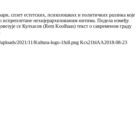
вари, сплет естетских, психолошких и политичких разлика које
бно испреплетане нехијерархизованим нитима. Подела између
довезује се Кулхасов (Rem Koolhaas) текст о савременом граду
.
/uploads/2021/11/Kultura-logo-1full.png
Kcs21blAA
2018-08-23