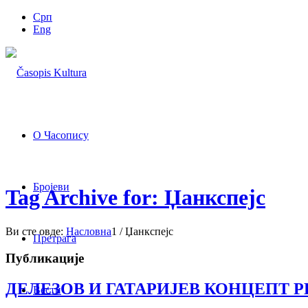
Срп
Eng
О Часопису
Бројеви
Tag Archive for: Џанкспејс
Ви сте овде:
Насловна
1
/
Џанкспејс
Претрага
Публикације
ДЕЛЕЗОВ И ГАТАРИЈЕВ КОНЦЕПТ 
Вести