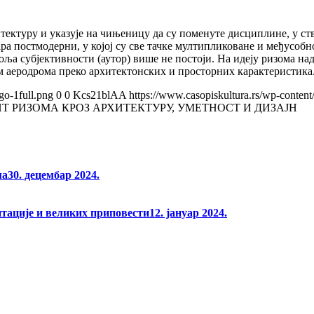
итектуру и указује на чињеницу да су поменуте дисциплине, у ст
ара постмодерни, у којој су све тачке мултипликоване и међусо
поља субјективности (аутор) више не постоји. На идеју ризома на
ом аеродрома преко архитектонских и просторних карактеристика
go-1full.png
0
0
Kcs21blAA
https://www.casopiskultura.rs/wp-content
ПТ РИЗОМА КРОЗ АРХИТЕКТУРУ, УМЕТНОСТ И ДИЗАЈН
ма
30. децембар 2024.
нтације и великих приповести
12. јануар 2024.