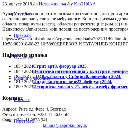
23. август 2018.
/
in
Истраживања
/
by
Kcs21blAA
Ауторка се бави концептом ризома кроз уметност, дизајн и арх
Упутство
се стално доводе у сложене међуодносе. Концепт ризома одгов
области стварности (света), области репрезентације (књига) и 
Џанкспејсу (Junkspace), који пореди са постмодерним простор
Преводи
https://www.casopiskultura.rs/wp-content/uploads/2021/11/Kultura-lo
10:58:00
2018-08-23 10:58:00
ДЕЛЕЗОВ И ГАТАРИЈЕВ КОНЦЕ
Најновија издања
Редакција
185 / 2024
Стрит арт
3. фебруар 2025.
184 / 2024
Вештачка интелигенција у култури и медији
182-183 / 2024
Век балета у Србији
20. новембар 2024.
Медији о часопису
181 / 2023
Индијско-српске везе
23. фебруар 2024.
180 / 2023
Историјска мисао у 21. веку – између фрагме
Контакт
Контакт
Адреса: Риге од Фере 4, Београд
Фиксни телефон: +381 11 2637 565
Факс: +381 11 2638 941
Птретрага
Електронска пошта:
kultura@zaprokul.org.rs