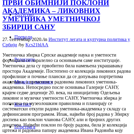
ПРВИ ОБИМНИЈИ ПОКЛОНИ
АКАДЕМИКА – ЛИКОВНИХ
Упутство
УМЕТНИКА УМЕТНИЧКОЈ
ЗБИРЦИ САНУ
Преводи
27. септембар 2020.
/
in
Институт легата и културна политика у
Србији
/
by
Kcs21blAA
Уметничка збирка Српске академије наука и уметности
Редакција
формирала се паралелно са оснивањем саме институције.
Уметничка дела су првобитно била намењена украшавању
простора Академије. Постепено се колекција ликовних радова
профилише и почиње плански да се допуњава портретима
Медији о часопису
академика, а временом и радовима ликовних уметника-
академика. Непосредно после оснивања Галерије САНУ,
крајем седме деценије 20. века, на иницијативу Одељења
ликовне и музичке уметности САНУ, Уметничка збирка је
пописана по музеолошким правилима и планирају се
Контакт
систематски откупи радова уметника-академика у складу са
дефинисаним програмом. Ипак, највећи број радова у Збирку
доспева као поклон чланова САНУ, али и бројних других
донатора. Највећи поклон по броју радова, била је колекција
Птретрага
цртежа и радована папиру академика Ивана Радовића коју