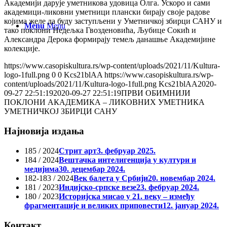
Академији дарује уметникова удовица Олга. Ускоро и сами
академици-ликовни уметници плански бирају своје радове
којима желе да буду заступљени у Уметничкој збирци САНУ и
Menu
Menu
тако поклони Недељка Гвозденовића, Љубице Сокић и
Александра Дерока формирају темељ данашње Академијине
колекције.
https://www.casopiskultura.rs/wp-content/uploads/2021/11/Kultura-
logo-1full.png
0
0
Kcs21blAA
https://www.casopiskultura.rs/wp-
content/uploads/2021/11/Kultura-logo-1full.png
Kcs21blAA
2020-
09-27 22:51:19
2020-09-27 22:51:19
ПРВИ ОБИМНИЈИ
ПОКЛОНИ АКАДЕМИКА – ЛИКОВНИХ УМЕТНИКА
УМЕТНИЧКОЈ ЗБИРЦИ САНУ
Најновија издања
185 / 2024
Стрит арт
3. фебруар 2025.
184 / 2024
Вештачка интелигенција у култури и
медијима
30. децембар 2024.
182-183 / 2024
Век балета у Србији
20. новембар 2024.
181 / 2023
Индијско-српске везе
23. фебруар 2024.
180 / 2023
Историјска мисао у 21. веку – између
фрагментације и великих приповести
12. јануар 2024.
Контакт