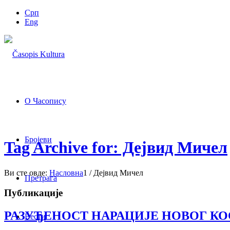
Срп
Eng
О Часопису
Бројеви
Tag Archive for: Дејвид Мичел
Ви сте овде:
Насловна
1
/
Дејвид Мичел
Претрага
Публикације
РАЗУЂЕНОСТ НАРАЦИЈЕ НОВОГ К
Вести