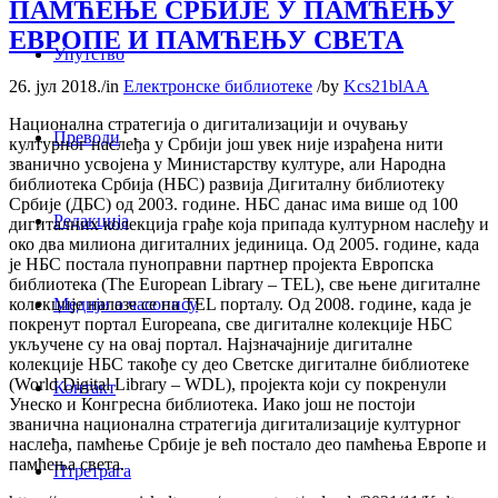
ПАМЋЕЊЕ СРБИЈЕ У ПАМЋЕЊУ
ЕВРОПЕ И ПАМЋЕЊУ СВЕТА
Упутство
26. јул 2018.
/
in
Електронске библиотеке
/
by
Kcs21blAA
Национална стратегија о дигитализацији и очувању
Преводи
културног наслеђа у Србији још увек није израђена нити
званично усвојена у Министарству културе, али Народна
библиотека Србија (НБС) развија Дигиталну библиотеку
Србије (ДБС) од 2003. године. НБС данас има више од 100
Редакција
дигиталних колекција грађе која припада културном наслеђу и
око два милиона дигиталних јединица. Од 2005. године, када
је НБС постала пуноправни партнер пројекта Европска
библиотека (The European Library – TEL), све њене дигиталне
Медији о часопису
колекције налазе се на TEL порталу. Од 2008. године, када је
покренут портал Europeana, све дигиталне колекције НБС
укључене су на овај портал. Најзначајније дигиталне
колекције НБС такође су део Светске дигиталне библиотеке
(World Digital Library – WDL), пројекта који су покренули
Контакт
Унеско и Конгресна библиотека. Иако још не постоји
званична национална стратегија дигитализације културног
наслеђа, памћење Србије је већ постало део памћења Европе и
памћења света.
Птретрага