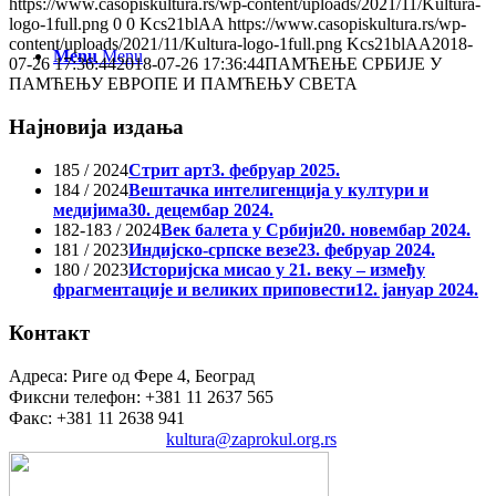
https://www.casopiskultura.rs/wp-content/uploads/2021/11/Kultura-
logo-1full.png
0
0
Kcs21blAA
https://www.casopiskultura.rs/wp-
content/uploads/2021/11/Kultura-logo-1full.png
Kcs21blAA
2018-
Menu
Menu
07-26 17:36:44
2018-07-26 17:36:44
ПАМЋЕЊЕ СРБИЈЕ У
ПАМЋЕЊУ ЕВРОПЕ И ПАМЋЕЊУ СВЕТА
Најновија издања
185 / 2024
Стрит арт
3. фебруар 2025.
184 / 2024
Вештачка интелигенција у култури и
медијима
30. децембар 2024.
182-183 / 2024
Век балета у Србији
20. новембар 2024.
181 / 2023
Индијско-српске везе
23. фебруар 2024.
180 / 2023
Историјска мисао у 21. веку – између
фрагментације и великих приповести
12. јануар 2024.
Контакт
Адреса: Риге од Фере 4, Београд
Фиксни телефон: +381 11 2637 565
Факс: +381 11 2638 941
Електронска пошта:
kultura@zaprokul.org.rs