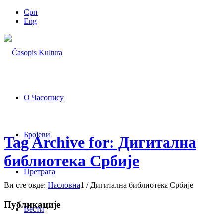
Срп
Eng
О Часопису
Бројеви
Tag Archive for: Дигитална
библиотека Србије
Претрага
Ви сте овде:
Насловна
1
/
Дигитална библиотека Србије
Публикације
Вести