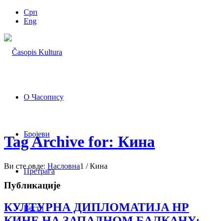
Срп
Eng
О Часопису
Бројеви
Tag Archive for: Кина
Ви сте овде:
Насловна
1
/
Кина
Претрага
Публикације
КУЛТУРНА ДИПЛОМАТИЈА НР
Вести
КИНЕ НА ЗАПАДНОМ БАЛКАНУ: