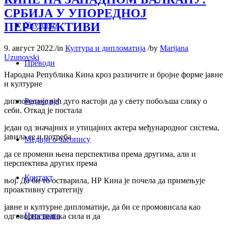
СРБИЈА У УПОРЕДНОЈ
ПЕРСПЕКТИВИ
Упутство
9. август 2022.
/
in
Култура и дипломатија
/
by
Marijana
Uzunovski
Преводи
Народна Република Кина кроз различите и бројне форме јавне
и културне
Редакција
дипломатије већ дуго настоји да у свету побољша слику о
себи. Откад је постала
један од значајних и утицајних актера међународног система,
јавила се и потреба
Медији о часопису
да се промени њена перспектива према другима, али и
перспектива других према
Контакт
њој. Да би то остварила, НР Кина је почела да примењује
проактивну стратегију
јавне и културне дипломатије, да би се промовисала као
Птретрага
одговорна велика сила и да