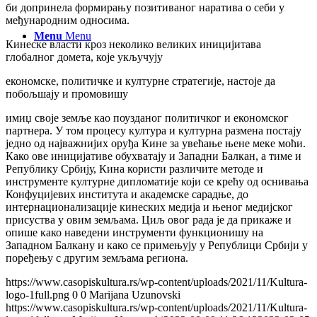
би допринела формирању позитиваног наратива о себи у
међународним односима.
Menu
Menu
Кинеске власти кроз неколико великих иницијитава
глобалног домета, које укључују
економске, политичке и културне стратегије, настоје да
побољшају и промовишу
имиџ своје земље као поузданог политичког и економског
партнера. У том процесу култура и културна размена постају
једно од најважнијих оруђа Кине за увећање њене меке моћи.
Како ове иницијативе обухватају и Западни Балкан, а тиме и
Републику Србију, Кина користи различите методе и
инструменте културне дипломатије који се крећу од оснивања
Конфуцијевих института и академске сарадње, до
интернационализације кинеских медија и њеног медијског
присуства у овим земљама. Циљ овог рада је да прикаже и
опише како наведени инструменти функционишу на
Западном Балкану и како се примењују у Републици Србији у
поређењу с другим земљама региона.
https://www.casopiskultura.rs/wp-content/uploads/2021/11/Kultura-
logo-1full.png
0
0
Marijana Uzunovski
https://www.casopiskultura.rs/wp-content/uploads/2021/11/Kultura-