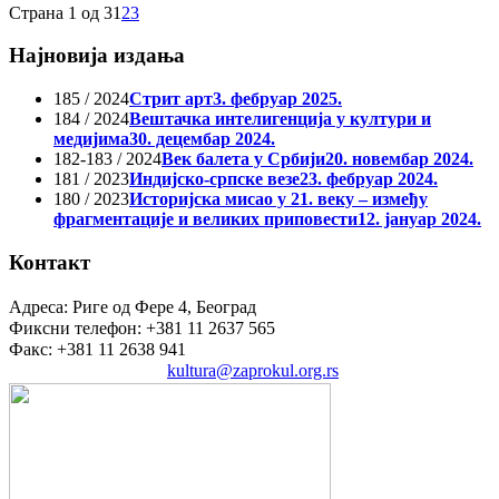
Страна 1 од 3
1
2
3
Најновија издања
185 / 2024
Стрит арт
3. фебруар 2025.
184 / 2024
Вештачка интелигенција у култури и
медијима
30. децембар 2024.
182-183 / 2024
Век балета у Србији
20. новембар 2024.
181 / 2023
Индијско-српске везе
23. фебруар 2024.
180 / 2023
Историјска мисао у 21. веку – између
фрагментације и великих приповести
12. јануар 2024.
Контакт
Адреса: Риге од Фере 4, Београд
Фиксни телефон: +381 11 2637 565
Факс: +381 11 2638 941
Електронска пошта:
kultura@zaprokul.org.rs