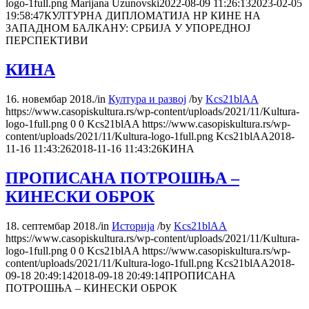
logo-1full.png
Marijana Uzunovski
2022-08-09 11:26:13
2023-02-05
19:58:47
КУЛТУРНА ДИПЛОМАТИЈА НР КИНЕ НА
ЗАПАДНОМ БАЛКАНУ: СРБИЈА У УПОРЕДНОЈ
ПЕРСПЕКТИВИ
КИНА
16. новембар 2018.
/
in
Култура и развој
/
by
Kcs21blAA
https://www.casopiskultura.rs/wp-content/uploads/2021/11/Kultura-
logo-1full.png
0
0
Kcs21blAA
https://www.casopiskultura.rs/wp-
content/uploads/2021/11/Kultura-logo-1full.png
Kcs21blAA
2018-
11-16 11:43:26
2018-11-16 11:43:26
КИНА
ПРОПИСАНА ПОТРОШЊА –
КИНЕСКИ ОБРОК
18. септембар 2018.
/
in
Историја
/
by
Kcs21blAA
https://www.casopiskultura.rs/wp-content/uploads/2021/11/Kultura-
logo-1full.png
0
0
Kcs21blAA
https://www.casopiskultura.rs/wp-
content/uploads/2021/11/Kultura-logo-1full.png
Kcs21blAA
2018-
09-18 20:49:14
2018-09-18 20:49:14
ПРОПИСАНА
ПОТРОШЊА – КИНЕСКИ ОБРОК