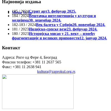
Најновија издања
185 / 2024
Стрит арт
3. фебруар 2025.
Menu
Menu
184 / 2024
Вештачка интелигенција у култури и
медијима
30. децембар 2024.
182-183 / 2024
Век балета у Србији
20. новембар 2024.
181 / 2023
Индијско-српске везе
23. фебруар 2024.
180 / 2023
Историјска мисао у 21. веку – између
фрагментације и великих приповести
12. јануар 2024.
Контакт
Адреса: Риге од Фере 4, Београд
Фиксни телефон: +381 11 2637 565
Факс: +381 11 2638 941
Електронска пошта:
kultura@zaprokul.org.rs