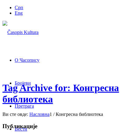
Срп
Eng
О Часопису
Бројеви
Tag Archive for: Конгресна
библиотека
Претрага
Ви сте овде:
Насловна
1
/
Конгресна библиотека
Публикације
Вести