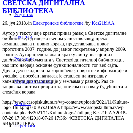
СВЕТСКА ДИГИТАЛНА
БИБЛИОТЕКА
Упутство
26. јул 2018.
/
in
Електронске библиотеке
/
by
Kcs21blAA
Аутор у тексту даје кратак приказ развоја Светске дигиталне
Преводи
библиотеке, од идеје о њеном успостављању, преко
осмишљавања и првих корака, представљања првог
прототипа 2007. године, до јавног покретања у априлу 2009.
године. Аутор представља и кратку листу значајнијих
Редакција
дигиталних докумената у Светској дигиталној библиотеци,
као што набраја основне функционалности тог веб сајта.
Други део се односи на коришћење, повратне информације и
учешће, а посебан нагласак је стављен на изградњу
Медији о часопису
капацитета дигитализације у земљама у развоју. Рад се
завршава листом приоритета, описом изазова у будућности и
следећих корака.
https://www.casopiskultura.rs/wp-content/uploads/2021/11/Kultura-
Контакт
logo-1full.png
0
0
Kcs21blAA
https://www.casopiskultura.rs/wp-
content/uploads/2021/11/Kultura-logo-1full.png
Kcs21blAA
2018-
07-26 17:36:44
2018-07-26 17:36:44
СВЕТСКА ДИГИТАЛНА
БИБЛИОТЕКА
Птретрага