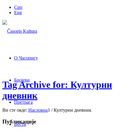
Срп
Eng
О Часопису
Бројеви
Tag Archive for: Културни
дневник
Претрага
Ви сте овде:
Насловна
1
/
Културни дневник
Публикације
Вести