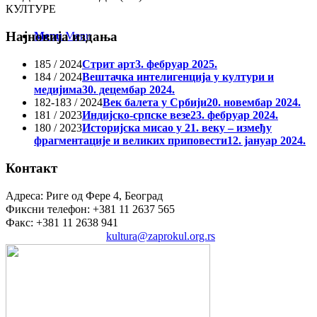
КУЛТУРЕ
Најновија издања
Menu
Menu
185 / 2024
Стрит арт
3. фебруар 2025.
184 / 2024
Вештачка интелигенција у култури и
медијима
30. децембар 2024.
182-183 / 2024
Век балета у Србији
20. новембар 2024.
181 / 2023
Индијско-српске везе
23. фебруар 2024.
180 / 2023
Историјска мисао у 21. веку – између
фрагментације и великих приповести
12. јануар 2024.
Контакт
Адреса: Риге од Фере 4, Београд
Фиксни телефон: +381 11 2637 565
Факс: +381 11 2638 941
Електронска пошта:
kultura@zaprokul.org.rs