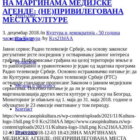
НА МАРГИНАМА МЕДИЈСКЕ
АГЕНДЕ: (НЕ)ПРИВИЛЕГОВАНА
Упутство
МЕСТА КУЛТУРЕ
3. децембар 2018.
/
in
Култура и демократија - 50 година
часописа Култура
/
by
Kcs21blAA
Преводи
Јавни сервис Радио телевизије Србије, на основу законске
регулативе јесте посредник у остваривању јавног интереса
грађана. Информисање грађана на целој територији земље и
Редакција
то равноправно и уравнотежено је један од задатака програма
Радио телевизије Србије. Основно истраживачко питање је: да
ли Културни дневник Радио телевизије Србије (РТС)
остварује стандарде прописане Законом о јавним медијским
Медији о часопису
сервисима. Посебно питање је да ли је присутна
маргинализација других места културе у односу на Београд.
Мониторинг је обављен од 1. маја до 31. маја 2018. године и
обухватио је 23 емисије емитоване у том периоду.
Контакт
https://www.casopiskultura.rs/wp-content/uploads/2021/11/Kultura-
logo-1full.png
0
0
Kcs21blAA
https://www.casopiskultura.rs/wp-
content/uploads/2021/11/Kultura-logo-1full.png
Kcs21blAA
2018-
Птретрага
12-03 18:43:28
2018-12-03 18:43:28
НА МАРГИНАМА
МЕДИЈСКЕ АГЕНДЕ: (НЕ)ПРИВИЛЕГОВАНА МЕСТА