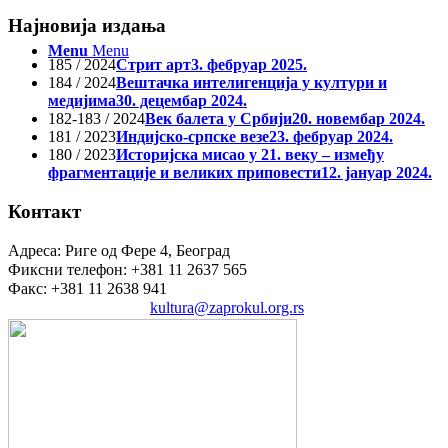
Најновија издања
Menu
Menu
185 / 2024
Стрит арт
3. фебруар 2025.
184 / 2024
Вештачка интелигенција у култури и
медијима
30. децембар 2024.
182-183 / 2024
Век балета у Србији
20. новембар 2024.
181 / 2023
Индијско-српске везе
23. фебруар 2024.
180 / 2023
Историјска мисао у 21. веку – између
фрагментације и великих приповести
12. јануар 2024.
Контакт
Адреса: Риге од Фере 4, Београд
Фиксни телефон: +381 11 2637 565
Факс: +381 11 2638 941
Електронска пошта:
kultura@zaprokul.org.rs