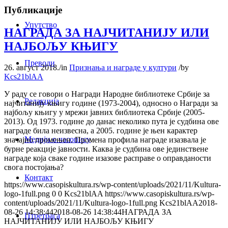
Публикације
Упутство
НАГРАДА ЗА НАЈЧИТАНИЈУ ИЛИ
НАЈБОЉУ КЊИГУ
Преводи
26. август 2018.
/
in
Признања и награде у култури
/
by
Kcs21blAA
У раду се говори о Награди Народне библиотеке Србије за
Редакција
најчитанију књигу године (1973-2004), односно о Награди за
најбољу књигу у мрежи јавних библиотека Србије (2005-
2013). Од 1973. године до данас неколико пута је судбина ове
награде била неизвесна, а 2005. године је њен карактер
Медији о часопису
значајно промењен. Промена профила награде изазвала је
бурне реакције јавности. Каква је судбина ове јединствене
награде која сваке године изазове расправе о оправданости
свога постојања?
Контакт
https://www.casopiskultura.rs/wp-content/uploads/2021/11/Kultura-
logo-1full.png
0
0
Kcs21blAA
https://www.casopiskultura.rs/wp-
content/uploads/2021/11/Kultura-logo-1full.png
Kcs21blAA
2018-
08-26 14:38:44
2018-08-26 14:38:44
НАГРАДА ЗА
Птретрага
НАЈЧИТАНИЈУ ИЛИ НАЈБОЉУ КЊИГУ