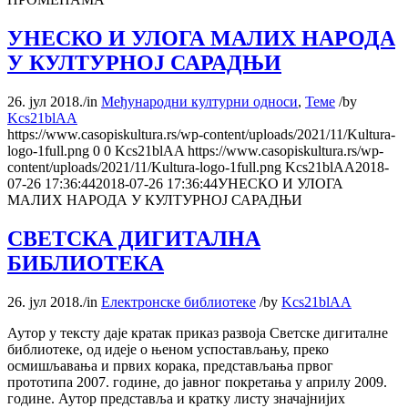
УНЕСКО И УЛОГА МАЛИХ НАРОДА
У КУЛТУРНОЈ САРАДЊИ
26. јул 2018.
/
in
Међународни културни односи
,
Теме
/
by
Kcs21blAA
https://www.casopiskultura.rs/wp-content/uploads/2021/11/Kultura-
logo-1full.png
0
0
Kcs21blAA
https://www.casopiskultura.rs/wp-
content/uploads/2021/11/Kultura-logo-1full.png
Kcs21blAA
2018-
07-26 17:36:44
2018-07-26 17:36:44
УНЕСКО И УЛОГА
МАЛИХ НАРОДА У КУЛТУРНОЈ САРАДЊИ
СВЕТСКА ДИГИТАЛНА
БИБЛИОТЕКА
26. јул 2018.
/
in
Електронске библиотеке
/
by
Kcs21blAA
Аутор у тексту даје кратак приказ развоја Светске дигиталне
библиотеке, од идеје о њеном успостављању, преко
осмишљавања и првих корака, представљања првог
прототипа 2007. године, до јавног покретања у априлу 2009.
године. Аутор представља и кратку листу значајнијих