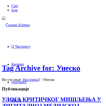
Срп
Eng
О Часопису
Бројеви
Tag Archive for: Унеско
Ви сте овде:
Насловна
1
/
Унеско
Претрага
Публикације
УЛОГА КРИТИЧКОГ МИШЉЕЊА У
Вести
ДИГИТАЛНОЈ МЕДИЈСКОЈ