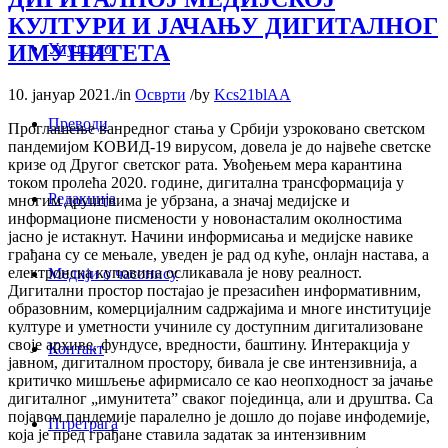
КУЛТУРИ И ЈАЧАЊУ ДИГИТАЛНОГ
ИМУНИТЕТА
Упутство
10. јануар 2021.
/
in
Осврти
/
by
Kcs21blAA
Преводи
Проглашење ванредног стања у Србији узроковано светском
пандемијом КОВИД-19 вирусом, довела је до највеће светске
кризе од Другог светског рата. Увођењем мера карантина
током пролећа 2020. године, дигитална трансформација у
Редакција
многим друштвима је убрзана, а значај медијске и
информационе писмености у новонасталим околностима
јасно је истакнут. Начини информисања и медијске навике
грађана су се мењале, уведен је рад од куће, онлајн настава, а
електронска куповина осликавала је нову реалност.
Медији о часопису
Дигитални простор постајао је презасићен информативним,
образовним, комерцијалним садржајима и многе институције
културе и уметности учиниле су доступним дигитализоване
своје архиве, фундусе, вредности, баштину. Интеракција у
Контакт
јавном, дигиталном простору, бивала је све интензивнија, а
критичко мишљење афирмисало се као неопходност за јачање
дигиталног „имунитета” сваког појединца, али и друштва. Са
појавом пандемије паралелно је дошло до појаве инфодемије,
Птретрага
која је пред грађане ставила задатак за интензивним