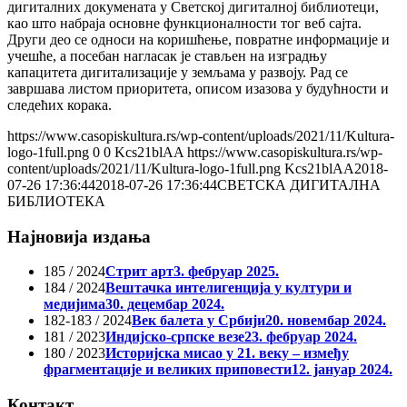
дигиталних докумената у Светској дигиталној библиотеци,
као што набраја основне функционалности тог веб сајта.
Други део се односи на коришћење, повратне информације и
учешће, а посебан нагласак је стављен на изградњу
капацитета дигитализације у земљама у развоју. Рад се
завршава листом приоритета, описом изазова у будућности и
следећих корака.
https://www.casopiskultura.rs/wp-content/uploads/2021/11/Kultura-
logo-1full.png
0
0
Kcs21blAA
https://www.casopiskultura.rs/wp-
content/uploads/2021/11/Kultura-logo-1full.png
Kcs21blAA
2018-
07-26 17:36:44
2018-07-26 17:36:44
СВЕТСКА ДИГИТАЛНА
БИБЛИОТЕКА
Најновија издања
185 / 2024
Стрит арт
3. фебруар 2025.
184 / 2024
Вештачка интелигенција у култури и
медијима
30. децембар 2024.
182-183 / 2024
Век балета у Србији
20. новембар 2024.
181 / 2023
Индијско-српске везе
23. фебруар 2024.
180 / 2023
Историјска мисао у 21. веку – између
фрагментације и великих приповести
12. јануар 2024.
Контакт