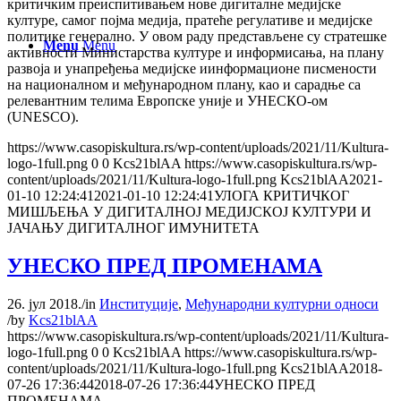
критичким преиспитивањем нове дигиталне медијске
културе, самог појма медија, пратеће регулативе и медијске
политике генерално. У овом раду представљене су стратешке
Menu
Menu
активности Министарства културе и информисања, на плану
развоја и унапређења медијске иинформационе писмености
на националном и међународном плану, као и сарадње са
релевантним телима Европске уније и УНЕСКО-ом
(UNESCO).
https://www.casopiskultura.rs/wp-content/uploads/2021/11/Kultura-
logo-1full.png
0
0
Kcs21blAA
https://www.casopiskultura.rs/wp-
content/uploads/2021/11/Kultura-logo-1full.png
Kcs21blAA
2021-
01-10 12:24:41
2021-01-10 12:24:41
УЛОГА КРИТИЧКОГ
МИШЉЕЊА У ДИГИТАЛНОЈ МЕДИЈСКОЈ КУЛТУРИ И
ЈАЧАЊУ ДИГИТАЛНОГ ИМУНИТЕТА
УНЕСКО ПРЕД ПРОМЕНАМА
26. јул 2018.
/
in
Институције
,
Међународни културни односи
/
by
Kcs21blAA
https://www.casopiskultura.rs/wp-content/uploads/2021/11/Kultura-
logo-1full.png
0
0
Kcs21blAA
https://www.casopiskultura.rs/wp-
content/uploads/2021/11/Kultura-logo-1full.png
Kcs21blAA
2018-
07-26 17:36:44
2018-07-26 17:36:44
УНЕСКО ПРЕД
ПРОМЕНАМА