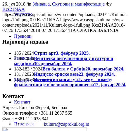
26. јул 2018.
/
in
Збивања
,
Скупови и манифестације
/
by
Kcs21blAA
Упутство
https://www.casopiskultura.rs/wp-content/uploads/2021/11/Kultura-
logo-1full.png
0
0
Kcs21blAA
https://www.casopiskultura.rs/wp-
content/uploads/2021/11/Kultura-logo-1full.png
Kcs21blAA
2018-
07-26 17:36:44
2018-07-26 17:36:44
ТА СЛАТКА ЗАБЛУДА
Преводи
Најновија издања
185 / 2024
Стрит арт
3. фебруар 2025.
Редакција
184 / 2024
Вештачка интелигенција у култури и
медијима
30. децембар 2024.
182-183 / 2024
Век балета у Србији
20. новембар 2024.
181 / 2023
Индијско-српске везе
23. фебруар 2024.
180 / 2023
Историјска мисао у 21. веку – између
Медији о часопису
фрагментације и великих приповести
12. јануар 2024.
Контакт
Контакт
Адреса: Риге од Фере 4, Београд
Фиксни телефон: +381 11 2637 565
Факс: +381 11 2638 941
Птретрага
Електронска пошта:
kultura@zaprokul.org.rs