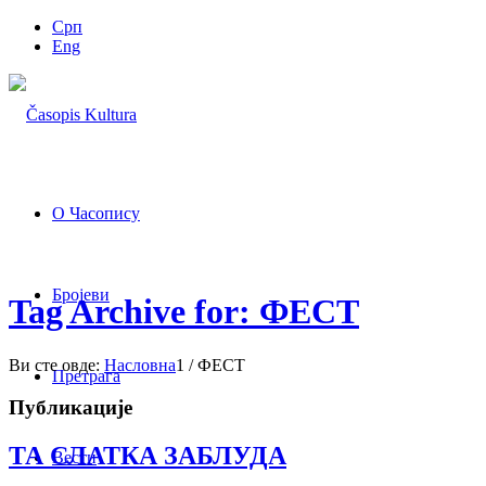
Срп
Eng
О Часопису
Бројеви
Tag Archive for: ФЕСТ
Ви сте овде:
Насловна
1
/
ФЕСТ
Претрага
Публикације
ТА СЛАТКА ЗАБЛУДА
Вести