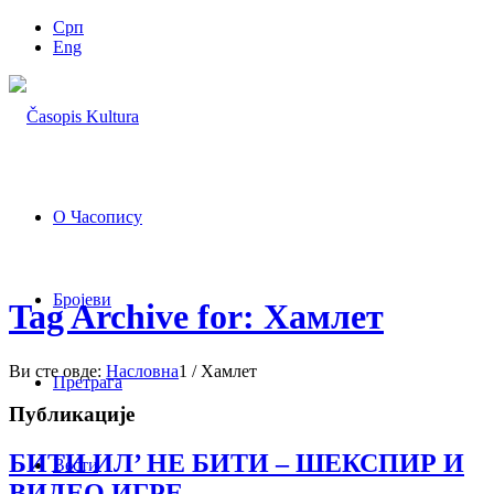
Срп
Eng
О Часопису
Бројеви
Tag Archive for: Хамлет
Ви сте овде:
Насловна
1
/
Хамлет
Претрага
Публикације
БИТИ ИЛ’ НЕ БИТИ – ШЕКСПИР И
Вести
ВИДЕО ИГРЕ