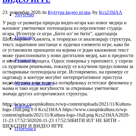
23. новембар 2020.
/
in
Култура видео игара
/
by
Kcs21blAA
Упутство
У раду се разматра природа видео-игара као новог медија и
њиховог уметничког потенцијала из перспективе студија
игара. Испитује се игра „Бити ил’ не бити”, адаптација
Преводи
Шекспировог Хамлета, и теоријски се анализирају структура,
текст, наративне инстанце и лудички елементи игре, како би
се установили принципи на којима се један књижевни текст
може транспоновати у нови дигитални медиј, као и предности
Редакција
и мане таквог процеса. Однос поверења у приповест, у спрези
са лудичким решењима, показују се кључним предусловима за
остваривање потенцијала игре. Истовремено, на примеру се
оцртавају и контуре могућег интерпретативног приступа
видео-играма који води ка потврђивању естетског феномена у
Медији о часопису
њима и тако нуде могућности за откривање уметничког
значаја других алгоритамских структура.
https://www.casopiskultura.rs/wp-content/uploads/2021/11/Kultura-
Контакт
logo-1full.png
0
0
Kcs21blAA
https://www.casopiskultura.rs/wp-
content/uploads/2021/11/Kultura-logo-1full.png
Kcs21blAA
2020-
11-23 17:52:50
2020-11-23 17:52:50
БИТИ ИЛ’ НЕ БИТИ –
ШЕКСПИР И ВИДЕО ИГРЕ
Птретрага