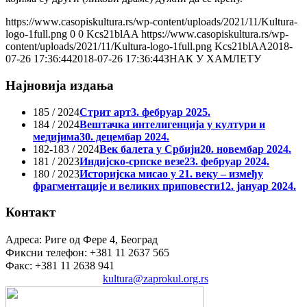
https://www.casopiskultura.rs/wp-content/uploads/2021/11/Kultura-
logo-1full.png
0
0
Kcs21blAA
https://www.casopiskultura.rs/wp-
content/uploads/2021/11/Kultura-logo-1full.png
Kcs21blAA
2018-
07-26 17:36:44
2018-07-26 17:36:44
ЗНАК У ХАМЛЕТУ
Најновија издања
185 / 2024
Стрит арт
3. фебруар 2025.
184 / 2024
Вештачка интелигенција у култури и
медијима
30. децембар 2024.
182-183 / 2024
Век балета у Србији
20. новембар 2024.
181 / 2023
Индијско-српске везе
23. фебруар 2024.
180 / 2023
Историјска мисао у 21. веку – између
фрагментације и великих приповести
12. јануар 2024.
Контакт
Адреса: Риге од Фере 4, Београд
Фиксни телефон: +381 11 2637 565
Факс: +381 11 2638 941
Електронска пошта:
kultura@zaprokul.org.rs