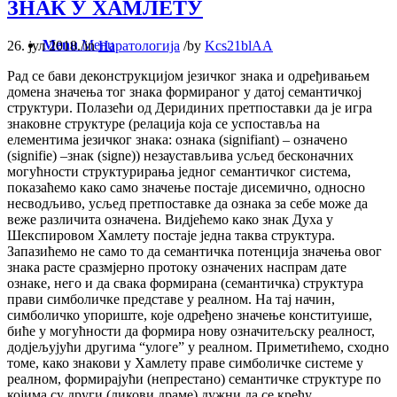
ЗНАК У ХАМЛЕТУ
Menu
Menu
26. јул 2018.
/
in
Наратологија
/
by
Kcs21blAA
Рад се бави деконструкцијом језичког знака и одређивањем
домена значења тог знака формираног у датој семантичкој
структури. Полазећи од Деридиних претпоставки да је игра
знаковне структуре (релација која се успоставља на
елементима језичког знака: ознака (signifiant) – означено
(signifie) –знак (signe)) незаустављива усљед бесконачних
могућности структурирања једног семантичког система,
показаћемо како само значење постаје дисемично, односно
несводљиво, усљед претпоставке да ознака за себе може да
веже различита означена. Видјећемо како знак Духа у
Шекспировом Хамлету постаје једна таква структура.
Запазићемо не само то да семантичка потенција значења овог
знака расте сразмјерно протоку означених наспрам дате
ознаке, него и да свака формирана (семантичка) структура
прави симболичке представе у реалном. На тај начин,
симболичко упориште, које одређено значење конституише,
биће у могућности да формира нову означитељску реалност,
додјељујући другима “улоге” у реалном. Приметићемо, сходно
томе, како знакови у Хамлету праве симболичке системе у
реалном, формирајући (непрестано) семантичке структуре по
којима су други (ликови драме) дужни да се крећу.