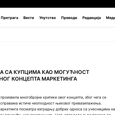
Претрага
Вести
Упутство
Преводи
Редакција
Меди
 СА КУПЦИМА КАО МОГУЋНОСТ
НОГ КОНЦЕПТА МАРКЕТИНГА
произвела многобројне критике овог концепта, због чега се
асправама истиче неопходност њиховог превазилажења.
аркетинга посматра изградњу добрих односа са учесницима на
м јавношћу, као основни циљ. Циљ овог рада је да покаже да