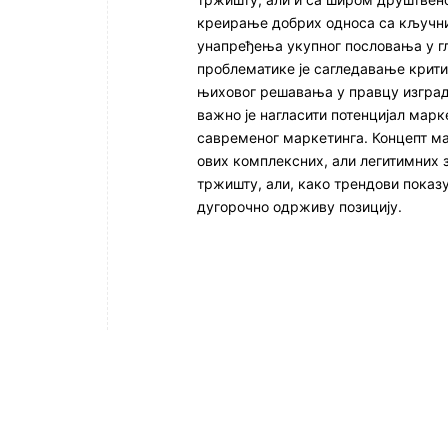
креирање добрих односа са кључни
унапређења укупног пословања у 
проблематике је сагледавање крити
њиховог решавања у правцу изград
важно је нагласити потенцијал мар
савременог маркетинга. Концепт м
ових комплексних, али легитимних
тржишту, али, како трендови показ
дугорочно одрживу позицију.