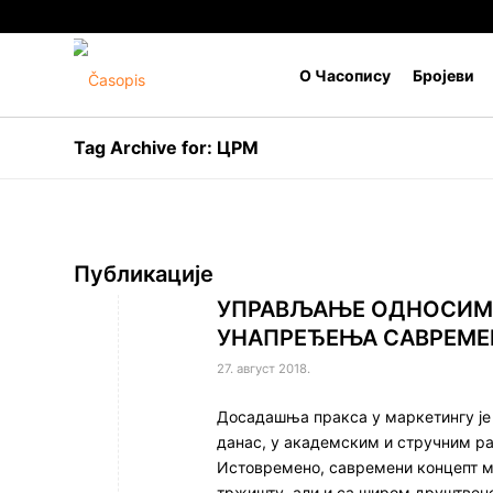
О Часопису
Бројеви
Tag Archive for: ЦРМ
Публикације
УПРАВЉАЊЕ ОДНОСИМА
УНАПРЕЂЕЊА САВРЕМЕ
27. август 2018.
Досадашња пракса у маркетингу је 
данас, у академским и стручним р
Истовремено, савремени концепт м
тржишту, али и са широм друштвено