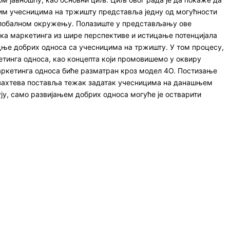
м учесницима на тржишту представља једну од могућности
глобалном окружењу. Полазиште у представљању ове
ка маркетинга из шире перспективе и истицање потенцијала
ње добрих односа са учесницима на тржишту. У том процесу,
кетинга односа, као концепта који промовишемо у оквиру
аркетинга односа биће разматран кроз модел 4О. Постизање
 захтева поставља тежак задатак учесницима на данашњем
ују, само развијањем добрих односа могуће је остварити