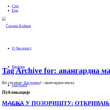
Срп
Eng
О Часопису
Бројеви
Tag Archive for: авангардна м
Ви сте овде:
Насловна
1
/
авангардна маска
Претрага
Публикације
МАСКА У ПОЗОРИШТУ: ОТКРИВАЊ
Вести