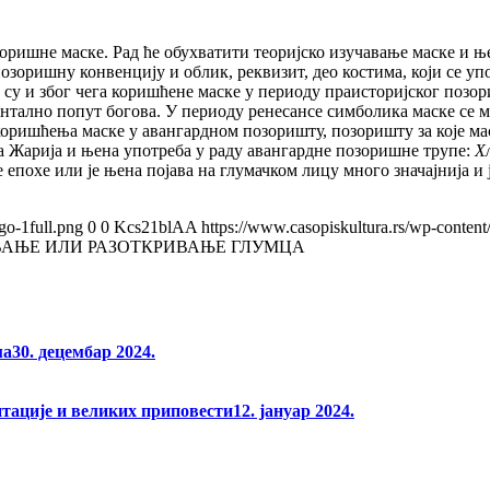
зоришне маске. Рад ће обухватити теоријско изучавање маске и 
озоришну конвенцију и облик, реквизит, део костима, који се у
 су и због чега коришћене маске у периоду праисторијског позор
ументално попут богова. У периоду ренесансе симболика маске с
коришћења маске у авангардном позоришту, позоришту за које м
 Жарија и њена употреба у раду авангардне позоришне трупе:
Х
 епохе или је њена појава на глумачком лицу много значајнија и
go-1full.png
0
0
Kcs21blAA
https://www.casopiskultura.rs/wp-content
ВАЊЕ ИЛИ РАЗОТКРИВАЊЕ ГЛУМЦА
ма
30. децембар 2024.
нтације и великих приповести
12. јануар 2024.