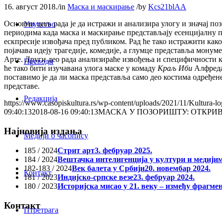
16. август 2018.
/
in
Маска и маскирање
/
by
Kcs21blAA
Основни циљ рада је да истражи и анализира улогу и значај по
Упутство
периодима када маска и маскирање представљају есенцијалну п
ескпресије извођача пред публиком. Рад ће тако истражити како
појачава идеју трагедије, комедије, а глумце представља мон
Арте. Други део рада анализираће извођења и специфичности 
Преводи
ће тако бити изучавана улога маске у комаду
Краљ Иби
Алфреда
поставимо је да ли маска представља само део костима одређене
представе.
Редакција
https://www.casopiskultura.rs/wp-content/uploads/2021/11/Kultura-lo
09:40:13
2018-08-16 09:40:13
МАСКА У ПОЗОРИШТУ: ОТКРИ
Најновија издања
Медији о часопису
185 / 2024
Стрит арт
3. фебруар 2025.
184 / 2024
Вештачка интелигенција у култури и медији
182-183 / 2024
Век балета у Србији
20. новембар 2024.
Контакт
181 / 2023
Индијско-српске везе
23. фебруар 2024.
180 / 2023
Историјска мисао у 21. веку – између фрагме
Контакт
Птретрага