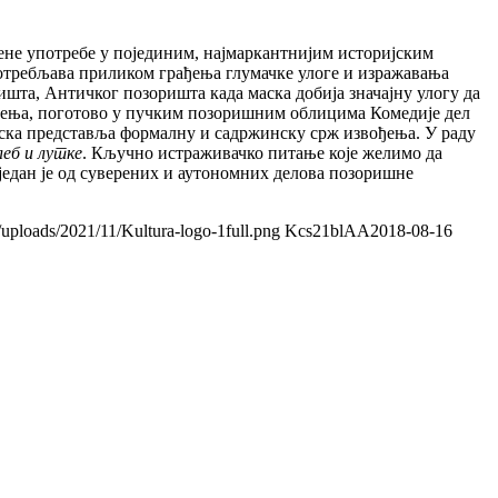
њене употребе у појединим, најмаркантнијим историјским
потребљава приликом грађења глумачке улоге и изражавања
ишта, Античког позоришта када маска добија значајну улогу да
е мења, поготово у пучким позоришним облицима Комедије дел
аска представља формалну и садржинску срж извођења. У раду
леб и лутке
. Кључно истраживачко питање које желимо да
 један је од суверених и аутономних делова позоришне
/uploads/2021/11/Kultura-logo-1full.png
Kcs21blAA
2018-08-16