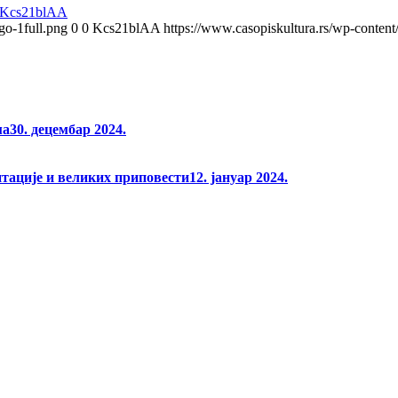
Kcs21blAA
go-1full.png
0
0
Kcs21blAA
https://www.casopiskultura.rs/wp-content
ма
30. децембар 2024.
нтације и великих приповести
12. јануар 2024.