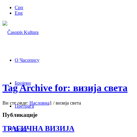
Срп
Eng
О Часопису
Бројеви
Tag Archive for: визија света
Ви сте овде:
Насловна
1
/
визија света
Претрага
Публикације
ТРАГИЧНА ВИЗИЈА
Вести