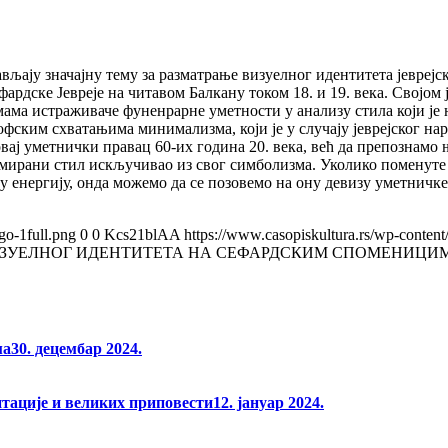
ају значајну тему за разматрање визуелног идентитета jеврејске
 сефардске Jевреје на читавом Балкану током 18. и 19. века. Св
ма истраживаче фуненрарне уметности у анализу стила који је н
фским схватањима минимализма, који је у случају јеврејског на
овај уметнички правац 60-их година 20. века, већ да препознамо
оформирани стил искључивао из свог симболизма. Уколико помену
ју енергију, онда можемо да се позовемо на ону девизу уметничк
go-1full.png
0
0
Kcs21blAA
https://www.casopiskultura.rs/wp-content
ЗУЕЛНОГ ИДЕНТИТЕТА НА СЕФАРДСКИМ СПОМЕНИЦИМА
ма
30. децембар 2024.
нтације и великих приповести
12. јануар 2024.