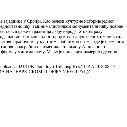
 заједнице у Србији. Као белези културне историје једног
ојом једноставношћу и минималистичком монументалношћу доводе
астао спајањем традиција двају народа. У овом раду
рода настао због многих историјских и друштвених околности.
 његове прапочетке у култним гробним местима, где је временом
те типове надгробних споменика ставимо у Ајншајново
е форме у минимализму, Мање је више, док намерно одсуство
/uploads/2021/11/Kultura-logo-1full.png
Kcs21blAA
2018-08-17
 НА ЈЕВРЕЈСКОМ ГРОБЉУ У БЕОГРАДУ