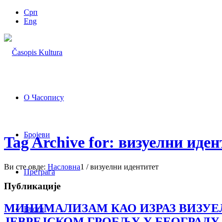
Срп
Eng
О Часопису
Бројеви
Tag Archive for: визуелни иде
Ви сте овде:
Насловна
1
/
визуелни идентитет
Претрага
Публикације
МИНИМАЛИЗАМ КАО ИЗРАЗ ВИЗУ
Вести
ЈЕВРЕЈСКОМ ГРОБЉУ У БЕОГРАДУ