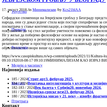
17. август 2018.
/
in
Минимализам
/
by
Kcs21blAA
Упутство
Сефардски споменици на Јеврејском гробљу у Београду представљ
народа, они су доказ једног стила који постаје специфичан за
посматрача у стање контемплације, а својим прочишћеним форма
Преводи
покушаћемо да тај стил загробне уметности повежемо са филозо
Не у жељи да побијемо филозофске основе на којима је настао 
добијао историјску и религијску вредност, а које је као нов
релативно време и простор из кога нам они одашиљају другачи
Редакција
објективности говори више од самих објеката.
https://www.casopiskultura.rs/wp-content/uploads/2021/11/Kultura-lo
09:10:19
2018-08-17 09:10:19
МИНИМАЛИЗАМ КАО ИЗРАЗ ВИ
Медији о часопису
Најновија издања
185 / 2024
Стрит арт
3. фебруар 2025.
184 / 2024
Вештачка интелигенција у култури и медији
Контакт
182-183 / 2024
Век балета у Србији
20. новембар 2024.
181 / 2023
Индијско-српске везе
23. фебруар 2024.
180 / 2023
Историјска мисао у 21. веку – између фрагме
Птретрага
Контакт