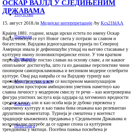
ОСКАР ВАЈЛД У СЈЕДИЊЕНИМ
ДРЖАВАМА
Упутство
15. август 2018.
/
in
Медијске интерпретације
/
by
Kcs21blAA
Крајем 1881. године, млади ирски естета по имену Оскар
Преводи
Вајлд отиснуо се пут Новог света у потрази за славом и
богатством. Вајлдова једногодишња турнеја по Северној
Америци имала је дефинишући утицај на његово стасавање у
културну икону позновикторијанске епохе. У том кратком
Редакција
периоду, Вајлд је постао славан на основу славе, а не каквог
опипљивог достигнућа, што га из данашње перспективе чини
пиониром самопрокламовања и весником модерне селебрити
културе. Овај рад навраћа се на Вајлдову турнеју као
Медији о часопису
преломни тренутак у ком се виспреном манипулацијом
медијским простором амбициозни уметник наметнуо као
славна личност у модерном смислу те речи – као контроверзна
фигура упитних заслуга која одудара од хегемоних вредности
средње класе, али и као особа која је дубоко уврежена у
Контакт
савремену културу и као таква бива опажана као релевантан
друштвени коментатор. Турнеја је смештена у контекст
традиције књижевних предавања у Сједињеним Државама и
колонијалне потребе да се одржи спона са културним
Птретрага
трендовима у матици. Посебна пажња посвећена је