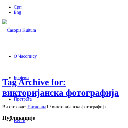
Срп
Eng
О Часопису
Бројеви
Tag Archive for:
викторијанска фотографија
Претрага
Ви сте овде:
Насловна
1
/
викторијанска фотографија
Публикације
Вести