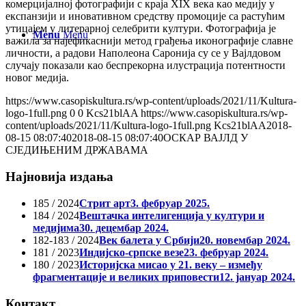
комерцијалној фотографији с краја XIX века као медију у
експанзији и иновативном средству промоције са растућим
утицајем у литерарној селебрити култури. Фотографија је
Menu
Menu
важила за најефикаснији метод грађења иконографије славне
личности, а радови Наполеона Саронија су се у Вајлдовом
случају показали као беспрекорна илустрација потентности
новог медија.
https://www.casopiskultura.rs/wp-content/uploads/2021/11/Kultura-
logo-1full.png
0
0
Kcs21blAA
https://www.casopiskultura.rs/wp-
content/uploads/2021/11/Kultura-logo-1full.png
Kcs21blAA
2018-
08-15 08:07:40
2018-08-15 08:07:40
ОСКАР ВАЈЛД У
СЈЕДИЊЕНИМ ДРЖАВАМА
Најновија издања
185 / 2024
Стрит арт
3. фебруар 2025.
184 / 2024
Вештачка интелигенција у култури и
медијима
30. децембар 2024.
182-183 / 2024
Век балета у Србији
20. новембар 2024.
181 / 2023
Индијско-српске везе
23. фебруар 2024.
180 / 2023
Историјска мисао у 21. веку – између
фрагментације и великих приповести
12. јануар 2024.
Контакт