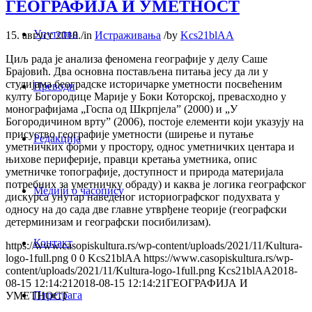
ГЕОГРАФИЈА И УМЕТНОСТ
Упутство
15. август 2018.
/
in
Истраживања
/
by
Kcs21blAA
Циљ рада је анализа феномена географије у делу Саше
Брајовић. Два основна постављена питања јесу да ли у
студијама београдске историчарке уметности посвећеним
Преводи
култу Богородице Марије у Боки Которској, превасходно у
монографијама „Госпа од Шкрпјела” (2000) и „У
Богородичином врту” (2006), постоје елементи који указују на
присуство географије уметности (ширење и путање
Редакција
уметничких форми у простору, однос уметничких центара и
њихове периферије, правци кретања уметника, опис
уметничке топографије, доступност и природа материјала
потребних за уметничку обраду) и каква је логика географског
Медији о часопису
дискурса унутар наведеног историографског подухвата у
односу на до сада две главне утврђене теорије (географски
детерминизам и географски посибилизам).
Контакт
https://www.casopiskultura.rs/wp-content/uploads/2021/11/Kultura-
logo-1full.png
0
0
Kcs21blAA
https://www.casopiskultura.rs/wp-
content/uploads/2021/11/Kultura-logo-1full.png
Kcs21blAA
2018-
08-15 12:14:21
2018-08-15 12:14:21
ГЕОГРАФИЈА И
Птретрага
УМЕТНОСТ