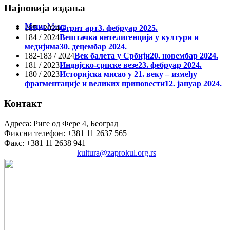
Најновија издања
Menu
Menu
185 / 2024
Стрит арт
3. фебруар 2025.
184 / 2024
Вештачка интелигенција у култури и
медијима
30. децембар 2024.
182-183 / 2024
Век балета у Србији
20. новембар 2024.
181 / 2023
Индијско-српске везе
23. фебруар 2024.
180 / 2023
Историјска мисао у 21. веку – између
фрагментације и великих приповести
12. јануар 2024.
Контакт
Адреса: Риге од Фере 4, Београд
Фиксни телефон: +381 11 2637 565
Факс: +381 11 2638 941
Електронска пошта:
kultura@zaprokul.org.rs