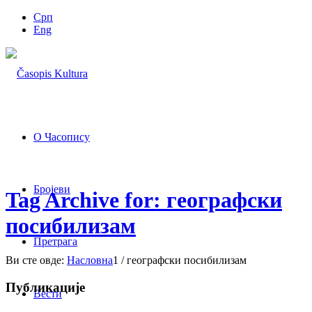
Срп
Eng
О Часопису
Бројеви
Tag Archive for: географски
посибилизам
Претрага
Ви сте овде:
Насловна
1
/
географски посибилизам
Публикације
Вести