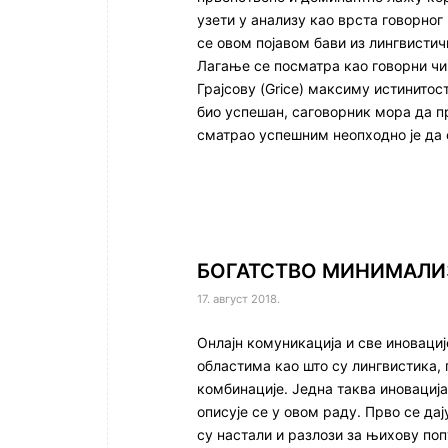
узети у анализу као врста говорног
се овом појавом бави из лингвистич
Лагање се посматра као говорни чи
Грајсову (Grice) максиму истинитос
био успешан, саговорник мора да п
сматрао успешним неопходно је да 
БОГАТСТВО МИНИМАЛИ
17. август 2018.
Онлајн комуникација и све иновациј
областима као што су лингвистика, 
комбинације. Једна таква иновација
описује се у овом раду. Прво се да
су настали и разлози за њихову поп