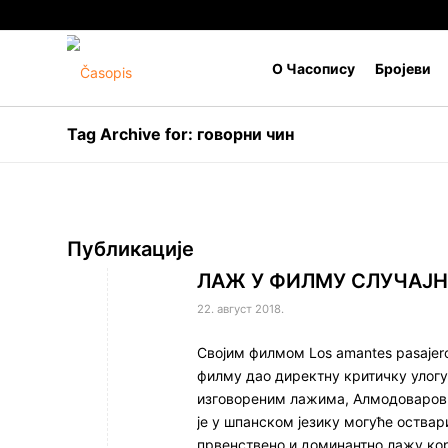
О Часопису
Бројеви
Tag Archive for: говорни чин
Публикације
ЛАЖ У ФИЛМУ СЛУЧАЈ
22. август 2018.
Својим филмом Los amantes pasajer
филму дао директну критичку улогу
изговореним лажима, Алмодоваров 
је у шпанском језику могуће оства
првенствено и доминантно лажу кор