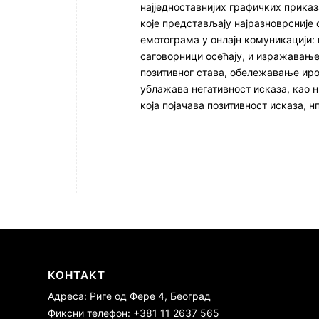
најједноставнијих графичких прика
које представљају најразноврсније
емотограма у онлајн комуникацији:
саговорници осећају, и изражавањ
позитивног става, обележавање иро
ублажава негативност исказа, као н
која појачава позитивност исказа, 
КОНТАКТ
Адреса: Риге од Фере 4, Београд
Фиксни телефон: +381 11 2637 565