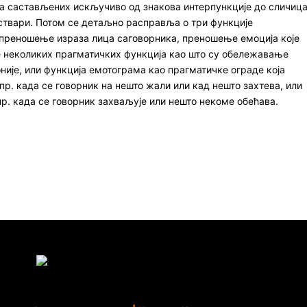
за састављених искључиво од знакова интерпункције до сличиц
 ствари. Потом се детаљно расправља о три функције
 преношење израза лица саговорника, преношење емоција које
е неколиких прагматичких функција као што су обележавање
није, или функција емотограма као прагматичке ограде која
пр. када се говорник на нешто жали или кад нешто захтева, или
нпр. када се говорник захваљује или нешто некоме обећава.