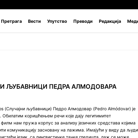
Претрага
Вести
Упутство
Преводи
Редакција
Меди
НИ ЉУБАВНИЦИ ПЕДРА АЛМОДОВАРА
os (Случајни љубавници) Педро Алмодовар (Pedro Almódovar) је
. Обилатим коришћењем речи које дају легитимитет
филм нам пружа корпус за анализу језичких средстава којима
рити комуникацију засновану на лажима. Имајући у виду да људи
истећи језик, са лингвистичке тачке гледишта, лаж се може