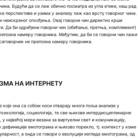
 чина. Будући да се лаж обично посматра из угла етике, наш рад
ке перспективе и узима у анализу лаж као врсту говорног чина.
н неискреног опхођења. Овај говорни чин директно крши
ти. Да би одређени говорни чин (обећање, претња, комплимент)
репозна намеру говорника. Међутим, да би се говорни чин лажи
саговорник не препозна намеру говорника.
ЗМА НА ИНТЕРНЕТУ
е које она са собом носи отварају многа поља анализе у
психологија, социологија, те све њихове интердисциплинарне
, у највећој мери везана за виртуелни свет и комуникацију,
ју дефиниције емотограма и њихово порекло, тј. контекст у коме
уларност, а онда се говори о еволуцији изгледа емотограма, од