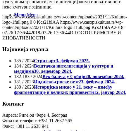
културним трансмисијама и потенцијалима иновативности
неке културне заједнице.
Menu
Menu
https://www.casopiskultura.rs/wp-content/uploads/2021/11/Kultura-
logo-1full.png
0
0
Kcs21blAA
https://www.casopiskultura.rs/wp-
content/uploads/2021/11/Kultura-logo-1full.png
Kcs21blAA
2018-
07-26 17:36:44
2018-07-26 17:36:44
О ГОСТОПРИМСТВУ И
ИНОВАТИВНОСТИ
Најновија издања
185 / 2024
Стрит арт
3. фебруар 2025.
184 / 2024
Вештачка интелигенција у култури и
медијима
30. децембар 2024.
182-183 / 2024
Век балета у Србији
20. новембар 2024.
181 / 2023
Индијско-српске везе
23. фебруар 2024.
180 / 2023
Историјска мисао у 21. веку – између
фрагментације и великих приповести
12. јануар 2024.
Контакт
Адреса: Риге од Фере 4, Београд
Фиксни телефон: +381 11 2637 565
Факс: +381 11 2638 941