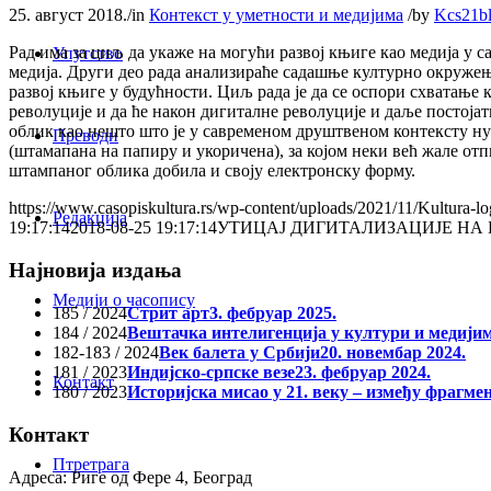
25. август 2018.
/
in
Контекст у уметности и медијима
/
by
Kcs21b
Рад има за циљ да укаже на могући развој књиге као медија у 
Упутство
медија. Други део рада анализираће садашње културно окружењ
развој књиге у будућности. Циљ рада је да се оспори схватање
револуције и да ће након дигиталне револуције и даље постој
облик као нешто што је у савременом друштвеном контексту нужн
Преводи
(штамапана на папиру и укоричена), за којом неки већ жале отп
штампаног облика добила и своју електронску форму.
https://www.casopiskultura.rs/wp-content/uploads/2021/11/Kultura-lo
Редакција
19:17:14
2018-08-25 19:17:14
УТИЦАЈ ДИГИТАЛИЗАЦИЈЕ НА
Најновија издања
Медији о часопису
185 / 2024
Стрит арт
3. фебруар 2025.
184 / 2024
Вештачка интелигенција у култури и медији
182-183 / 2024
Век балета у Србији
20. новембар 2024.
181 / 2023
Индијско-српске везе
23. фебруар 2024.
Контакт
180 / 2023
Историјска мисао у 21. веку – између фрагме
Контакт
Птретрага
Адреса: Риге од Фере 4, Београд