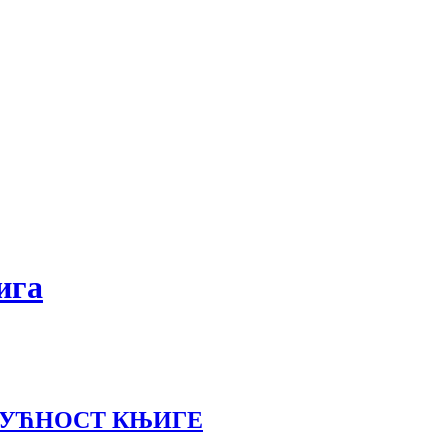
ига
ДУЋНОСТ КЊИГЕ