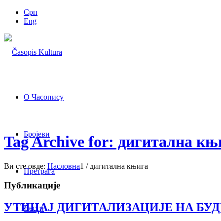
Срп
Eng
О Часопису
Бројеви
Tag Archive for: дигитална књ
Ви сте овде:
Насловна
1
/
дигитална књига
Претрага
Публикације
УТИЦАЈ ДИГИТАЛИЗАЦИЈЕ НА БУ
Вести