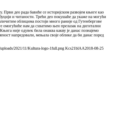
у. Први део рада бавиће се историјским развојем књиге као
буцији и читаности. Трећи део покушаће да укаже на могући
различитим облицима постоји много раније од Гутенбергове
ге омогућиће нам да схватимо њен прелазак на дигитални
Књига није одувек била онаква какву је данас познајемо
сменост напредовали, мењала своје облике да би данас поред
/uploads/2021/11/Kultura-logo-1full.png
Kcs21blAA
2018-08-25