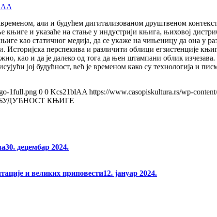
lAA
савременом, али и будућем дигитализованом друштвеном контекст
е књиге и указаће на стање у индустрији књига, њиховој дистри
 књиге као статичног медија, да се укаже на чињеницу да она у 
ати. Историјска перспекива и различити облици егзистенције књи
о, као и да је далеко од тога да њен штампани облик изчезава. 
исујући јој будућност, већ је временом како су технологија и пи
go-1full.png
0
0
Kcs21blAA
https://www.casopiskultura.rs/wp-content
 БУДУЋНОСТ КЊИГЕ
ма
30. децембар 2024.
нтације и великих приповести
12. јануар 2024.