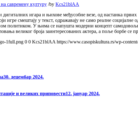
 на савремену културу
/
by
Kcs21blAA
 и дигиталних игара и њихове међусобне везе, од настанка први
оји игре смештају у текст, одражавају не само реалне социјалне о
алном политиком. У њима се напушта модерни концепт самодовољ
овања великог броја заинтересованих актера, а поље борбе се п
go-1full.png
0
0
Kcs21blAA
https://www.casopiskultura.rs/wp-content
ма
30. децембар 2024.
нтације и великих приповести
12. јануар 2024.