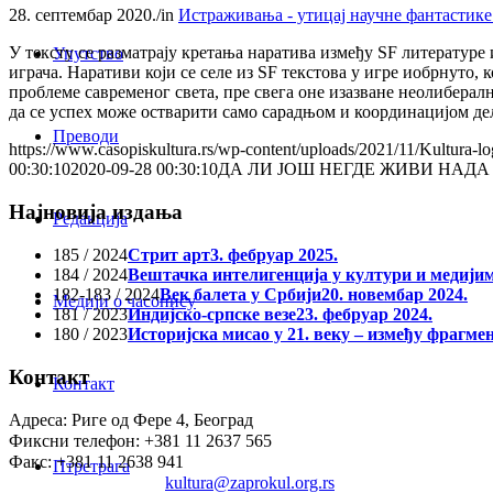
28. септембар 2020.
/
in
Истраживања - утицај научне фантастике
У тексту се разматрају кретања наратива између SF литературе
Упутство
играча. Наративи који се селе из SF текстова у игре иобрнуто, к
проблеме савременог света, пре свега оне изазване неолибер
да се успех може остварити само сарадњом и координацијом дел
Преводи
https://www.casopiskultura.rs/wp-content/uploads/2021/11/Kultura-lo
00:30:10
2020-09-28 00:30:10
ДА ЛИ ЈОШ НЕГДЕ ЖИВИ НАДА
Најновија издања
Редакција
185 / 2024
Стрит арт
3. фебруар 2025.
184 / 2024
Вештачка интелигенција у култури и медији
182-183 / 2024
Век балета у Србији
20. новембар 2024.
Медији о часопису
181 / 2023
Индијско-српске везе
23. фебруар 2024.
180 / 2023
Историјска мисао у 21. веку – између фрагме
Контакт
Контакт
Адреса: Риге од Фере 4, Београд
Фиксни телефон: +381 11 2637 565
Факс: +381 11 2638 941
Птретрага
Електронска пошта:
kultura@zaprokul.org.rs