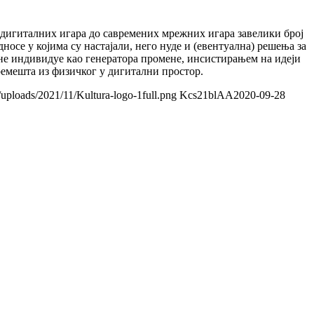
х дигиталних игара до савремених мрежних игара завелики број
дносе у којима су настајали, него нуде и (евентуална) решења за
не индивидуе као генератора промене, инсистирањем на идеји
ремешта из физичког у дигитални простор.
/uploads/2021/11/Kultura-logo-1full.png
Kcs21blAA
2020-09-28