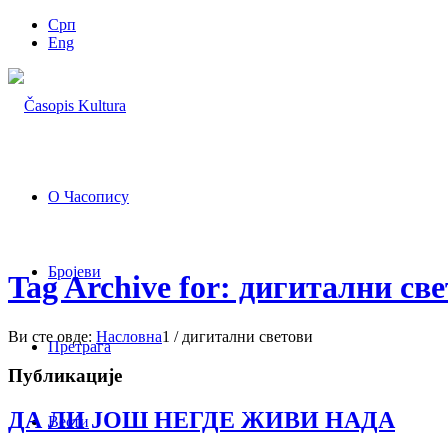
Срп
Eng
О Часопису
Бројеви
Tag Archive for: дигитални св
Ви сте овде:
Насловна
1
/
дигитални светови
Претрага
Публикације
ДА ЛИ ЈОШ НЕГДЕ ЖИВИ НАДА
Вести