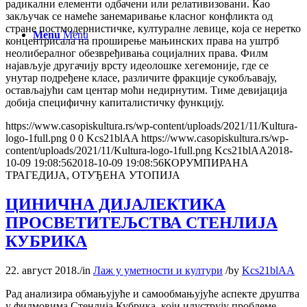
радикални елементи одбачени или релативизовани. Као
закључак се намеће занемаривање класног конфликта од
стране постмодернистичке, културалне левице, која се неретко
Menu
Menu
концентрисала на проширење мањинских права на уштрб
неолибералног обезвређивања социјалних права. Филм
најављује другачију врсту идеолошке хегемоније, где се
унутар подређене класе, различите фракције сукобљавају,
остављајући сам центар моћи недирнутим. Тиме девијација
добија специфичну капиталистичку функцију.
https://www.casopiskultura.rs/wp-content/uploads/2021/11/Kultura-
logo-1full.png
0
0
Kcs21blAA
https://www.casopiskultura.rs/wp-
content/uploads/2021/11/Kultura-logo-1full.png
Kcs21blAA
2018-
10-09 19:08:56
2018-10-09 19:08:56
КОРУМПИРАНА
ТРАГЕДИЈА, ОТУЂЕНА УТОПИЈА
ЦИНИЧНА ДИЈАЛЕКТИКА
ПРОСВЕТИТЕЉСТВА СТЕНЛИЈА
КУБРИКА
22. август 2018.
/
in
Лаж у уметности и култури
/
by
Kcs21blAA
Рад анализира обмањујуће и самообмањујуће аспекте друштва
у филмовима Стенлија Кубрика, који илуструју проблеме