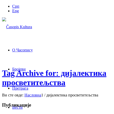
Срп
Eng
О Часопису
Бројеви
Tag Archive for: дијалектика
просветитељства
Претрага
Ви сте овде:
Насловна
1
/
дијалектика просветитељства
Публикације
Вести