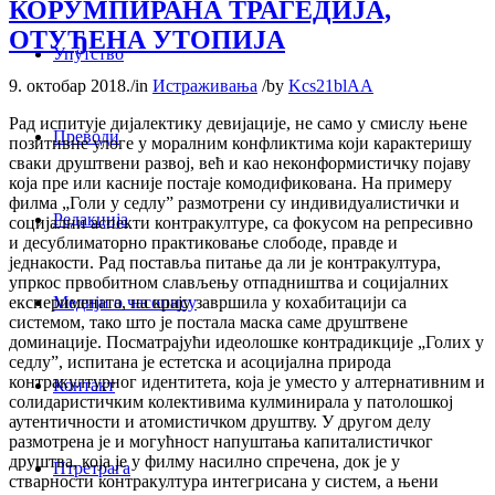
КОРУМПИРАНА ТРАГЕДИЈА,
ОТУЂЕНА УТОПИЈА
Упутство
9. октобар 2018.
/
in
Истраживања
/
by
Kcs21blAA
Рад испитује дијалектику девијације, не само у смислу њене
Преводи
позитивне улоге у моралним конфликтима који карактеришу
сваки друштвени развој, већ и као неконформистичку појаву
која пре или касније постаје комодификована. На примеру
филма „Голи у седлу” размотрени су индивидуалистички и
Редакција
социјални аспекти контракултуре, са фокусом на репресивно
и десублиматорно практиковање слободе, правде и
једнакости. Рад поставља питање да ли је контракултура,
упркос првобитном слављењу отпадништва и социјалних
Медији о часопису
експеримената, на крају завршила у кохабитацији са
системом, тако што је постала маска саме друштвене
доминације. Посматрајући идеолошке контрадикције „Голих у
седлу”, испитана је естетска и асоцијална природа
контракултурног идентитета, која је уместо у алтернативним и
Контакт
солидаристичким колективима кулминирала у патолошкој
аутентичности и атомистичком друштву. У другом делу
размотрена је и могућност напуштања капиталистичког
друштва, која је у филму насилно спречена, док је у
Птретрага
стварности контракултура интегрисана у систем, а њени