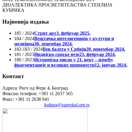
ДИЈАЛЕКТИКА ПРОСВЕТИТЕЉСТВА СТЕНЛИЈА
КУБРИКА
Најновија издања
185 / 2024
Стрит арт
3. фебруар 2025.
184 / 2024
Вештачка интелигенција у култури и
медијима
30. децембар 2024.
182-183 / 2024
Век балета у Србији
20. новембар 2024.
181 / 2023
Индијско-српске везе
23. фебруар 2024.
180 / 2023
Историјска мисао у 21. веку – између
фрагментације и великих приповести
12. јануар 2024.
Контакт
Адреса: Риге од Фере 4, Београд
Фиксни телефон: +381 11 2637 565
Факс: +381 11 2638 941
Електронска пошта:
kultura@zaprokul.org.rs