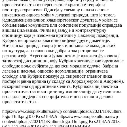
просветитељства из перспективе критичке теорије и
постструктурализма. Одисеја у свемиру налази основе
ничеанских односа моћи у људској природи, што је темељ
једнодимензионалног, хладноратовског друштва, у којем се
обмањивање комуниста или сопствене популације оправдава
вишим циљевима. Филм најављује и контракултурну
опозицију, која је изложена критици у Пакленој поморанџи.
Кубрик не прихвата класично виђење друге димензије.
Ничеанска природа твори језик и понашање омладинских
поткултура, а разликовање добра и зла реторички се
релативизује. Агресивни јунак потом је изложен фукоовској
затворској дисциплини, коју Кубрик критикује као одузимање
слободне воље субјекта да доноси моралне одлуке. Забрана
лагања и насиља, односно нормализација, ограничава
слободу, али Кубрик показује да свирепост главног лика
постаје и јавна врлина (у складу са Хоркхајмером и Адорном),
искоришћена од друштвених елита. Кубрикова дијалектика
просветитељства носи циничну импликацију да су неистина
и насиље подједнако непријатељи и неизоставни делови
просветитељства.
https://www.casopiskultura.rs/wp-content/uploads/2021/11/Kultura-
logo-1full.png
0
0
Kcs21blAA
https://www.casopiskultura.rs/wp-
content/uploads/2021/11/Kultura-logo-1full.png
Kcs21blAA
2018-
08-22 12:40:05
2018-08-22 12:40:05
ЦИНИЧНА