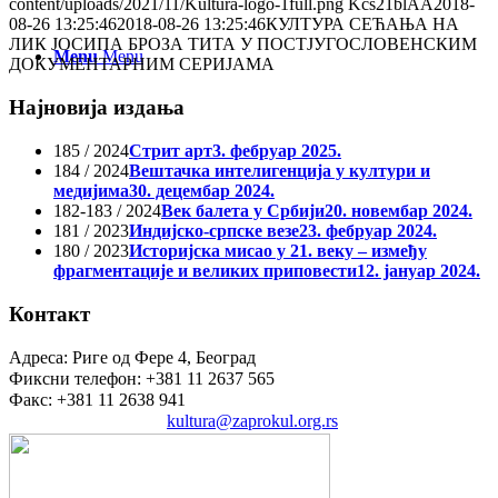
content/uploads/2021/11/Kultura-logo-1full.png
Kcs21blAA
2018-
08-26 13:25:46
2018-08-26 13:25:46
КУЛТУРА СЕЋАЊА НА
ЛИК ЈОСИПА БРОЗА ТИТА У ПОСТЈУГОСЛОВЕНСКИМ
Menu
Menu
ДОКУМЕНТАРНИМ СЕРИЈАМА
Најновија издања
185 / 2024
Стрит арт
3. фебруар 2025.
184 / 2024
Вештачка интелигенција у култури и
медијима
30. децембар 2024.
182-183 / 2024
Век балета у Србији
20. новембар 2024.
181 / 2023
Индијско-српске везе
23. фебруар 2024.
180 / 2023
Историјска мисао у 21. веку – између
фрагментације и великих приповести
12. јануар 2024.
Контакт
Адреса: Риге од Фере 4, Београд
Фиксни телефон: +381 11 2637 565
Факс: +381 11 2638 941
Електронска пошта:
kultura@zaprokul.org.rs