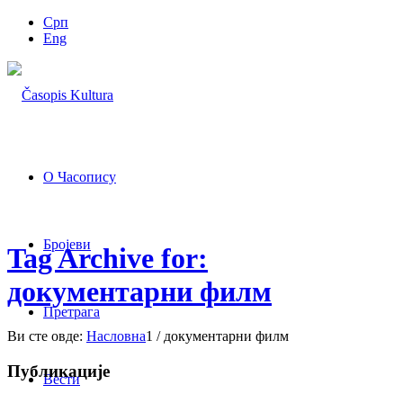
Срп
Eng
О Часопису
Бројеви
Tag Archive for:
документарни филм
Претрага
Ви сте овде:
Насловна
1
/
документарни филм
Публикације
Вести