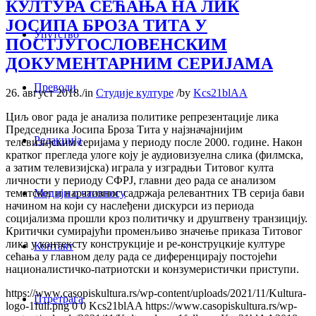
КУЛТУРА СЕЋАЊА НА ЛИК
ЈОСИПА БРОЗА ТИТА У
Упутство
ПОСТЈУГОСЛОВЕНСКИМ
ДОКУМЕНТАРНИМ СЕРИЈАМА
Преводи
26. август 2018.
/
in
Студије културе
/
by
Kcs21blAA
Циљ овог рада је анализа политике репрезентације лика
Председника Јосипа Броза Тита у најзначајнијим
Редакција
телевизијским серијама у периоду после 2000. године. Након
кратког прегледа улоге коју је аудиовизуелна слика (филмска,
а затим телевизијска) играла у изградњи Титовог култа
личности у периоду СФРЈ, главни део рада се анализом
Медији о часопису
тематског и наративног садржаја релевантних ТВ серија бави
начином на који су наслеђени дискурси из периода
социјализма прошли кроз политичку и друштвену транзицију.
Критички сумирајући променљиво значење приказа Титовог
лика у контексту конструкције и ре-конструцкије културе
Контакт
сећања у главном делу рада се диференцирају постојећи
националистичко-патриотски и конзумеристички приступи.
https://www.casopiskultura.rs/wp-content/uploads/2021/11/Kultura-
Птретрага
logo-1full.png
0
0
Kcs21blAA
https://www.casopiskultura.rs/wp-