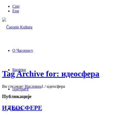
Срп
Eng
О Часопису
Бројеви
Tag Archive for: идеосфера
Ви сте овде:
Насловна
1
/
идеосфера
Претрага
Публикације
ИДЕОСФЕРЕ
Вести