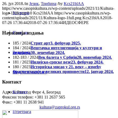
26. јул 2018.
/
in
Језик
,
Трибина
/
by
Kcs21blAA
https://www.casopiskultura.rs/wp-content/uploads/2021/11/Kultura-
Упутство
logo-1full.png
0
0
Kcs21blAA
https://www.casopiskultura.rs/wp-
content/uploads/2021/11/Kultura-logo-1full.png
Kcs21blAA
2018-
07-26 17:36:44
2018-07-26 17:36:44
ИДЕОСФЕРЕ
Најновија издања
Преводи
185 / 2024
Стрит арт
3. фебруар 2025.
184 / 2024
Вештачка интелигенција у култури и
Редакција
медијима
30. децембар 2024.
182-183 / 2024
Век балета у Србији
20. новембар 2024.
181 / 2023
Индијско-српске везе
23. фебруар 2024.
180 / 2023
Историјска мисао у 21. веку – између
фрагментације и великих приповести
12. јануар 2024.
Медији о часопису
Контакт
Контакт
Адреса: Риге од Фере 4, Београд
Фиксни телефон: +381 11 2637 565
Факс: +381 11 2638 941
Електронска пошта:
kultura@zaprokul.org.rs
Птретрага