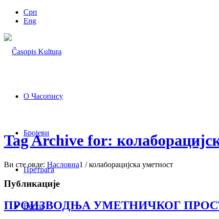
Срп
Eng
О Часопису
Бројеви
Tag Archive for: колаборацијс
Ви сте овде:
Насловна
1
/
колаборацијска уметност
Претрага
Публикације
ПРОИЗВОДЊА УМЕТНИЧКОГ ПРОС
Вести