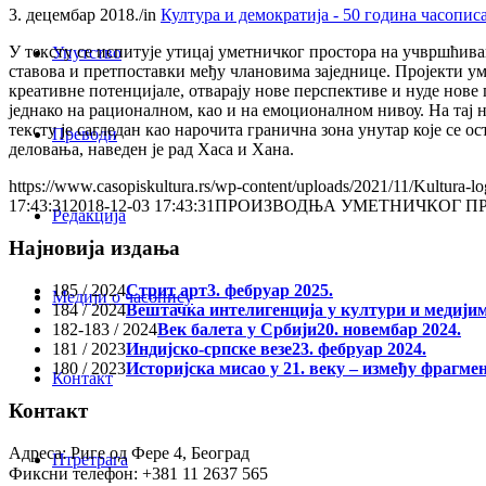
3. децембар 2018.
/
in
Култура и демократија - 50 година часопис
У тексту се испитује утицај уметничког простора на учвршћив
Упутство
ставова и претпоставки међу члановима заједнице. Пројекти уме
креативне потенцијале, отварају нове перспективе и нуде нове
једнако на рационалном, као и на емоционалном нивоу. На тај 
тексту је сагледан као нарочита гранична зона унутар које се
Преводи
деловања, наведен је рад Хаса и Хана.
https://www.casopiskultura.rs/wp-content/uploads/2021/11/Kultura-lo
17:43:31
2018-12-03 17:43:31
ПРОИЗВОДЊА УМЕТНИЧКОГ ПР
Редакција
Најновија издања
185 / 2024
Стрит арт
3. фебруар 2025.
Медији о часопису
184 / 2024
Вештачка интелигенција у култури и медији
182-183 / 2024
Век балета у Србији
20. новембар 2024.
181 / 2023
Индијско-српске везе
23. фебруар 2024.
180 / 2023
Историјска мисао у 21. веку – између фрагме
Контакт
Контакт
Адреса: Риге од Фере 4, Београд
Птретрага
Фиксни телефон: +381 11 2637 565