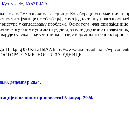
а Култура
/
by
Kcs21blAA
ање веза међу члановима заједнице. Колаборацијски уметнички п
тности заједнице не обезбеђују само једноставну повезаност међу
 приступе у сагледавању проблема. Осим тога, чланови заједниц
начин могу ближе упознати једни друге, те дефинисати заједнич
 остварује сучељавање уметничке визије и доминантне просторне
go-1full.png
0
0
Kcs21blAA
https://www.casopiskultura.rs/wp-content
ОСТОРА У УМЕТНОСТИ ЗАЈЕДНИЦЕ
ма
30. децембар 2024.
нтације и великих приповести
12. јануар 2024.