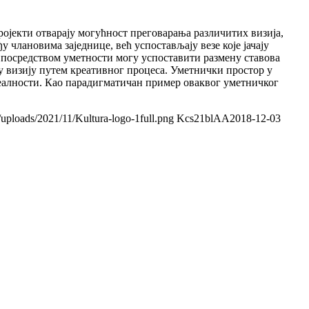
ројекти отварају могућност преговарања различитих визија,
 члановима заједнице, већ успостављају везе које јачају
е посредством уметности могу успоставити размену ставова
ку визију путем креативног процеса. Уметнички простор у
 реалности. Као парадигматичан пример оваквог уметничког
/uploads/2021/11/Kultura-logo-1full.png
Kcs21blAA
2018-12-03