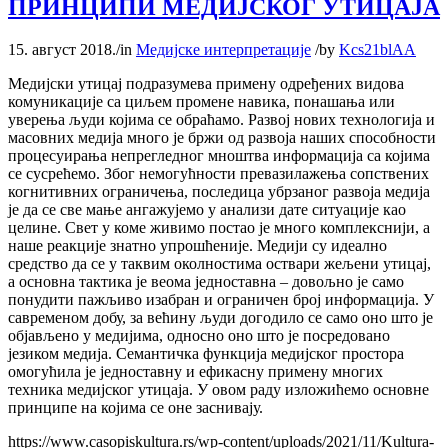
ПРИНЦИПИ МЕДИЈСКОГ УТИЦАЈА
15. август 2018.
/
in
Медијске интерпретације
/
by
Kcs21blAA
Медијски утицај подразумева примену одређених видова
комуникације са циљем промене навика, понашања или
уверења људи којима се обраћамо. Развој нових технологија и
масовних медија много је бржи од развоја наших способности
процесуирања непрегледног мноштва информација са којима
се сусрећемо. Због немогућности превазилажења сопствених
когнитивних ограничења, последица убрзаног развоја медија
је да се све мање ангажујемо у анализи дате ситуације као
целине. Свет у коме живимо постао је много комплекснији, а
наше реакције знатно упрошћеније. Медији су идеално
средство да се у таквим околностима оствари жељени утицај,
а основна тактика је веома једноставна – довољно је само
понудити пажљиво изабран и ограничен број информација. У
савременом добу, за већину људи догодило се само оно што је
објављено у медијима, односно оно што је посредовано
језиком медија. Семантичка функција медијског простора
омогућила је једноставну и ефикасну примену многих
техника медијског утицаја. У овом раду изложићемо основне
принципе на којима се оне заснивају.
https://www.casopiskultura.rs/wp-content/uploads/2021/11/Kultura-