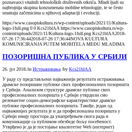
poznavaoci vitalnih tehnoloških društvenih otkrića. Mladi ljudi su
najbrojnija skupina konzumenata mobilne tehnologije, te se često
smatraju začetnicima u njihovoj adaptaciji i evoluciji.
https://www.casopiskultura.rs/wp-content/uploads/2021/11/Kultura-
logo-1full.png
0
0
Kcs21blAA
https://www.casopiskultura.rs/wp-
content/uploads/2021/11/Kultura-logo-1full.png
Kcs21blAA
2018-
07-26 17:36:44
2018-07-26 17:36:44
NOVA KULTURA
KOMUNICIRANJA PUTEM MOBITELA MEĐU MLADIMA
ПОЗОРИШНА ПУБЛИКА У СРБИЈИ
26. јул 2018.
/
in
Истраживања
/
by
Kcs21blAA
У раду су представљени најважнији резултати истраживања
драмске позоришне публике свих професионалних позоришта
у Србији. Анализом структуре драмске публике свих
професионалних позоришта у Србији утврдили смо
релевантне социо-демографске карактеристике драмске
публике професионалних позоришта. Такође, један од
најважнијих резултата је и да професионална позоришта у
Србији имају простора да унапређењем свога рада и
комуникације са публиком обезбеде бољу посећеност.
Утврђено је да је постојање квалитетне Web (интернет)