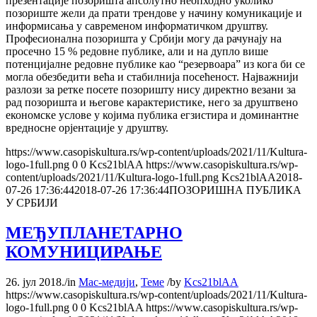
презентације позоришта апсолутно неопходно уколико
позориште жели да прати трендове у начину комуникације и
информисања у савременом информатичком друштву.
Професионална позоришта у Србији могу да рачунају на
просечно 15 % редовне публике, али и на дупло више
потенцијалне редовне публике као “резервоара” из кога би се
могла обезбедити већа и стабилнија посећеност. Најважнији
разлози за ретке посете позоришту нису директно везани за
рад позоришта и његове карактеристике, него за друштвено
економске услове у којима публика егзистира и доминантне
вредносне орјентације у друштву.
https://www.casopiskultura.rs/wp-content/uploads/2021/11/Kultura-
logo-1full.png
0
0
Kcs21blAA
https://www.casopiskultura.rs/wp-
content/uploads/2021/11/Kultura-logo-1full.png
Kcs21blAA
2018-
07-26 17:36:44
2018-07-26 17:36:44
ПОЗОРИШНА ПУБЛИКА
У СРБИЈИ
МЕЂУПЛАНЕТАРНО
КОМУНИЦИРАЊЕ
26. јул 2018.
/
in
Мас-медији
,
Теме
/
by
Kcs21blAA
https://www.casopiskultura.rs/wp-content/uploads/2021/11/Kultura-
logo-1full.png
0
0
Kcs21blAA
https://www.casopiskultura.rs/wp-