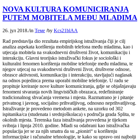
NOVA KULTURA KOMUNICIRANJA
PUTEM MOBITELA MEĐU MLADIMA
26. јул 2018.
/
in
Теме
/
by
Kcs21blAA
Rad predstavlja dio rezultata empirijskog istraživanja čiji je cilj
analiza aspekata korištenja mobilnih telefona među mladima, kao i
utjecaja mobitela na svakodnevni društveni život, komunikaciju i
interakciju. Glavni teorijsko istraživački fokus je sociološki i
kulturalni fenomen korištenja mobilne telefonije među mladima, te
njegov utjecaj na svakodnevni društveni život, društvene odnose,
obrasce aktivnosti, komunikaciju i interakciju, stavljajući naglasak
na odnos pojedinca prema uporabi mobilne telefonije. U radu se
propituje kreiranje nove kulture komuniciranja, gdje se objašnjavaju
fenomeni stvaranja novih lingvističkih obrazaca, redefiniranje
tradicionalnog shvaćanja vremena i mjesta. Razmatrano je i pitanje
privatnog i javnog, socijalno prihvatljivog, odnosno neprihvatljivog.
Istraživanje je provedeno metodom ankete, na uzorku od 302
ispitanika/ca (studenata i srednjoškolaca) s područja grada Splita, te
okolnih mjesta. Terenska faza istraživanja provedena je tijekom
svibnja i lipnja 2010. godine. Mladi su odabrani kao istraživačka
populacija jer se za njih smatra da su „pioniri“ u korištenju
informacijske i računalne tehnologije, te kako su upravo oni najbolji