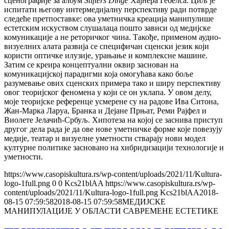
сценографије за албум
Stifters Dinge
Хајнера Гебелса. Циљ је
испитати његову интермедијалну перспективу ради потврде
следеће претпоставке: ова уметничка креација манипулише
естетским искуством слушалаца пошто зависи од медијске
комуникације а не реторичког чина. Такође, применом аудио-
визуелних алата развија се специфичан сценски језик који
користи оптичке илузије, урањање и комплексне машине.
Затим се креира концептуални оквир заснован на
комуникацијској парадигми која омогућава како боље
разумевање ових сценских примера тако и ширу перспективу
овог теоријског феномена у који се он уклапа. У овом делу,
моје теоријске референце усмерене су на радове Ива Ситона,
Жан-Марка Ларуа, Бранка и Дејане Прњат, Реми Рајфел и
Виолете Јелачић-Србуљ. Хипотеза на којој се заснива приступ
другог дела рада је да ове нове уметничке форме које повезују
медије, театар и визуелне уметности стварају нови модел
културне политике засновано на хибридизацији технологије и
уметности.
https://www.casopiskultura.rs/wp-content/uploads/2021/11/Kultura-
logo-1full.png
0
0
Kcs21blAA
https://www.casopiskultura.rs/wp-
content/uploads/2021/11/Kultura-logo-1full.png
Kcs21blAA
2018-
08-15 07:59:58
2018-08-15 07:59:58
МЕДИЈСКЕ
МАНИПУЛАЦИЈЕ У ОБЛАСТИ САВРЕМЕНЕ ЕСТЕТИКЕ