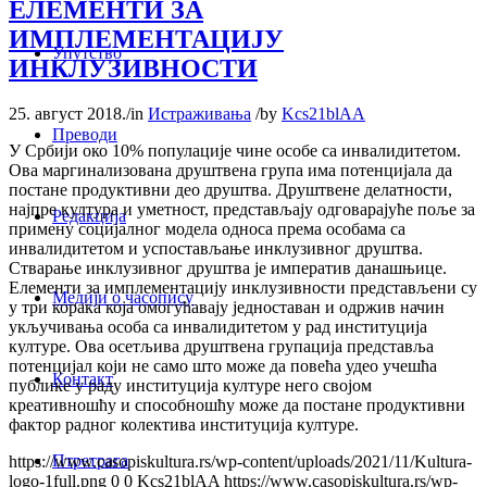
ЕЛЕМЕНТИ ЗА
ИМПЛЕМЕНТАЦИЈУ
Упутство
ИНКЛУЗИВНОСТИ
25. август 2018.
/
in
Истраживања
/
by
Kcs21blAA
Преводи
У Србији око 10% популације чине особе са инвалидитетом.
Ова маргинализована друштвена група има потенцијала да
постане продуктивни део друштва. Друштвене делатности,
најпре култура и уметност, представљају одговарајуће поље за
Редакција
примену социјалног модела односа према особама са
инвалидитетом и успостављање инклузивног друштва.
Стварање инклузивног друштва је императив данашњице.
Елементи за имплементацију инклузивности представљени су
Медији о часопису
у три корака која омогућавају једноставан и одржив начин
укључивања особа са инвалидитетом у рад институција
културе. Ова осетљива друштвена групација представља
потенцијал који не само што може да повећа удео учешћа
Контакт
публике у раду институција културе него својом
креативношћу и способношћу може да постане продуктивни
фактор радног колектива институција културе.
Птретрага
https://www.casopiskultura.rs/wp-content/uploads/2021/11/Kultura-
logo-1full.png
0
0
Kcs21blAA
https://www.casopiskultura.rs/wp-