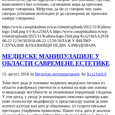
комплимент) био успешан, саговорник мора да препозна
намеру говорника. Међутим, да би се говорни чин лажи
сматрао успешним неопходно је да саговорник не препозна
намеру говорника.
https://www.casopiskultura.rs/wp-content/uploads/2021/11/Kultura-
logo-1full.png
0
0
Kcs21blAA
https://www.casopiskultura.rs/wp-
content/uploads/2021/11/Kultura-logo-1full.png
Kcs21blAA
2018-
08-22 12:56:50
2018-08-22 12:56:50
ЛАЖ У ФИЛМУ
СЛУЧАЈНИ ЉУБАВНИЦИ ПЕДРА АЛМОДОВАРА
МЕДИЈСКЕ МАНИПУЛАЦИЈЕ У
ОБЛАСТИ САВРЕМЕНЕ ЕСТЕТИКЕ
15. август 2018.
/
in
Медијске интерпретације
/
by
Kcs21blAA
Тема овог рада је поимање недавних медијских питања из
области извођачких уметности и начина на који оне изнова
осмишљавају могућности за обликовање перцепције гледаоца.
У том циљу, у уводу је конципирано неколико примера како
нове технологије модификују и представљају изазов за неке
аспекте културе као што је образовање, уз супротстављање
претходно утврђеним правилима. Након тога, дата је анализа