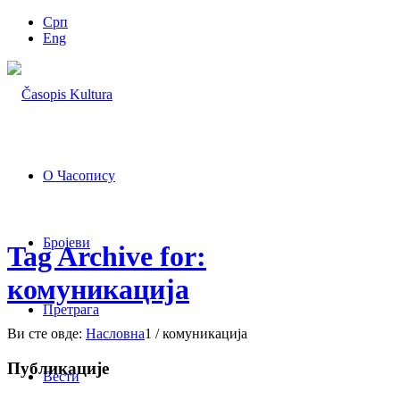
Срп
Eng
О Часопису
Бројеви
Tag Archive for:
комуникација
Претрага
Ви сте овде:
Насловна
1
/
комуникација
Публикације
Вести