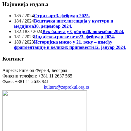
Најновија издања
185 / 2024
Стрит арт
3. фебруар 2025.
184 / 2024
Вештачка интелигенција у култури и
медијима
30. децембар 2024.
182-183 / 2024
Век балета у Србији
20. новембар 2024.
181 / 2023
Индијско-српске везе
23. фебруар 2024.
180 / 2023
Историјска мисао у 21. веку – између
фрагментације и великих приповести
12. јануар 2024.
Контакт
Адреса: Риге од Фере 4, Београд
Фиксни телефон: +381 11 2637 565
Факс: +381 11 2638 941
Електронска пошта:
kultura@zaprokul.org.rs