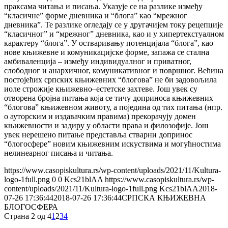
праксама читања и писања. Указује се на разлике између
“класичне” форме дневника и “блога” као “мрежног
дневника”. Те разлике огледају се у другачијем току рецепције
“класичног” и “мрежног” дневника, као и у хипертекстуалном
карактеру “блога”. У остваривању потенцијала “блога”, као
нове књижевне и комуникацијске форме, запажа се стална
амбиваленција – између индивидуалног и приватног,
слободног и анархичног, комуникативног и површног. Већина
постојећих српских књижевних “блогова” не би задовољила
иоле строжије књижевно–естетске захтеве. Још увек су
отворена бројна питања која се тичу доприноса књижевних
“блогова” књижевном животу, а поједина од тих питања (нпр.
о ауторским и издавачким правима) прекорачују домен
књижевности и задиру у области права и филозофије. Још
увек нерешено питање представља стварни допринос
“блогосфере” новим књижевним искуствима и могућностима
нелинеарног писања и читања.
https://www.casopiskultura.rs/wp-content/uploads/2021/11/Kultura-
logo-1full.png
0
0
Kcs21blAA
https://www.casopiskultura.rs/wp-
content/uploads/2021/11/Kultura-logo-1full.png
Kcs21blAA
2018-
07-26 17:36:44
2018-07-26 17:36:44
СРПСКА КЊИЖЕВНА
БЛОГОСФЕРА
Страна 2 од 4
1
2
3
4