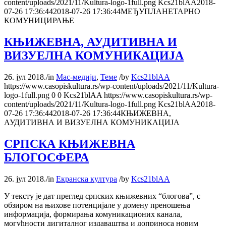
content/uploads/2021/11/Kultura-logo-1full.png
Kcs21blAA
2018-
07-26 17:36:44
2018-07-26 17:36:44
МЕЂУПЛАНЕТАРНО
КОМУНИЦИРАЊЕ
КЊИЖЕВНА, АУДИТИВНА И
ВИЗУЕЛНА КОМУНИКАЦИЈА
26. јул 2018.
/
in
Мас-медији
,
Теме
/
by
Kcs21blAA
https://www.casopiskultura.rs/wp-content/uploads/2021/11/Kultura-
logo-1full.png
0
0
Kcs21blAA
https://www.casopiskultura.rs/wp-
content/uploads/2021/11/Kultura-logo-1full.png
Kcs21blAA
2018-
07-26 17:36:44
2018-07-26 17:36:44
КЊИЖЕВНА,
АУДИТИВНА И ВИЗУЕЛНА КОМУНИКАЦИЈА
СРПСКА КЊИЖЕВНА
БЛОГОСФЕРА
26. јул 2018.
/
in
Екранска култура
/
by
Kcs21blAA
У тексту је дат преглед српских књижевних “блогова”, с
обзиром на њихове потенцијале у домену преношења
информација, формирања комуникационих канала,
могућности дигиталног издаваштва и доприноса новим