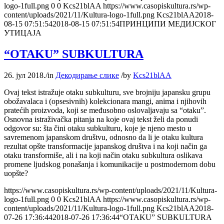
logo-1full.png
0
0
Kcs21blAA
https://www.casopiskultura.rs/wp-
content/uploads/2021/11/Kultura-logo-1full.png
Kcs21blAA
2018-
08-15 07:51:54
2018-08-15 07:51:54
ПРИНЦИПИ МЕДИЈСКОГ
УТИЦАЈА
“OTAKU” SUBKULTURA
26. јул 2018.
/
in
Декодирање слике
/
by
Kcs21blAA
Ovaj tekst istražuje otaku subkulturu, sve brojniju japansku grupu
obožavalaca i (opsesivnih) kolekcionara mangi, anima i njihovih
pratećih proizvoda, koji se međusobno oslovaljavaju sa “otaku”.
Osnovna istraživačka pitanja na koje ovaj tekst želi da ponudi
odgovor su: šta čini otaku subkulturu, koje je njeno mesto u
savremenom japanskom društvu, odnosno da li je otaku kultura
rezultat opšte transformacije japanskog društva i na koji način ga
otaku transformiše, ali i na koji način otaku subkultura oslikava
promene ljudskog ponašanja i komunikacije u postmodernom dobu
uopšte?
https://www.casopiskultura.rs/wp-content/uploads/2021/11/Kultura-
logo-1full.png
0
0
Kcs21blAA
https://www.casopiskultura.rs/wp-
content/uploads/2021/11/Kultura-logo-1full.png
Kcs21blAA
2018-
07-26 17:36:44
2018-07-26 17:36:44
“OTAKU” SUBKULTURA