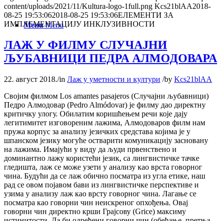
content/uploads/2021/11/Kultura-logo-1full.png
Kcs21blAA
2018-
08-25 19:53:06
2018-08-25 19:53:06
ЕЛЕМЕНТИ ЗА
ИМПЛЕМЕНТАЦИЈУ ИНКЛУЗИВНОСТИ
Menu
Menu
ЛАЖ У ФИЛМУ СЛУЧАЈНИ
ЉУБАВНИЦИ ПЕДРА АЛМОДОВАРА
22. август 2018.
/
in
Лаж у уметности и култури
/
by
Kcs21blAA
Својим филмом Los amantes pasajeros (Случајни љубавници)
Педро Алмодовар (Pedro Almódovar) је филму дао директну
критичку улогу. Обилатим коришћењем речи које дају
легитимитет изговореним лажима, Алмодоваров филм нам
пружа корпус за анализу језичких средстава којима је у
шпанском језику могуће остварити комуникацију засновану
на лажима. Имајући у виду да људи првенствено и
доминантно лажу користећи језик, са лингвистичке тачке
гледишта, лаж се може узети у анализу као врста говорног
чина. Будући да се лаж обично посматра из угла етике, наш
рад се овом појавом бави из лингвистичке перспективе и
узима у анализу лаж као врсту говорног чина. Лагање се
посматра као говорни чин неискреног опхођења. Овај
говорни чин директно крши Грајсову (Grice) максиму
истинитости. Да би одређени говорни чин (обећање, претња,