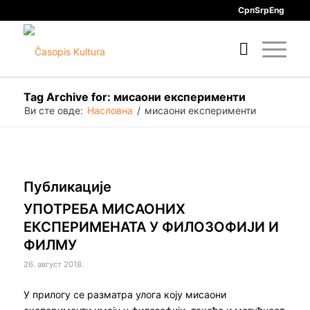
Срп
Srp
Eng
Tag Archive for: мисаони експерименти
Ви сте овде:
Насловна
/
мисаони експерименти
Публикације
УПОТРЕБА МИСАОНИХ
ЕКСПЕРИМЕНАТА У ФИЛОЗОФИЈИ И
ФИЛМУ
26. август 2018.
У прилогу се разматра улога коју мисаони