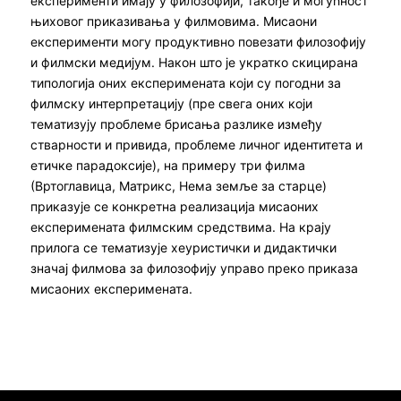
експерименти имају у филозофији, такође и могућност
њиховог приказивања у филмовима. Мисаони
експерименти могу продуктивно повезати филозофију
и филмски медијум. Након што је укратко скицирана
типологија оних експеримената који су погодни за
филмску интерпретацију (пре свега оних који
тематизују проблеме брисања разлике између
стварности и привида, проблеме личног идентитета и
етичке парадоксије), на примеру три филма
(Вртоглавица, Матрикс, Нема земље за старце)
приказује се конкретна реализација мисаоних
експеримената филмским средствима. На крају
прилога се тематизује хеуристички и дидактички
значај филмова за филозофију управо преко приказа
мисаоних експеримената.